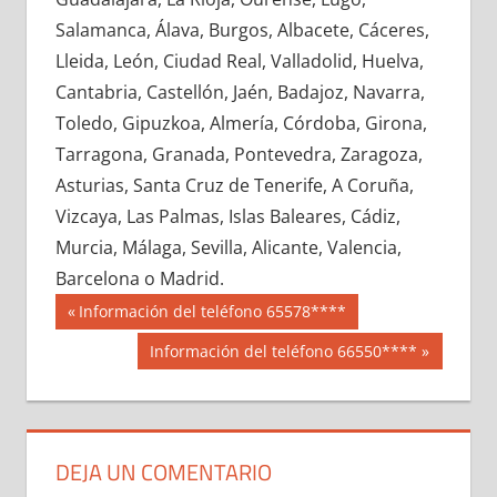
603090033
»
603090034
»
603090035
»
Salamanca, Álava, Burgos, Albacete, Cáceres,
603090036
»
603090037
»
603090038
»
Lleida, León, Ciudad Real, Valladolid, Huelva,
603090039
»
603090040
»
603090041
»
Cantabria, Castellón, Jaén, Badajoz, Navarra,
603090042
»
603090043
»
603090044
»
Toledo, Gipuzkoa, Almería, Córdoba, Girona,
603090045
»
603090046
»
603090047
»
Tarragona, Granada, Pontevedra, Zaragoza,
603090048
»
603090049
»
603090050
»
Asturias, Santa Cruz de Tenerife, A Coruña,
603090051
»
603090052
»
603090053
»
Vizcaya, Las Palmas, Islas Baleares, Cádiz,
603090054
»
603090055
»
603090056
»
Murcia, Málaga, Sevilla, Alicante, Valencia,
603090057
»
603090058
»
603090059
»
Barcelona o Madrid.
603090060
»
603090061
»
603090062
»
Navegación
60309
Entrada
Información del teléfono 65578****
603090063
»
603090064
»
603090065
»
anterior:
de
Siguiente
Información del teléfono 66550****
603090066
»
603090067
»
603090068
»
entrada:
entradas
603090069
»
603090070
»
603090071
»
603090072
»
603090073
»
603090074
»
603090075
»
603090076
»
603090077
»
DEJA UN COMENTARIO
603090078
»
603090079
»
603090080
»