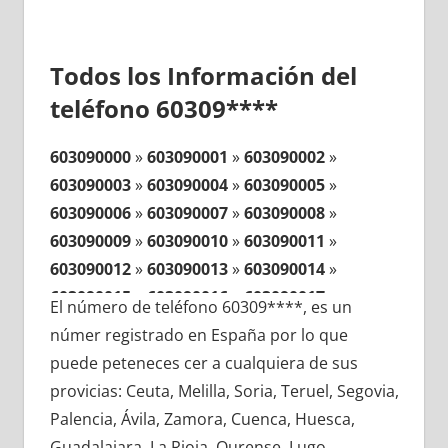
Todos los Información del
teléfono 60309****
603090000
»
603090001
»
603090002
»
603090003
»
603090004
»
603090005
»
603090006
»
603090007
»
603090008
»
603090009
»
603090010
»
603090011
»
603090012
»
603090013
»
603090014
»
603090015
»
603090016
»
603090017
»
El número de teléfono 60309****, es un
603090018
»
603090019
»
603090020
»
númer registrado en España por lo que
603090021
»
603090022
»
603090023
»
puede peteneces cer a cualquiera de sus
603090024
»
603090025
»
603090026
»
provicias: Ceuta, Melilla, Soria, Teruel, Segovia,
603090027
»
603090028
»
603090029
»
Palencia, Ávila, Zamora, Cuenca, Huesca,
603090030
»
603090031
»
603090032
»
Guadalajara, La Rioja, Ourense, Lugo,