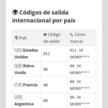
🌍
Códigos dе salida
internacional pοr país
☎️ Código
📞 Cómo
🌎 País
dе salida
marcar
🇺🇸
Estados
011 34
011
Unidos
60309****
🇬🇧
Reino
00 34
00
Unido
60309****
00 34
🇫🇷
Francia
00
60309****
🇦🇷
00 34
00
Argentina
60309****