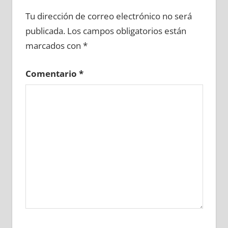
603090081
»
603090082
»
603090083
»
Tu dirección de correo electrónico no será
603090084
»
603090085
»
603090086
»
publicada.
Los campos obligatorios están
603090087
»
603090088
»
603090089
»
marcados con
*
603090090
»
603090091
»
603090092
»
603090093
»
603090094
»
603090095
»
Comentario
*
603090096
»
603090097
»
603090098
»
603090099
»
603090100
»
603090101
»
603090102
»
603090103
»
603090104
»
603090105
»
603090106
»
603090107
»
603090108
»
603090109
»
603090110
»
603090111
»
603090112
»
603090113
»
603090114
»
603090115
»
603090116
»
603090117
»
603090118
»
603090119
»
603090120
»
603090121
»
603090122
»
603090123
»
603090124
»
603090125
»
603090126
»
603090127
»
603090128
»