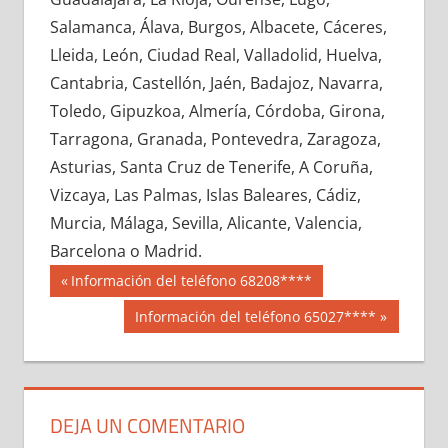
603140033
»
603140034
»
603140035
»
Salamanca, Álava, Burgos, Albacete, Cáceres,
603140036
»
603140037
»
603140038
»
Lleida, León, Ciudad Real, Valladolid, Huelva,
603140039
»
603140040
»
603140041
»
Cantabria, Castellón, Jaén, Badajoz, Navarra,
603140042
»
603140043
»
603140044
»
Toledo, Gipuzkoa, Almería, Córdoba, Girona,
603140045
»
603140046
»
603140047
»
Tarragona, Granada, Pontevedra, Zaragoza,
603140048
»
603140049
»
603140050
»
Asturias, Santa Cruz de Tenerife, A Coruña,
603140051
»
603140052
»
603140053
»
Vizcaya, Las Palmas, Islas Baleares, Cádiz,
603140054
»
603140055
»
603140056
»
Murcia, Málaga, Sevilla, Alicante, Valencia,
603140057
»
603140058
»
603140059
»
Barcelona o Madrid.
603140060
»
603140061
»
603140062
»
Navegación
60314
Entrada
Información del teléfono 68208****
603140063
»
603140064
»
603140065
»
anterior:
de
Siguiente
Información del teléfono 65027****
603140066
»
603140067
»
603140068
»
entrada:
entradas
603140069
»
603140070
»
603140071
»
603140072
»
603140073
»
603140074
»
603140075
»
603140076
»
603140077
»
DEJA UN COMENTARIO
603140078
»
603140079
»
603140080
»