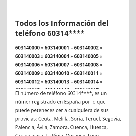
Todos los Información del
teléfono 60314****
603140000
»
603140001
»
603140002
»
603140003
»
603140004
»
603140005
»
603140006
»
603140007
»
603140008
»
603140009
»
603140010
»
603140011
»
603140012
»
603140013
»
603140014
»
603140015
»
603140016
»
603140017
»
El número de teléfono 60314****, es un
603140018
»
603140019
»
603140020
»
númer registrado en España por lo que
603140021
»
603140022
»
603140023
»
puede peteneces cer a cualquiera de sus
603140024
»
603140025
»
603140026
»
provicias: Ceuta, Melilla, Soria, Teruel, Segovia,
603140027
»
603140028
»
603140029
»
Palencia, Ávila, Zamora, Cuenca, Huesca,
603140030
»
603140031
»
603140032
»
Guadalajara, La Rioja, Ourense, Lugo,