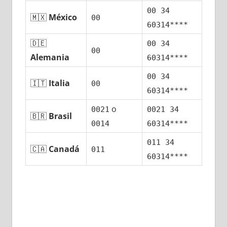
00 34
🇲🇽
México
00
60314****
🇩🇪
00 34
00
Alemania
60314****
00 34
🇮🇹
Italia
00
60314****
ο
0021
0021 34
🇧🇷
Brasil
0014
60314****
011 34
🇨🇦
Canadá
011
60314****