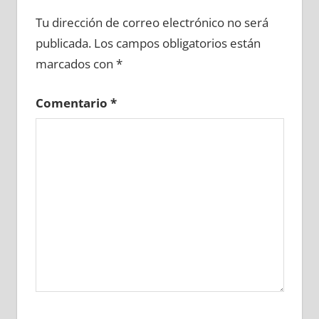
603140081
»
603140082
»
603140083
»
Tu dirección de correo electrónico no será
603140084
»
603140085
»
603140086
»
publicada.
Los campos obligatorios están
603140087
»
603140088
»
603140089
»
marcados con
*
603140090
»
603140091
»
603140092
»
603140093
»
603140094
»
603140095
»
Comentario
*
603140096
»
603140097
»
603140098
»
603140099
»
603140100
»
603140101
»
603140102
»
603140103
»
603140104
»
603140105
»
603140106
»
603140107
»
603140108
»
603140109
»
603140110
»
603140111
»
603140112
»
603140113
»
603140114
»
603140115
»
603140116
»
603140117
»
603140118
»
603140119
»
603140120
»
603140121
»
603140122
»
603140123
»
603140124
»
603140125
»
603140126
»
603140127
»
603140128
»