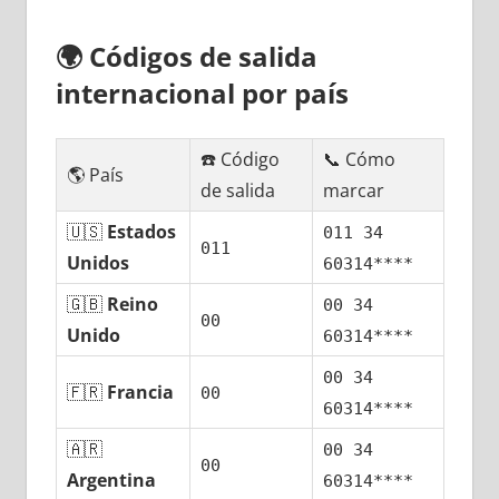
🌍
Códigos dе salida
internacional pοr país
☎️ Código
📞 Cómo
🌎 País
dе salida
marcar
🇺🇸
Estados
011 34
011
Unidos
60314****
🇬🇧
Reino
00 34
00
Unido
60314****
00 34
🇫🇷
Francia
00
60314****
🇦🇷
00 34
00
Argentina
60314****