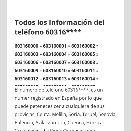
Todos los Información del
teléfono 60316****
603160000
»
603160001
»
603160002
»
603160003
»
603160004
»
603160005
»
603160006
»
603160007
»
603160008
»
603160009
»
603160010
»
603160011
»
603160012
»
603160013
»
603160014
»
603160015
»
603160016
»
603160017
»
El número de teléfono 60316****, es un
603160018
»
603160019
»
603160020
»
númer registrado en España por lo que
603160021
»
603160022
»
603160023
»
puede peteneces cer a cualquiera de sus
603160024
»
603160025
»
603160026
»
provicias: Ceuta, Melilla, Soria, Teruel, Segovia,
603160027
»
603160028
»
603160029
»
Palencia, Ávila, Zamora, Cuenca, Huesca,
603160030
»
603160031
»
603160032
»
Guadalajara, La Rioja, Ourense, Lugo,