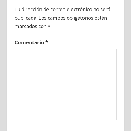
603160081
»
603160082
»
603160083
»
Tu dirección de correo electrónico no será
603160084
»
603160085
»
603160086
»
publicada.
Los campos obligatorios están
603160087
»
603160088
»
603160089
»
marcados con
*
603160090
»
603160091
»
603160092
»
603160093
»
603160094
»
603160095
»
Comentario
*
603160096
»
603160097
»
603160098
»
603160099
»
603160100
»
603160101
»
603160102
»
603160103
»
603160104
»
603160105
»
603160106
»
603160107
»
603160108
»
603160109
»
603160110
»
603160111
»
603160112
»
603160113
»
603160114
»
603160115
»
603160116
»
603160117
»
603160118
»
603160119
»
603160120
»
603160121
»
603160122
»
603160123
»
603160124
»
603160125
»
603160126
»
603160127
»
603160128
»