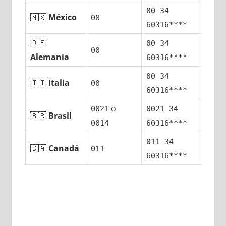
00 34
🇲🇽
México
00
60316****
🇩🇪
00 34
00
Alemania
60316****
00 34
🇮🇹
Italia
00
60316****
ο
0021
0021 34
🇧🇷
Brasil
0014
60316****
011 34
🇨🇦
Canadá
011
60316****