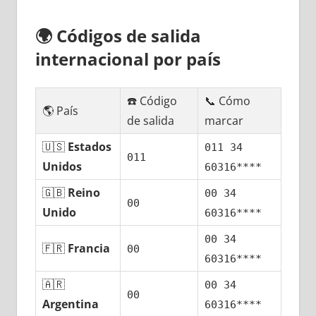
🌍
Códigos dе salida
internacional pοr país
☎️ Código
📞 Cómo
🌎 País
dе salida
marcar
🇺🇸
Estados
011 34
011
Unidos
60316****
🇬🇧
Reino
00 34
00
Unido
60316****
00 34
🇫🇷
Francia
00
60316****
🇦🇷
00 34
00
Argentina
60316****