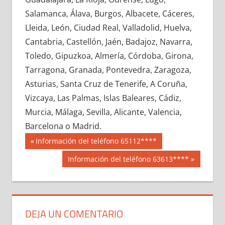
603160033
»
603160034
»
603160035
»
Salamanca, Álava, Burgos, Albacete, Cáceres,
603160036
»
603160037
»
603160038
»
Lleida, León, Ciudad Real, Valladolid, Huelva,
603160039
»
603160040
»
603160041
»
Cantabria, Castellón, Jaén, Badajoz, Navarra,
603160042
»
603160043
»
603160044
»
Toledo, Gipuzkoa, Almería, Córdoba, Girona,
603160045
»
603160046
»
603160047
»
Tarragona, Granada, Pontevedra, Zaragoza,
603160048
»
603160049
»
603160050
»
Asturias, Santa Cruz de Tenerife, A Coruña,
603160051
»
603160052
»
603160053
»
Vizcaya, Las Palmas, Islas Baleares, Cádiz,
603160054
»
603160055
»
603160056
»
Murcia, Málaga, Sevilla, Alicante, Valencia,
603160057
»
603160058
»
603160059
»
Barcelona o Madrid.
603160060
»
603160061
»
603160062
»
Navegación
60316
Entrada
Información del teléfono 65112****
603160063
»
603160064
»
603160065
»
anterior:
de
Siguiente
Información del teléfono 63613****
603160066
»
603160067
»
603160068
»
entrada:
entradas
603160069
»
603160070
»
603160071
»
603160072
»
603160073
»
603160074
»
603160075
»
603160076
»
603160077
»
DEJA UN COMENTARIO
603160078
»
603160079
»
603160080
»