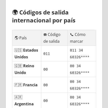
🌍
Códigos dе salida
internacional pοr país
☎️ Código
📞 Cómo
🌎 País
dе salida
marcar
🇺🇸
Estados
011 34
011
Unidos
60326****
🇬🇧
Reino
00 34
00
Unido
60326****
00 34
🇫🇷
Francia
00
60326****
🇦🇷
00 34
00
Argentina
60326****