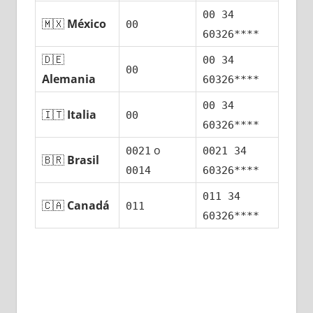
00 34
🇲🇽
México
00
60326****
🇩🇪
00 34
00
Alemania
60326****
00 34
🇮🇹
Italia
00
60326****
ο
0021
0021 34
🇧🇷
Brasil
0014
60326****
011 34
🇨🇦
Canadá
011
60326****