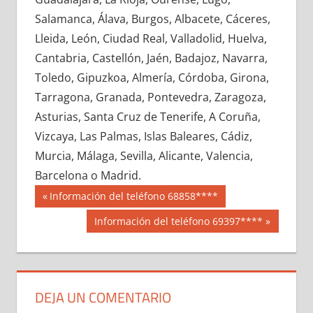
603260033
»
603260034
»
603260035
»
Salamanca, Álava, Burgos, Albacete, Cáceres,
603260036
»
603260037
»
603260038
»
Lleida, León, Ciudad Real, Valladolid, Huelva,
603260039
»
603260040
»
603260041
»
Cantabria, Castellón, Jaén, Badajoz, Navarra,
603260042
»
603260043
»
603260044
»
Toledo, Gipuzkoa, Almería, Córdoba, Girona,
603260045
»
603260046
»
603260047
»
Tarragona, Granada, Pontevedra, Zaragoza,
603260048
»
603260049
»
603260050
»
Asturias, Santa Cruz de Tenerife, A Coruña,
603260051
»
603260052
»
603260053
»
Vizcaya, Las Palmas, Islas Baleares, Cádiz,
603260054
»
603260055
»
603260056
»
Murcia, Málaga, Sevilla, Alicante, Valencia,
603260057
»
603260058
»
603260059
»
Barcelona o Madrid.
603260060
»
603260061
»
603260062
»
Navegación
60326
Entrada
Información del teléfono 68858****
603260063
»
603260064
»
603260065
»
anterior:
de
Siguiente
Información del teléfono 69397****
603260066
»
603260067
»
603260068
»
entrada:
entradas
603260069
»
603260070
»
603260071
»
603260072
»
603260073
»
603260074
»
603260075
»
603260076
»
603260077
»
DEJA UN COMENTARIO
603260078
»
603260079
»
603260080
»