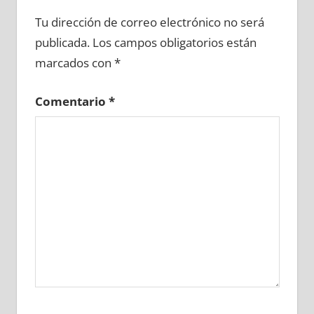
603260081
»
603260082
»
603260083
»
Tu dirección de correo electrónico no será
603260084
»
603260085
»
603260086
»
publicada.
Los campos obligatorios están
603260087
»
603260088
»
603260089
»
marcados con
*
603260090
»
603260091
»
603260092
»
603260093
»
603260094
»
603260095
»
Comentario
*
603260096
»
603260097
»
603260098
»
603260099
»
603260100
»
603260101
»
603260102
»
603260103
»
603260104
»
603260105
»
603260106
»
603260107
»
603260108
»
603260109
»
603260110
»
603260111
»
603260112
»
603260113
»
603260114
»
603260115
»
603260116
»
603260117
»
603260118
»
603260119
»
603260120
»
603260121
»
603260122
»
603260123
»
603260124
»
603260125
»
603260126
»
603260127
»
603260128
»