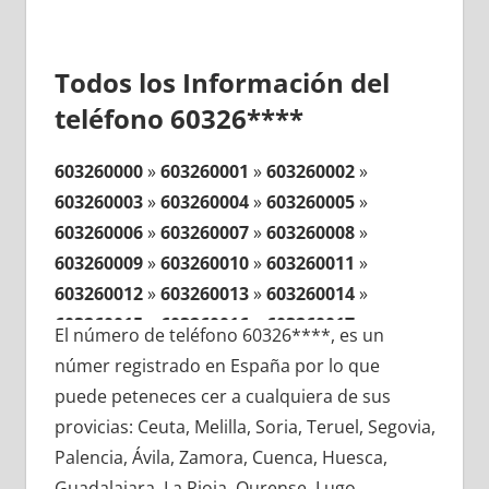
Todos los Información del
teléfono 60326****
603260000
»
603260001
»
603260002
»
603260003
»
603260004
»
603260005
»
603260006
»
603260007
»
603260008
»
603260009
»
603260010
»
603260011
»
603260012
»
603260013
»
603260014
»
603260015
»
603260016
»
603260017
»
El número de teléfono 60326****, es un
603260018
»
603260019
»
603260020
»
númer registrado en España por lo que
603260021
»
603260022
»
603260023
»
puede peteneces cer a cualquiera de sus
603260024
»
603260025
»
603260026
»
provicias: Ceuta, Melilla, Soria, Teruel, Segovia,
603260027
»
603260028
»
603260029
»
Palencia, Ávila, Zamora, Cuenca, Huesca,
603260030
»
603260031
»
603260032
»
Guadalajara, La Rioja, Ourense, Lugo,