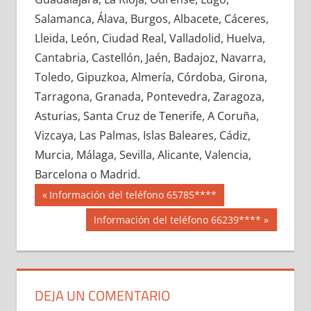
603450033
»
603450034
»
603450035
»
Salamanca, Álava, Burgos, Albacete, Cáceres,
603450036
»
603450037
»
603450038
»
Lleida, León, Ciudad Real, Valladolid, Huelva,
603450039
»
603450040
»
603450041
»
Cantabria, Castellón, Jaén, Badajoz, Navarra,
603450042
»
603450043
»
603450044
»
Toledo, Gipuzkoa, Almería, Córdoba, Girona,
603450045
»
603450046
»
603450047
»
Tarragona, Granada, Pontevedra, Zaragoza,
603450048
»
603450049
»
603450050
»
Asturias, Santa Cruz de Tenerife, A Coruña,
603450051
»
603450052
»
603450053
»
Vizcaya, Las Palmas, Islas Baleares, Cádiz,
603450054
»
603450055
»
603450056
»
Murcia, Málaga, Sevilla, Alicante, Valencia,
603450057
»
603450058
»
603450059
»
Barcelona o Madrid.
603450060
»
603450061
»
603450062
»
Navegación
60345
Entrada
Información del teléfono 65785****
603450063
»
603450064
»
603450065
»
anterior:
de
Siguiente
Información del teléfono 66239****
603450066
»
603450067
»
603450068
»
entrada:
entradas
603450069
»
603450070
»
603450071
»
603450072
»
603450073
»
603450074
»
603450075
»
603450076
»
603450077
»
DEJA UN COMENTARIO
603450078
»
603450079
»
603450080
»