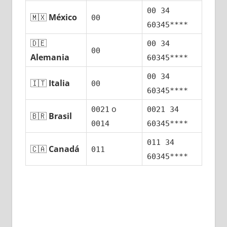
00 34
🇲🇽
México
00
60345****
🇩🇪
00 34
00
Alemania
60345****
00 34
🇮🇹
Italia
00
60345****
ο
0021
0021 34
🇧🇷
Brasil
0014
60345****
011 34
🇨🇦
Canadá
011
60345****