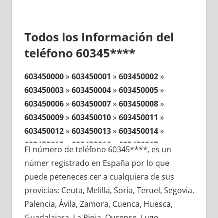
Todos los Información del
teléfono 60345****
603450000
»
603450001
»
603450002
»
603450003
»
603450004
»
603450005
»
603450006
»
603450007
»
603450008
»
603450009
»
603450010
»
603450011
»
603450012
»
603450013
»
603450014
»
603450015
»
603450016
»
603450017
»
El número de teléfono 60345****, es un
603450018
»
603450019
»
603450020
»
númer registrado en España por lo que
603450021
»
603450022
»
603450023
»
puede peteneces cer a cualquiera de sus
603450024
»
603450025
»
603450026
»
provicias: Ceuta, Melilla, Soria, Teruel, Segovia,
603450027
»
603450028
»
603450029
»
Palencia, Ávila, Zamora, Cuenca, Huesca,
603450030
»
603450031
»
603450032
»
Guadalajara, La Rioja, Ourense, Lugo,