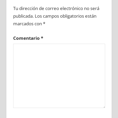
603450081
»
603450082
»
603450083
»
Tu dirección de correo electrónico no será
603450084
»
603450085
»
603450086
»
publicada.
Los campos obligatorios están
603450087
»
603450088
»
603450089
»
marcados con
*
603450090
»
603450091
»
603450092
»
603450093
»
603450094
»
603450095
»
Comentario
*
603450096
»
603450097
»
603450098
»
603450099
»
603450100
»
603450101
»
603450102
»
603450103
»
603450104
»
603450105
»
603450106
»
603450107
»
603450108
»
603450109
»
603450110
»
603450111
»
603450112
»
603450113
»
603450114
»
603450115
»
603450116
»
603450117
»
603450118
»
603450119
»
603450120
»
603450121
»
603450122
»
603450123
»
603450124
»
603450125
»
603450126
»
603450127
»
603450128
»