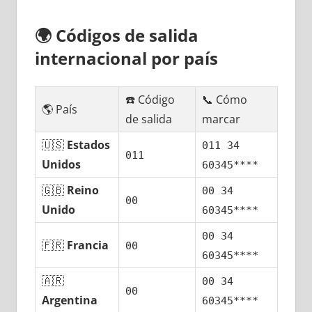
🌍
Códigos dе salida
internacional pοr país
☎️ Código
📞 Cómo
🌎 País
dе salida
marcar
🇺🇸
Estados
011 34
011
Unidos
60345****
🇬🇧
Reino
00 34
00
Unido
60345****
00 34
🇫🇷
Francia
00
60345****
🇦🇷
00 34
00
Argentina
60345****