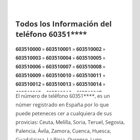
Todos los Información del
teléfono 60351****
603510000
»
603510001
»
603510002
»
603510003
»
603510004
»
603510005
»
603510006
»
603510007
»
603510008
»
603510009
»
603510010
»
603510011
»
603510012
»
603510013
»
603510014
»
603510015
»
603510016
»
603510017
»
El número de teléfono 60351****, es un
603510018
»
603510019
»
603510020
»
númer registrado en España por lo que
603510021
»
603510022
»
603510023
»
puede peteneces cer a cualquiera de sus
603510024
»
603510025
»
603510026
»
provicias: Ceuta, Melilla, Soria, Teruel, Segovia,
603510027
»
603510028
»
603510029
»
Palencia, Ávila, Zamora, Cuenca, Huesca,
603510030
»
603510031
»
603510032
»
Guadalajara, La Rioja, Ourense, Lugo,