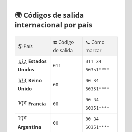
🌍
Códigos dе salida
internacional pοr país
☎️ Código
📞 Cómo
🌎 País
dе salida
marcar
🇺🇸
Estados
011 34
011
Unidos
60351****
🇬🇧
Reino
00 34
00
Unido
60351****
00 34
🇫🇷
Francia
00
60351****
🇦🇷
00 34
00
Argentina
60351****