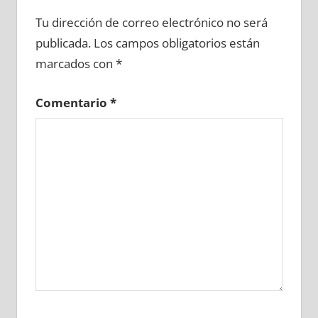
603510081
»
603510082
»
603510083
»
Tu dirección de correo electrónico no será
603510084
»
603510085
»
603510086
»
publicada.
Los campos obligatorios están
603510087
»
603510088
»
603510089
»
marcados con
*
603510090
»
603510091
»
603510092
»
603510093
»
603510094
»
603510095
»
Comentario
*
603510096
»
603510097
»
603510098
»
603510099
»
603510100
»
603510101
»
603510102
»
603510103
»
603510104
»
603510105
»
603510106
»
603510107
»
603510108
»
603510109
»
603510110
»
603510111
»
603510112
»
603510113
»
603510114
»
603510115
»
603510116
»
603510117
»
603510118
»
603510119
»
603510120
»
603510121
»
603510122
»
603510123
»
603510124
»
603510125
»
603510126
»
603510127
»
603510128
»