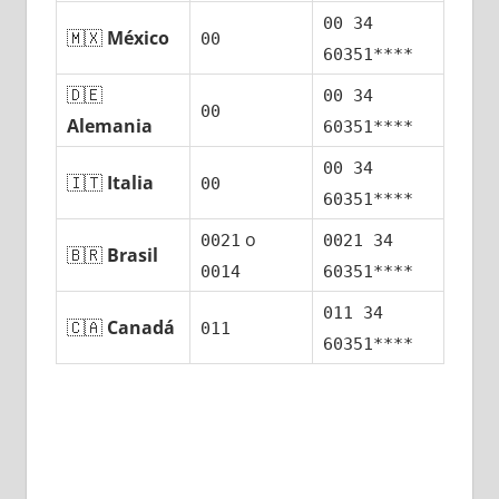
00 34
🇲🇽
México
00
60351****
🇩🇪
00 34
00
Alemania
60351****
00 34
🇮🇹
Italia
00
60351****
ο
0021
0021 34
🇧🇷
Brasil
0014
60351****
011 34
🇨🇦
Canadá
011
60351****