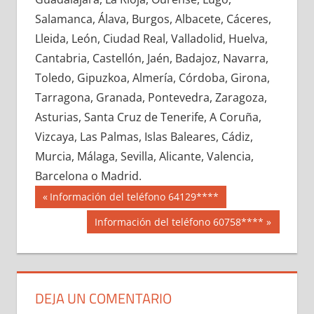
603510033
»
603510034
»
603510035
»
Salamanca, Álava, Burgos, Albacete, Cáceres,
603510036
»
603510037
»
603510038
»
Lleida, León, Ciudad Real, Valladolid, Huelva,
603510039
»
603510040
»
603510041
»
Cantabria, Castellón, Jaén, Badajoz, Navarra,
603510042
»
603510043
»
603510044
»
Toledo, Gipuzkoa, Almería, Córdoba, Girona,
603510045
»
603510046
»
603510047
»
Tarragona, Granada, Pontevedra, Zaragoza,
603510048
»
603510049
»
603510050
»
Asturias, Santa Cruz de Tenerife, A Coruña,
603510051
»
603510052
»
603510053
»
Vizcaya, Las Palmas, Islas Baleares, Cádiz,
603510054
»
603510055
»
603510056
»
Murcia, Málaga, Sevilla, Alicante, Valencia,
603510057
»
603510058
»
603510059
»
Barcelona o Madrid.
603510060
»
603510061
»
603510062
»
Navegación
60351
Entrada
Información del teléfono 64129****
603510063
»
603510064
»
603510065
»
anterior:
de
Siguiente
Información del teléfono 60758****
603510066
»
603510067
»
603510068
»
entrada:
entradas
603510069
»
603510070
»
603510071
»
603510072
»
603510073
»
603510074
»
603510075
»
603510076
»
603510077
»
DEJA UN COMENTARIO
603510078
»
603510079
»
603510080
»