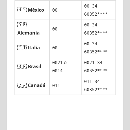
00 34
🇲🇽
México
00
60352****
🇩🇪
00 34
00
Alemania
60352****
00 34
🇮🇹
Italia
00
60352****
ο
0021
0021 34
🇧🇷
Brasil
0014
60352****
011 34
🇨🇦
Canadá
011
60352****