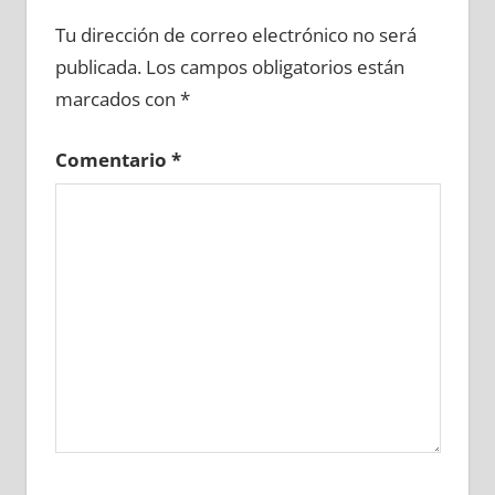
603520081
»
603520082
»
603520083
»
Tu dirección de correo electrónico no será
603520084
»
603520085
»
603520086
»
publicada.
Los campos obligatorios están
603520087
»
603520088
»
603520089
»
marcados con
*
603520090
»
603520091
»
603520092
»
603520093
»
603520094
»
603520095
»
Comentario
*
603520096
»
603520097
»
603520098
»
603520099
»
603520100
»
603520101
»
603520102
»
603520103
»
603520104
»
603520105
»
603520106
»
603520107
»
603520108
»
603520109
»
603520110
»
603520111
»
603520112
»
603520113
»
603520114
»
603520115
»
603520116
»
603520117
»
603520118
»
603520119
»
603520120
»
603520121
»
603520122
»
603520123
»
603520124
»
603520125
»
603520126
»
603520127
»
603520128
»