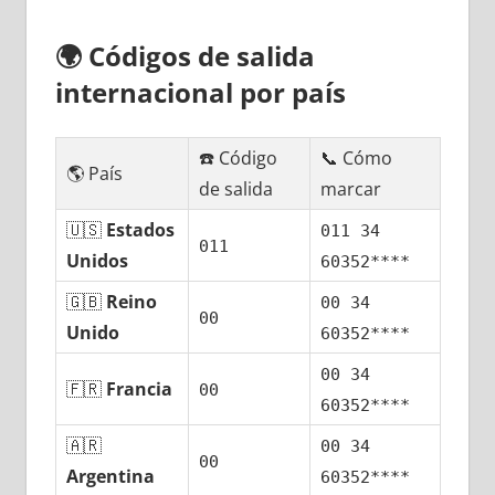
🌍
Códigos dе salida
internacional pοr país
☎️ Código
📞 Cómo
🌎 País
dе salida
marcar
🇺🇸
Estados
011 34
011
Unidos
60352****
🇬🇧
Reino
00 34
00
Unido
60352****
00 34
🇫🇷
Francia
00
60352****
🇦🇷
00 34
00
Argentina
60352****