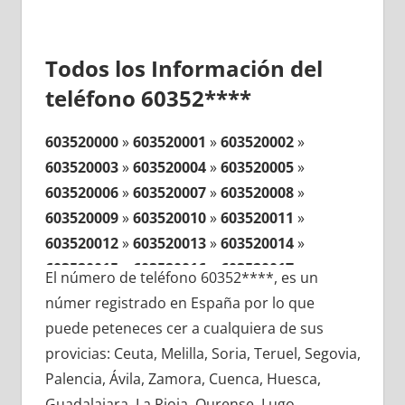
Todos los Información del
teléfono 60352****
603520000
»
603520001
»
603520002
»
603520003
»
603520004
»
603520005
»
603520006
»
603520007
»
603520008
»
603520009
»
603520010
»
603520011
»
603520012
»
603520013
»
603520014
»
603520015
»
603520016
»
603520017
»
El número de teléfono 60352****, es un
603520018
»
603520019
»
603520020
»
númer registrado en España por lo que
603520021
»
603520022
»
603520023
»
puede peteneces cer a cualquiera de sus
603520024
»
603520025
»
603520026
»
provicias: Ceuta, Melilla, Soria, Teruel, Segovia,
603520027
»
603520028
»
603520029
»
Palencia, Ávila, Zamora, Cuenca, Huesca,
603520030
»
603520031
»
603520032
»
Guadalajara, La Rioja, Ourense, Lugo,