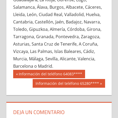
603520033
»
603520034
»
603520035
»
Salamanca, Álava, Burgos, Albacete, Cáceres,
603520036
»
603520037
»
603520038
»
Lleida, León, Ciudad Real, Valladolid, Huelva,
603520039
»
603520040
»
603520041
»
Cantabria, Castellón, Jaén, Badajoz, Navarra,
603520042
»
603520043
»
603520044
»
Toledo, Gipuzkoa, Almería, Córdoba, Girona,
603520045
»
603520046
»
603520047
»
Tarragona, Granada, Pontevedra, Zaragoza,
603520048
»
603520049
»
603520050
»
Asturias, Santa Cruz de Tenerife, A Coruña,
603520051
»
603520052
»
603520053
»
Vizcaya, Las Palmas, Islas Baleares, Cádiz,
603520054
»
603520055
»
603520056
»
Murcia, Málaga, Sevilla, Alicante, Valencia,
603520057
»
603520058
»
603520059
»
Barcelona o Madrid.
603520060
»
603520061
»
603520062
»
Navegación
60352
Entrada
Información del teléfono 64083****
603520063
»
603520064
»
603520065
»
anterior:
de
Siguiente
Información del teléfono 65280****
603520066
»
603520067
»
603520068
»
entrada:
entradas
603520069
»
603520070
»
603520071
»
603520072
»
603520073
»
603520074
»
603520075
»
603520076
»
603520077
»
DEJA UN COMENTARIO
603520078
»
603520079
»
603520080
»