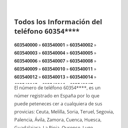
Todos los Información del
teléfono 60354****
603540000
»
603540001
»
603540002
»
603540003
»
603540004
»
603540005
»
603540006
»
603540007
»
603540008
»
603540009
»
603540010
»
603540011
»
603540012
»
603540013
»
603540014
»
603540015
»
603540016
»
603540017
»
El número de teléfono 60354****, es un
603540018
»
603540019
»
603540020
»
númer registrado en España por lo que
603540021
»
603540022
»
603540023
»
puede peteneces cer a cualquiera de sus
603540024
»
603540025
»
603540026
»
provicias: Ceuta, Melilla, Soria, Teruel, Segovia,
603540027
»
603540028
»
603540029
»
Palencia, Ávila, Zamora, Cuenca, Huesca,
603540030
»
603540031
»
603540032
»
Guadalajara, La Rioja, Ourense, Lugo,