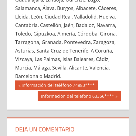
603540033
»
603540034
»
603540035
»
Salamanca, Álava, Burgos, Albacete, Cáceres,
603540036
»
603540037
»
603540038
»
Lleida, León, Ciudad Real, Valladolid, Huelva,
603540039
»
603540040
»
603540041
»
Cantabria, Castellón, Jaén, Badajoz, Navarra,
603540042
»
603540043
»
603540044
»
Toledo, Gipuzkoa, Almería, Córdoba, Girona,
603540045
»
603540046
»
603540047
»
Tarragona, Granada, Pontevedra, Zaragoza,
603540048
»
603540049
»
603540050
»
Asturias, Santa Cruz de Tenerife, A Coruña,
603540051
»
603540052
»
603540053
»
Vizcaya, Las Palmas, Islas Baleares, Cádiz,
603540054
»
603540055
»
603540056
»
Murcia, Málaga, Sevilla, Alicante, Valencia,
603540057
»
603540058
»
603540059
»
Barcelona o Madrid.
603540060
»
603540061
»
603540062
»
Navegación
60354
Entrada
Información del teléfono 74883****
603540063
»
603540064
»
603540065
»
anterior:
de
Siguiente
Información del teléfono 63356****
603540066
»
603540067
»
603540068
»
entrada:
entradas
603540069
»
603540070
»
603540071
»
603540072
»
603540073
»
603540074
»
603540075
»
603540076
»
603540077
»
DEJA UN COMENTARIO
603540078
»
603540079
»
603540080
»