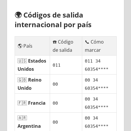
🌍
Códigos dе salida
internacional pοr país
☎️ Código
📞 Cómo
🌎 País
dе salida
marcar
🇺🇸
Estados
011 34
011
Unidos
60354****
🇬🇧
Reino
00 34
00
Unido
60354****
00 34
🇫🇷
Francia
00
60354****
🇦🇷
00 34
00
Argentina
60354****