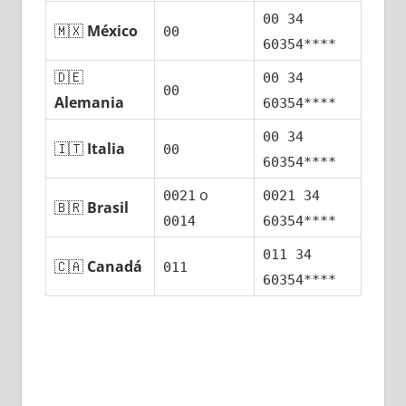
00 34
🇲🇽
México
00
60354****
🇩🇪
00 34
00
Alemania
60354****
00 34
🇮🇹
Italia
00
60354****
ο
0021
0021 34
🇧🇷
Brasil
0014
60354****
011 34
🇨🇦
Canadá
011
60354****