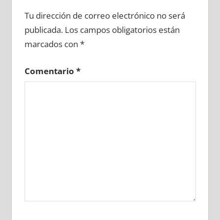
603540081
»
603540082
»
603540083
»
Tu dirección de correo electrónico no será
603540084
»
603540085
»
603540086
»
publicada.
Los campos obligatorios están
603540087
»
603540088
»
603540089
»
marcados con
*
603540090
»
603540091
»
603540092
»
603540093
»
603540094
»
603540095
»
Comentario
*
603540096
»
603540097
»
603540098
»
603540099
»
603540100
»
603540101
»
603540102
»
603540103
»
603540104
»
603540105
»
603540106
»
603540107
»
603540108
»
603540109
»
603540110
»
603540111
»
603540112
»
603540113
»
603540114
»
603540115
»
603540116
»
603540117
»
603540118
»
603540119
»
603540120
»
603540121
»
603540122
»
603540123
»
603540124
»
603540125
»
603540126
»
603540127
»
603540128
»