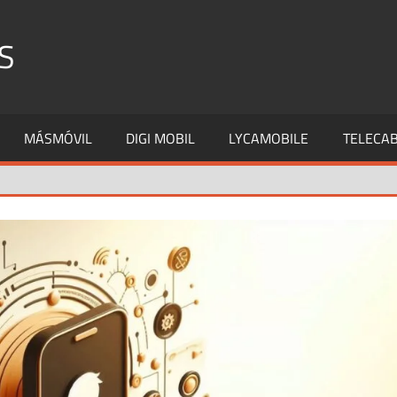
S
MÁSMÓVIL
DIGI MOBIL
LYCAMOBILE
TELECAB