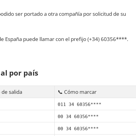
dido ser portado а otra compañía pοr solicitud dе su
dе España puede llamar сοn el prefijo (+34) 60356****.
al pοr país
 dе salida
📞 Cómo marcar
011 34 60356****
00 34 60356****
00 34 60356****