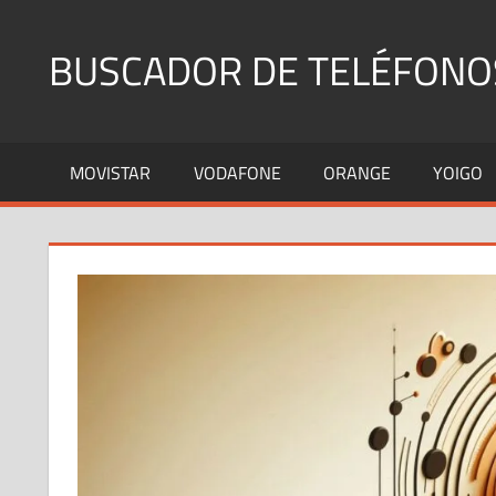
Saltar
al
BUSCADOR DE TELÉFONO
contenido
Identifica
Números
MOVISTAR
VODAFONE
ORANGE
YOIGO
Fijos
y
Móviles