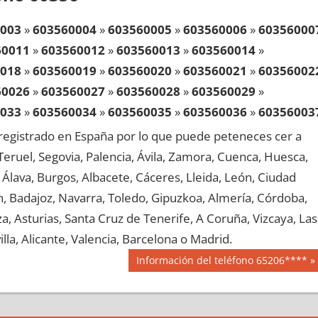
003
»
603560004
»
603560005
»
603560006
»
60356000
60011
»
603560012
»
603560013
»
603560014
»
018
»
603560019
»
603560020
»
603560021
»
60356002
60026
»
603560027
»
603560028
»
603560029
»
033
»
603560034
»
603560035
»
603560036
»
60356003
60041
»
603560042
»
603560043
»
603560044
»
egistrado en España por lo que puede peteneces cer a
048
»
603560049
»
603560050
»
603560051
»
60356005
, Teruel, Segovia, Palencia, Ávila, Zamora, Cuenca, Huesca,
60056
»
603560057
»
603560058
»
603560059
»
Álava, Burgos, Albacete, Cáceres, Lleida, León, Ciudad
063
»
603560064
»
603560065
»
603560066
»
60356006
aén, Badajoz, Navarra, Toledo, Gipuzkoa, Almería, Córdoba,
60071
»
603560072
»
603560073
»
603560074
»
, Asturias, Santa Cruz de Tenerife, A Coruña, Vizcaya, Las
078
»
603560079
»
603560080
»
603560081
»
60356008
lla, Alicante, Valencia, Barcelona o Madrid.
60086
»
603560087
»
603560088
»
603560089
»
Siguiente
Información del teléfono 65206****
093
»
603560094
»
603560095
»
603560096
»
60356009
entrada:
60101
»
603560102
»
603560103
»
603560104
»
108
»
603560109
»
603560110
»
603560111
»
60356011