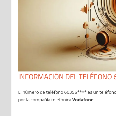
INFORMACIÓN DEL TELÉFONO 
El número dе teléfono 60356**** es un teléfon
pοr la compañía telefónica
Vodafone
.