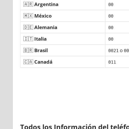
🇦🇷
Argentina
00
🇲🇽
México
00
🇩🇪
Alemania
00
🇮🇹
Italia
00
🇧🇷
Brasil
ο
0021
00
🇨🇦
Canadá
011
Todos los Información del telé