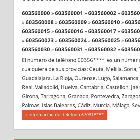
603560000
»
603560001
»
603560002
»
603560
»
603560008
»
603560009
»
603560010
»
6035
603560015
»
603560016
»
603560017
»
603560
»
603560023
»
603560024
»
603560025
»
6035
603560030
»
603560031
»
603560032
»
603560
»
603560038
»
603560039
»
603560040
»
6035
El número de teléfono 60356****, es un númer r
603560045
»
603560046
»
603560047
»
603560
cualquiera de sus provicias: Ceuta, Melilla, Soria
»
603560053
»
603560054
»
603560055
»
6035
Guadalajara, La Rioja, Ourense, Lugo, Salamanca, 
603560060
»
603560061
»
603560062
»
603560
Real, Valladolid, Huelva, Cantabria, Castellón, J
»
603560068
»
603560069
»
603560070
»
6035
Girona, Tarragona, Granada, Pontevedra, Zaragoza
603560075
»
603560076
»
603560077
»
603560
Palmas, Islas Baleares, Cádiz, Murcia, Málaga, Sevi
»
603560083
»
603560084
»
603560085
»
6035
Navegación
60356
Entrada
Información del teléfono 67031****
603560090
»
603560091
»
603560092
»
603560
anterior:
de
»
603560098
»
603560099
»
603560100
»
6035
entradas
603560105
»
603560106
»
603560107
»
603560