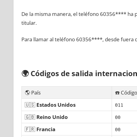
De la misma manera, el teléfono 60356**** ha po
titular.
Para llamar al teléfono 60356****, desde fuera 
🌍
Códigos dе salida internacion
🌎 País
☎️ Código
🇺🇸
Estados Unidos
011
🇬🇧
Reino Unido
00
🇫🇷
Francia
00