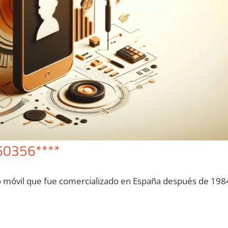
60356****
o móvil quе fue comercializado en España después dе 198