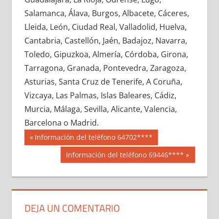
603630033
»
603630034
»
603630035
»
Salamanca, Álava, Burgos, Albacete, Cáceres,
603630036
»
603630037
»
603630038
»
Lleida, León, Ciudad Real, Valladolid, Huelva,
603630039
»
603630040
»
603630041
»
Cantabria, Castellón, Jaén, Badajoz, Navarra,
603630042
»
603630043
»
603630044
»
Toledo, Gipuzkoa, Almería, Córdoba, Girona,
603630045
»
603630046
»
603630047
»
Tarragona, Granada, Pontevedra, Zaragoza,
603630048
»
603630049
»
603630050
»
Asturias, Santa Cruz de Tenerife, A Coruña,
603630051
»
603630052
»
603630053
»
Vizcaya, Las Palmas, Islas Baleares, Cádiz,
603630054
»
603630055
»
603630056
»
Murcia, Málaga, Sevilla, Alicante, Valencia,
603630057
»
603630058
»
603630059
»
Barcelona o Madrid.
603630060
»
603630061
»
603630062
»
Navegación
60363
Entrada
Información del teléfono 64702****
603630063
»
603630064
»
603630065
»
anterior:
de
Siguiente
Información del teléfono 69446****
603630066
»
603630067
»
603630068
»
entrada:
entradas
603630069
»
603630070
»
603630071
»
603630072
»
603630073
»
603630074
»
603630075
»
603630076
»
603630077
»
DEJA UN COMENTARIO
603630078
»
603630079
»
603630080
»