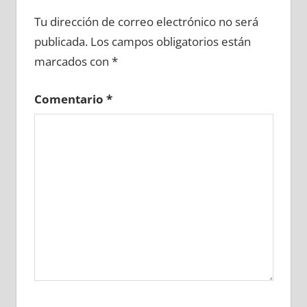
603630081
»
603630082
»
603630083
»
Tu dirección de correo electrónico no será
603630084
»
603630085
»
603630086
»
publicada.
Los campos obligatorios están
603630087
»
603630088
»
603630089
»
marcados con
*
603630090
»
603630091
»
603630092
»
603630093
»
603630094
»
603630095
»
Comentario
*
603630096
»
603630097
»
603630098
»
603630099
»
603630100
»
603630101
»
603630102
»
603630103
»
603630104
»
603630105
»
603630106
»
603630107
»
603630108
»
603630109
»
603630110
»
603630111
»
603630112
»
603630113
»
603630114
»
603630115
»
603630116
»
603630117
»
603630118
»
603630119
»
603630120
»
603630121
»
603630122
»
603630123
»
603630124
»
603630125
»
603630126
»
603630127
»
603630128
»