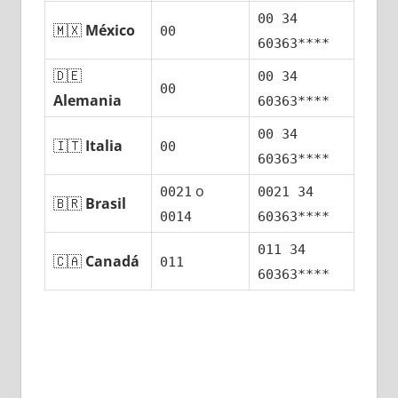
00 34
🇲🇽
México
00
60363****
🇩🇪
00 34
00
Alemania
60363****
00 34
🇮🇹
Italia
00
60363****
ο
0021
0021 34
🇧🇷
Brasil
0014
60363****
011 34
🇨🇦
Canadá
011
60363****