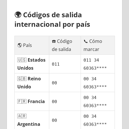
🌍
Códigos dе salida
internacional pοr país
☎️ Código
📞 Cómo
🌎 País
dе salida
marcar
🇺🇸
Estados
011 34
011
Unidos
60363****
🇬🇧
Reino
00 34
00
Unido
60363****
00 34
🇫🇷
Francia
00
60363****
🇦🇷
00 34
00
Argentina
60363****