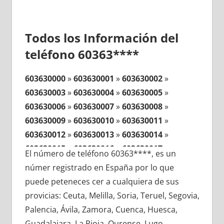
Todos los Información del
teléfono 60363****
603630000
»
603630001
»
603630002
»
603630003
»
603630004
»
603630005
»
603630006
»
603630007
»
603630008
»
603630009
»
603630010
»
603630011
»
603630012
»
603630013
»
603630014
»
603630015
»
603630016
»
603630017
»
El número de teléfono 60363****, es un
603630018
»
603630019
»
603630020
»
númer registrado en España por lo que
603630021
»
603630022
»
603630023
»
puede peteneces cer a cualquiera de sus
603630024
»
603630025
»
603630026
»
provicias: Ceuta, Melilla, Soria, Teruel, Segovia,
603630027
»
603630028
»
603630029
»
Palencia, Ávila, Zamora, Cuenca, Huesca,
603630030
»
603630031
»
603630032
»
Guadalajara, La Rioja, Ourense, Lugo,