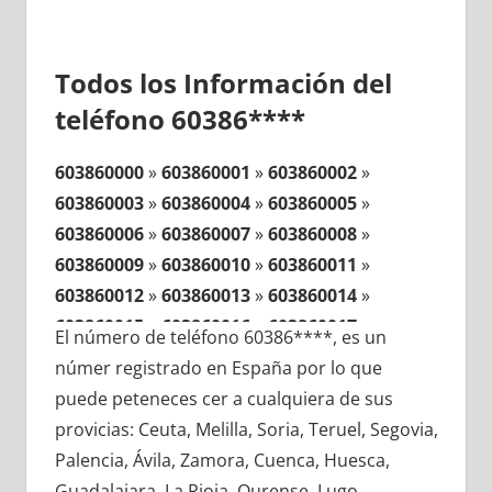
Todos los Información del
teléfono 60386****
603860000
»
603860001
»
603860002
»
603860003
»
603860004
»
603860005
»
603860006
»
603860007
»
603860008
»
603860009
»
603860010
»
603860011
»
603860012
»
603860013
»
603860014
»
603860015
»
603860016
»
603860017
»
El número de teléfono 60386****, es un
603860018
»
603860019
»
603860020
»
númer registrado en España por lo que
603860021
»
603860022
»
603860023
»
puede peteneces cer a cualquiera de sus
603860024
»
603860025
»
603860026
»
provicias: Ceuta, Melilla, Soria, Teruel, Segovia,
603860027
»
603860028
»
603860029
»
Palencia, Ávila, Zamora, Cuenca, Huesca,
603860030
»
603860031
»
603860032
»
Guadalajara, La Rioja, Ourense, Lugo,