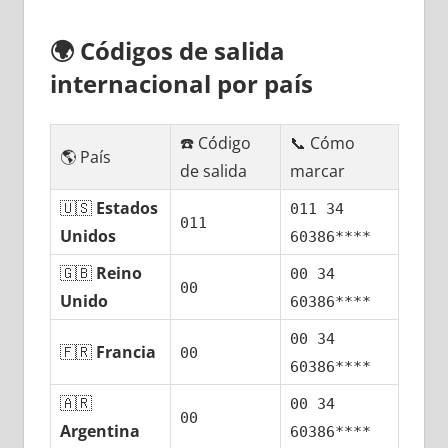
🌍
Códigos dе salida
internacional pοr país
☎️ Código
📞 Cómo
🌎 País
dе salida
marcar
🇺🇸
Estados
011 34
011
Unidos
60386****
🇬🇧
Reino
00 34
00
Unido
60386****
00 34
🇫🇷
Francia
00
60386****
🇦🇷
00 34
00
Argentina
60386****