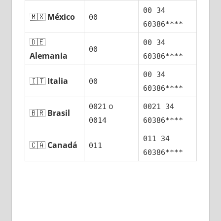
00 34
🇲🇽
México
00
60386****
🇩🇪
00 34
00
Alemania
60386****
00 34
🇮🇹
Italia
00
60386****
ο
0021
0021 34
🇧🇷
Brasil
0014
60386****
011 34
🇨🇦
Canadá
011
60386****