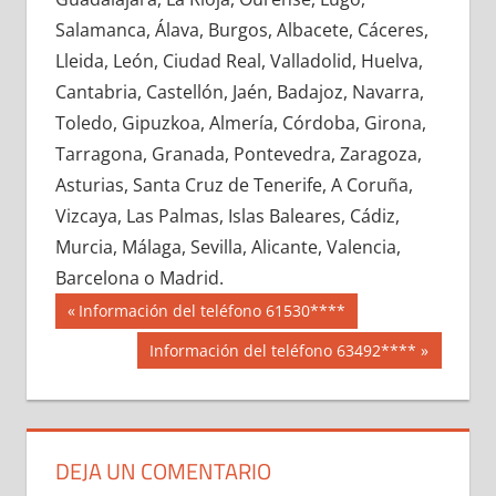
603860033
»
603860034
»
603860035
»
Salamanca, Álava, Burgos, Albacete, Cáceres,
603860036
»
603860037
»
603860038
»
Lleida, León, Ciudad Real, Valladolid, Huelva,
603860039
»
603860040
»
603860041
»
Cantabria, Castellón, Jaén, Badajoz, Navarra,
603860042
»
603860043
»
603860044
»
Toledo, Gipuzkoa, Almería, Córdoba, Girona,
603860045
»
603860046
»
603860047
»
Tarragona, Granada, Pontevedra, Zaragoza,
603860048
»
603860049
»
603860050
»
Asturias, Santa Cruz de Tenerife, A Coruña,
603860051
»
603860052
»
603860053
»
Vizcaya, Las Palmas, Islas Baleares, Cádiz,
603860054
»
603860055
»
603860056
»
Murcia, Málaga, Sevilla, Alicante, Valencia,
603860057
»
603860058
»
603860059
»
Barcelona o Madrid.
603860060
»
603860061
»
603860062
»
Navegación
60386
Entrada
Información del teléfono 61530****
603860063
»
603860064
»
603860065
»
anterior:
de
Siguiente
Información del teléfono 63492****
603860066
»
603860067
»
603860068
»
entrada:
entradas
603860069
»
603860070
»
603860071
»
603860072
»
603860073
»
603860074
»
603860075
»
603860076
»
603860077
»
DEJA UN COMENTARIO
603860078
»
603860079
»
603860080
»