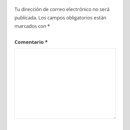
603860081
»
603860082
»
603860083
»
Tu dirección de correo electrónico no será
603860084
»
603860085
»
603860086
»
publicada.
Los campos obligatorios están
603860087
»
603860088
»
603860089
»
marcados con
*
603860090
»
603860091
»
603860092
»
603860093
»
603860094
»
603860095
»
Comentario
*
603860096
»
603860097
»
603860098
»
603860099
»
603860100
»
603860101
»
603860102
»
603860103
»
603860104
»
603860105
»
603860106
»
603860107
»
603860108
»
603860109
»
603860110
»
603860111
»
603860112
»
603860113
»
603860114
»
603860115
»
603860116
»
603860117
»
603860118
»
603860119
»
603860120
»
603860121
»
603860122
»
603860123
»
603860124
»
603860125
»
603860126
»
603860127
»
603860128
»