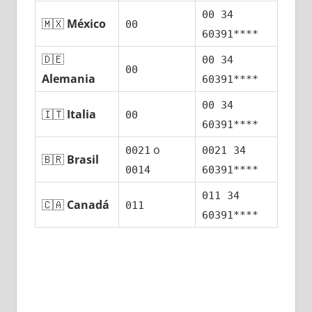
00 34
🇲🇽
México
00
60391****
🇩🇪
00 34
00
Alemania
60391****
00 34
🇮🇹
Italia
00
60391****
ο
0021
0021 34
🇧🇷
Brasil
0014
60391****
011 34
🇨🇦
Canadá
011
60391****