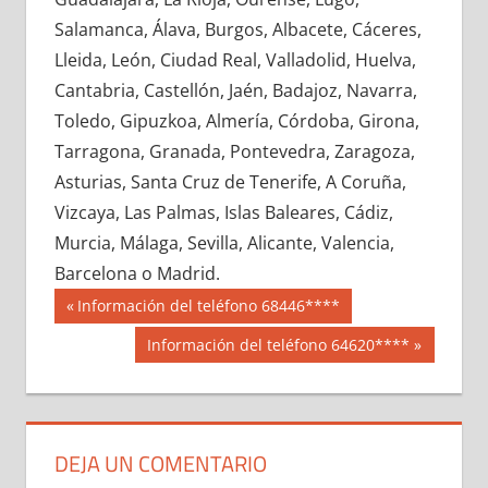
603910033
»
603910034
»
603910035
»
Salamanca, Álava, Burgos, Albacete, Cáceres,
603910036
»
603910037
»
603910038
»
Lleida, León, Ciudad Real, Valladolid, Huelva,
603910039
»
603910040
»
603910041
»
Cantabria, Castellón, Jaén, Badajoz, Navarra,
603910042
»
603910043
»
603910044
»
Toledo, Gipuzkoa, Almería, Córdoba, Girona,
603910045
»
603910046
»
603910047
»
Tarragona, Granada, Pontevedra, Zaragoza,
603910048
»
603910049
»
603910050
»
Asturias, Santa Cruz de Tenerife, A Coruña,
603910051
»
603910052
»
603910053
»
Vizcaya, Las Palmas, Islas Baleares, Cádiz,
603910054
»
603910055
»
603910056
»
Murcia, Málaga, Sevilla, Alicante, Valencia,
603910057
»
603910058
»
603910059
»
Barcelona o Madrid.
603910060
»
603910061
»
603910062
»
Navegación
60391
Entrada
Información del teléfono 68446****
603910063
»
603910064
»
603910065
»
anterior:
de
Siguiente
Información del teléfono 64620****
603910066
»
603910067
»
603910068
»
entrada:
entradas
603910069
»
603910070
»
603910071
»
603910072
»
603910073
»
603910074
»
603910075
»
603910076
»
603910077
»
DEJA UN COMENTARIO
603910078
»
603910079
»
603910080
»