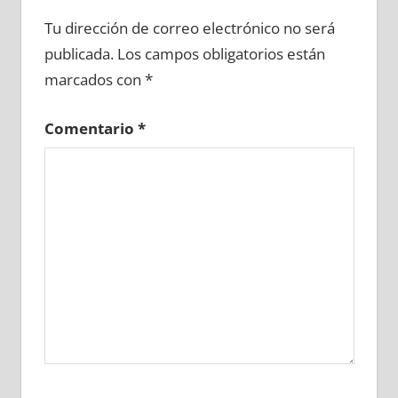
603910081
»
603910082
»
603910083
»
Tu dirección de correo electrónico no será
603910084
»
603910085
»
603910086
»
publicada.
Los campos obligatorios están
603910087
»
603910088
»
603910089
»
marcados con
*
603910090
»
603910091
»
603910092
»
603910093
»
603910094
»
603910095
»
Comentario
*
603910096
»
603910097
»
603910098
»
603910099
»
603910100
»
603910101
»
603910102
»
603910103
»
603910104
»
603910105
»
603910106
»
603910107
»
603910108
»
603910109
»
603910110
»
603910111
»
603910112
»
603910113
»
603910114
»
603910115
»
603910116
»
603910117
»
603910118
»
603910119
»
603910120
»
603910121
»
603910122
»
603910123
»
603910124
»
603910125
»
603910126
»
603910127
»
603910128
»