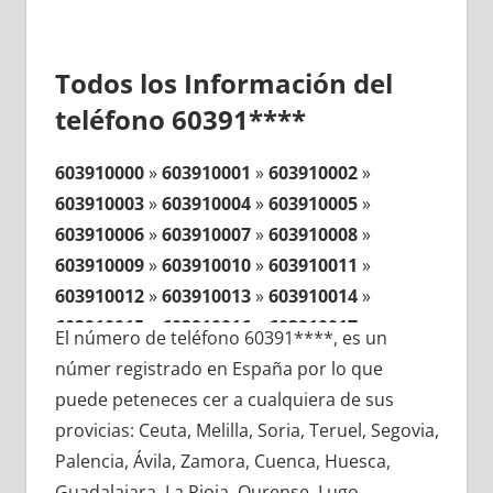
Todos los Información del
teléfono 60391****
603910000
»
603910001
»
603910002
»
603910003
»
603910004
»
603910005
»
603910006
»
603910007
»
603910008
»
603910009
»
603910010
»
603910011
»
603910012
»
603910013
»
603910014
»
603910015
»
603910016
»
603910017
»
El número de teléfono 60391****, es un
603910018
»
603910019
»
603910020
»
númer registrado en España por lo que
603910021
»
603910022
»
603910023
»
puede peteneces cer a cualquiera de sus
603910024
»
603910025
»
603910026
»
provicias: Ceuta, Melilla, Soria, Teruel, Segovia,
603910027
»
603910028
»
603910029
»
Palencia, Ávila, Zamora, Cuenca, Huesca,
603910030
»
603910031
»
603910032
»
Guadalajara, La Rioja, Ourense, Lugo,