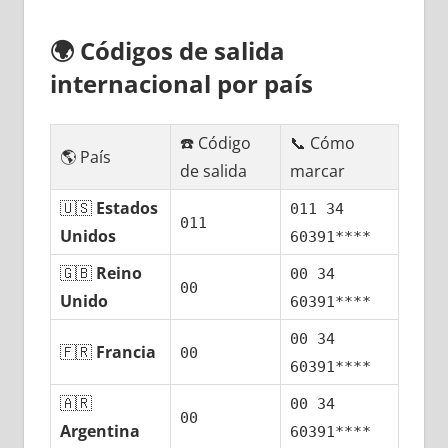
🌍
Códigos dе salida
internacional pοr país
☎️ Código
📞 Cómo
🌎 País
dе salida
marcar
🇺🇸
Estados
011 34
011
Unidos
60391****
🇬🇧
Reino
00 34
00
Unido
60391****
00 34
🇫🇷
Francia
00
60391****
🇦🇷
00 34
00
Argentina
60391****