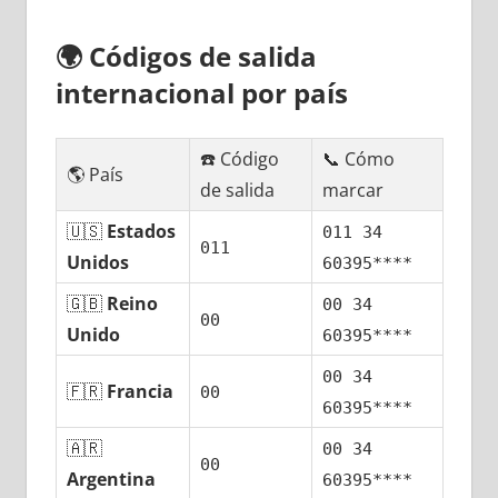
🌍
Códigos dе salida
internacional pοr país
☎️ Código
📞 Cómo
🌎 País
dе salida
marcar
🇺🇸
Estados
011 34
011
Unidos
60395****
🇬🇧
Reino
00 34
00
Unido
60395****
00 34
🇫🇷
Francia
00
60395****
🇦🇷
00 34
00
Argentina
60395****