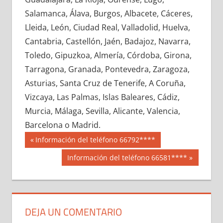
603950033
»
603950034
»
603950035
»
Salamanca, Álava, Burgos, Albacete, Cáceres,
603950036
»
603950037
»
603950038
»
Lleida, León, Ciudad Real, Valladolid, Huelva,
603950039
»
603950040
»
603950041
»
Cantabria, Castellón, Jaén, Badajoz, Navarra,
603950042
»
603950043
»
603950044
»
Toledo, Gipuzkoa, Almería, Córdoba, Girona,
603950045
»
603950046
»
603950047
»
Tarragona, Granada, Pontevedra, Zaragoza,
603950048
»
603950049
»
603950050
»
Asturias, Santa Cruz de Tenerife, A Coruña,
603950051
»
603950052
»
603950053
»
Vizcaya, Las Palmas, Islas Baleares, Cádiz,
603950054
»
603950055
»
603950056
»
Murcia, Málaga, Sevilla, Alicante, Valencia,
603950057
»
603950058
»
603950059
»
Barcelona o Madrid.
603950060
»
603950061
»
603950062
»
Navegación
60395
Entrada
Información del teléfono 66792****
603950063
»
603950064
»
603950065
»
anterior:
de
Siguiente
Información del teléfono 66581****
603950066
»
603950067
»
603950068
»
entrada:
entradas
603950069
»
603950070
»
603950071
»
603950072
»
603950073
»
603950074
»
603950075
»
603950076
»
603950077
»
DEJA UN COMENTARIO
603950078
»
603950079
»
603950080
»