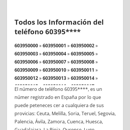
Todos los Información del
teléfono 60395****
603950000
»
603950001
»
603950002
»
603950003
»
603950004
»
603950005
»
603950006
»
603950007
»
603950008
»
603950009
»
603950010
»
603950011
»
603950012
»
603950013
»
603950014
»
603950015
»
603950016
»
603950017
»
El número de teléfono 60395****, es un
603950018
»
603950019
»
603950020
»
númer registrado en España por lo que
603950021
»
603950022
»
603950023
»
puede peteneces cer a cualquiera de sus
603950024
»
603950025
»
603950026
»
provicias: Ceuta, Melilla, Soria, Teruel, Segovia,
603950027
»
603950028
»
603950029
»
Palencia, Ávila, Zamora, Cuenca, Huesca,
603950030
»
603950031
»
603950032
»
Guadalajara, La Rioja, Ourense, Lugo,