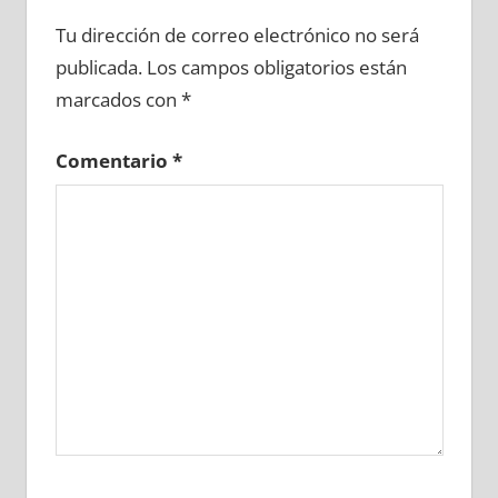
603950081
»
603950082
»
603950083
»
Tu dirección de correo electrónico no será
603950084
»
603950085
»
603950086
»
publicada.
Los campos obligatorios están
603950087
»
603950088
»
603950089
»
marcados con
*
603950090
»
603950091
»
603950092
»
603950093
»
603950094
»
603950095
»
Comentario
*
603950096
»
603950097
»
603950098
»
603950099
»
603950100
»
603950101
»
603950102
»
603950103
»
603950104
»
603950105
»
603950106
»
603950107
»
603950108
»
603950109
»
603950110
»
603950111
»
603950112
»
603950113
»
603950114
»
603950115
»
603950116
»
603950117
»
603950118
»
603950119
»
603950120
»
603950121
»
603950122
»
603950123
»
603950124
»
603950125
»
603950126
»
603950127
»
603950128
»