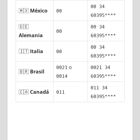
00 34
🇲🇽
México
00
60395****
🇩🇪
00 34
00
Alemania
60395****
00 34
🇮🇹
Italia
00
60395****
ο
0021
0021 34
🇧🇷
Brasil
0014
60395****
011 34
🇨🇦
Canadá
011
60395****