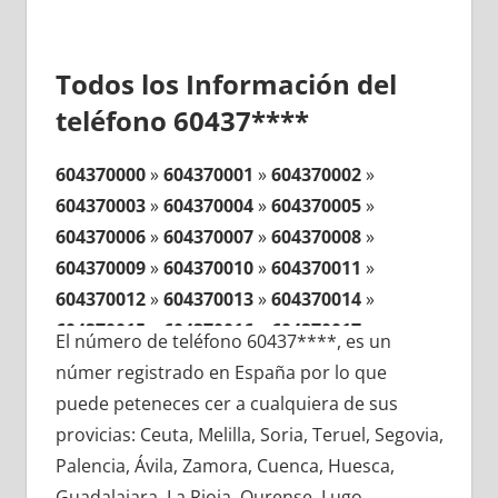
Todos los Información del
teléfono 60437****
604370000
»
604370001
»
604370002
»
604370003
»
604370004
»
604370005
»
604370006
»
604370007
»
604370008
»
604370009
»
604370010
»
604370011
»
604370012
»
604370013
»
604370014
»
604370015
»
604370016
»
604370017
»
El número de teléfono 60437****, es un
604370018
»
604370019
»
604370020
»
númer registrado en España por lo que
604370021
»
604370022
»
604370023
»
puede peteneces cer a cualquiera de sus
604370024
»
604370025
»
604370026
»
provicias: Ceuta, Melilla, Soria, Teruel, Segovia,
604370027
»
604370028
»
604370029
»
Palencia, Ávila, Zamora, Cuenca, Huesca,
604370030
»
604370031
»
604370032
»
Guadalajara, La Rioja, Ourense, Lugo,