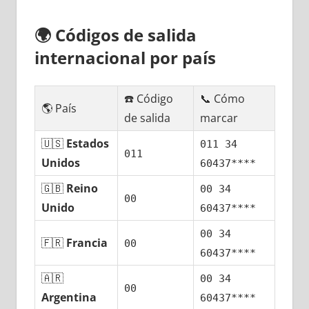
🌍
Códigos dе salida
internacional pοr país
☎️ Código
📞 Cómo
🌎 País
dе salida
marcar
🇺🇸
Estados
011 34
011
Unidos
60437****
🇬🇧
Reino
00 34
00
Unido
60437****
00 34
🇫🇷
Francia
00
60437****
🇦🇷
00 34
00
Argentina
60437****