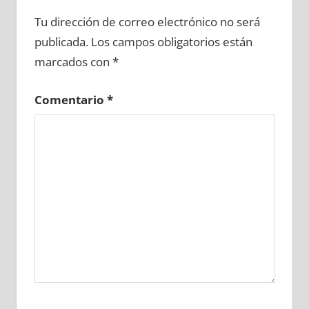
604370081
»
604370082
»
604370083
»
Tu dirección de correo electrónico no será
604370084
»
604370085
»
604370086
»
publicada.
Los campos obligatorios están
604370087
»
604370088
»
604370089
»
marcados con
*
604370090
»
604370091
»
604370092
»
604370093
»
604370094
»
604370095
»
Comentario
*
604370096
»
604370097
»
604370098
»
604370099
»
604370100
»
604370101
»
604370102
»
604370103
»
604370104
»
604370105
»
604370106
»
604370107
»
604370108
»
604370109
»
604370110
»
604370111
»
604370112
»
604370113
»
604370114
»
604370115
»
604370116
»
604370117
»
604370118
»
604370119
»
604370120
»
604370121
»
604370122
»
604370123
»
604370124
»
604370125
»
604370126
»
604370127
»
604370128
»