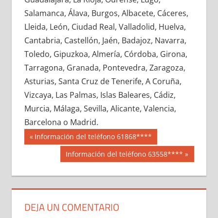
604370033
»
604370034
»
604370035
»
Salamanca, Álava, Burgos, Albacete, Cáceres,
604370036
»
604370037
»
604370038
»
Lleida, León, Ciudad Real, Valladolid, Huelva,
604370039
»
604370040
»
604370041
»
Cantabria, Castellón, Jaén, Badajoz, Navarra,
604370042
»
604370043
»
604370044
»
Toledo, Gipuzkoa, Almería, Córdoba, Girona,
604370045
»
604370046
»
604370047
»
Tarragona, Granada, Pontevedra, Zaragoza,
604370048
»
604370049
»
604370050
»
Asturias, Santa Cruz de Tenerife, A Coruña,
604370051
»
604370052
»
604370053
»
Vizcaya, Las Palmas, Islas Baleares, Cádiz,
604370054
»
604370055
»
604370056
»
Murcia, Málaga, Sevilla, Alicante, Valencia,
604370057
»
604370058
»
604370059
»
Barcelona o Madrid.
604370060
»
604370061
»
604370062
»
Navegación
60437
Entrada
Información del teléfono 61868****
604370063
»
604370064
»
604370065
»
anterior:
de
Siguiente
Información del teléfono 63558****
604370066
»
604370067
»
604370068
»
entrada:
entradas
604370069
»
604370070
»
604370071
»
604370072
»
604370073
»
604370074
»
604370075
»
604370076
»
604370077
»
DEJA UN COMENTARIO
604370078
»
604370079
»
604370080
»