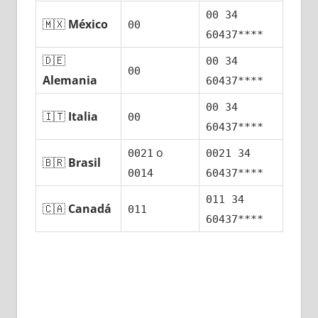
00 34
🇲🇽
México
00
60437****
🇩🇪
00 34
00
Alemania
60437****
00 34
🇮🇹
Italia
00
60437****
ο
0021
0021 34
🇧🇷
Brasil
0014
60437****
011 34
🇨🇦
Canadá
011
60437****