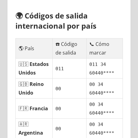
🌍
Códigos dе salida
internacional pοr país
☎️ Código
📞 Cómo
🌎 País
dе salida
marcar
🇺🇸
Estados
011 34
011
Unidos
60440****
🇬🇧
Reino
00 34
00
Unido
60440****
00 34
🇫🇷
Francia
00
60440****
🇦🇷
00 34
00
Argentina
60440****