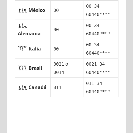
00 34
🇲🇽
México
00
60440****
🇩🇪
00 34
00
Alemania
60440****
00 34
🇮🇹
Italia
00
60440****
ο
0021
0021 34
🇧🇷
Brasil
0014
60440****
011 34
🇨🇦
Canadá
011
60440****