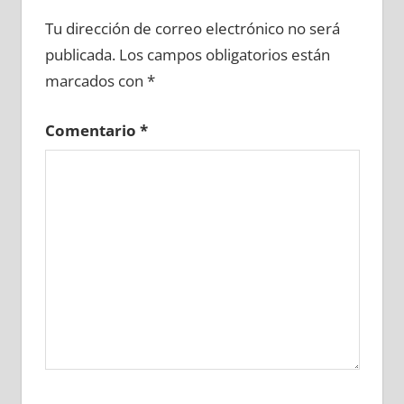
604400081
»
604400082
»
604400083
»
Tu dirección de correo electrónico no será
604400084
»
604400085
»
604400086
»
publicada.
Los campos obligatorios están
604400087
»
604400088
»
604400089
»
marcados con
*
604400090
»
604400091
»
604400092
»
604400093
»
604400094
»
604400095
»
Comentario
*
604400096
»
604400097
»
604400098
»
604400099
»
604400100
»
604400101
»
604400102
»
604400103
»
604400104
»
604400105
»
604400106
»
604400107
»
604400108
»
604400109
»
604400110
»
604400111
»
604400112
»
604400113
»
604400114
»
604400115
»
604400116
»
604400117
»
604400118
»
604400119
»
604400120
»
604400121
»
604400122
»
604400123
»
604400124
»
604400125
»
604400126
»
604400127
»
604400128
»