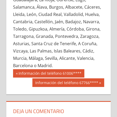
604400033
»
604400034
»
604400035
»
Salamanca, Álava, Burgos, Albacete, Cáceres,
604400036
»
604400037
»
604400038
»
Lleida, León, Ciudad Real, Valladolid, Huelva,
604400039
»
604400040
»
604400041
»
Cantabria, Castellón, Jaén, Badajoz, Navarra,
604400042
»
604400043
»
604400044
»
Toledo, Gipuzkoa, Almería, Córdoba, Girona,
604400045
»
604400046
»
604400047
»
Tarragona, Granada, Pontevedra, Zaragoza,
604400048
»
604400049
»
604400050
»
Asturias, Santa Cruz de Tenerife, A Coruña,
604400051
»
604400052
»
604400053
»
Vizcaya, Las Palmas, Islas Baleares, Cádiz,
604400054
»
604400055
»
604400056
»
Murcia, Málaga, Sevilla, Alicante, Valencia,
604400057
»
604400058
»
604400059
»
Barcelona o Madrid.
604400060
»
604400061
»
604400062
»
Navegación
60440
Entrada
Información del teléfono 61006****
604400063
»
604400064
»
604400065
»
anterior:
de
Siguiente
Información del teléfono 67766****
604400066
»
604400067
»
604400068
»
entrada:
entradas
604400069
»
604400070
»
604400071
»
604400072
»
604400073
»
604400074
»
604400075
»
604400076
»
604400077
»
DEJA UN COMENTARIO
604400078
»
604400079
»
604400080
»