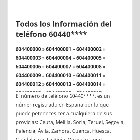
Todos los Información del
teléfono 60440****
604400000
»
604400001
»
604400002
»
604400003
»
604400004
»
604400005
»
604400006
»
604400007
»
604400008
»
604400009
»
604400010
»
604400011
»
604400012
»
604400013
»
604400014
»
604400015
»
604400016
»
604400017
»
El número de teléfono 60440****, es un
604400018
»
604400019
»
604400020
»
númer registrado en España por lo que
604400021
»
604400022
»
604400023
»
puede peteneces cer a cualquiera de sus
604400024
»
604400025
»
604400026
»
provicias: Ceuta, Melilla, Soria, Teruel, Segovia,
604400027
»
604400028
»
604400029
»
Palencia, Ávila, Zamora, Cuenca, Huesca,
604400030
»
604400031
»
604400032
»
Guadalajara, La Rioja, Ourense, Lugo,