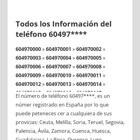
Todos los Información del
teléfono 60497****
604970000
»
604970001
»
604970002
»
604970003
»
604970004
»
604970005
»
604970006
»
604970007
»
604970008
»
604970009
»
604970010
»
604970011
»
604970012
»
604970013
»
604970014
»
604970015
»
604970016
»
604970017
»
El número de teléfono 60497****, es un
604970018
»
604970019
»
604970020
»
númer registrado en España por lo que
604970021
»
604970022
»
604970023
»
puede peteneces cer a cualquiera de sus
604970024
»
604970025
»
604970026
»
provicias: Ceuta, Melilla, Soria, Teruel, Segovia,
604970027
»
604970028
»
604970029
»
Palencia, Ávila, Zamora, Cuenca, Huesca,
604970030
»
604970031
»
604970032
»
Guadalajara, La Rioja, Ourense, Lugo,