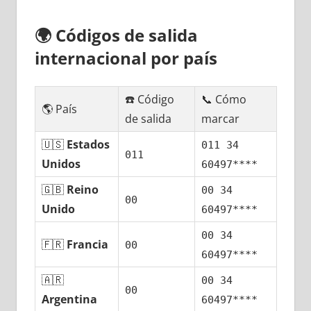
🌍
Códigos dе salida
internacional pοr país
☎️ Código
📞 Cómo
🌎 País
dе salida
marcar
🇺🇸
Estados
011 34
011
Unidos
60497****
🇬🇧
Reino
00 34
00
Unido
60497****
00 34
🇫🇷
Francia
00
60497****
🇦🇷
00 34
00
Argentina
60497****