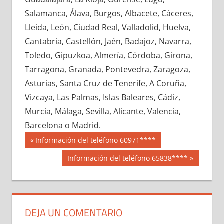
604970033
»
604970034
»
604970035
»
Salamanca, Álava, Burgos, Albacete, Cáceres,
604970036
»
604970037
»
604970038
»
Lleida, León, Ciudad Real, Valladolid, Huelva,
604970039
»
604970040
»
604970041
»
Cantabria, Castellón, Jaén, Badajoz, Navarra,
604970042
»
604970043
»
604970044
»
Toledo, Gipuzkoa, Almería, Córdoba, Girona,
604970045
»
604970046
»
604970047
»
Tarragona, Granada, Pontevedra, Zaragoza,
604970048
»
604970049
»
604970050
»
Asturias, Santa Cruz de Tenerife, A Coruña,
604970051
»
604970052
»
604970053
»
Vizcaya, Las Palmas, Islas Baleares, Cádiz,
604970054
»
604970055
»
604970056
»
Murcia, Málaga, Sevilla, Alicante, Valencia,
604970057
»
604970058
»
604970059
»
Barcelona o Madrid.
604970060
»
604970061
»
604970062
»
Navegación
60497
Entrada
Información del teléfono 60971****
604970063
»
604970064
»
604970065
»
anterior:
de
Siguiente
Información del teléfono 65838****
604970066
»
604970067
»
604970068
»
entrada:
entradas
604970069
»
604970070
»
604970071
»
604970072
»
604970073
»
604970074
»
604970075
»
604970076
»
604970077
»
DEJA UN COMENTARIO
604970078
»
604970079
»
604970080
»