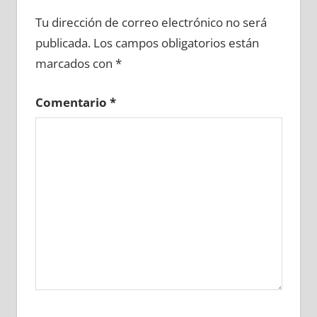
604970081
»
604970082
»
604970083
»
Tu dirección de correo electrónico no será
604970084
»
604970085
»
604970086
»
publicada.
Los campos obligatorios están
604970087
»
604970088
»
604970089
»
marcados con
*
604970090
»
604970091
»
604970092
»
604970093
»
604970094
»
604970095
»
Comentario
*
604970096
»
604970097
»
604970098
»
604970099
»
604970100
»
604970101
»
604970102
»
604970103
»
604970104
»
604970105
»
604970106
»
604970107
»
604970108
»
604970109
»
604970110
»
604970111
»
604970112
»
604970113
»
604970114
»
604970115
»
604970116
»
604970117
»
604970118
»
604970119
»
604970120
»
604970121
»
604970122
»
604970123
»
604970124
»
604970125
»
604970126
»
604970127
»
604970128
»