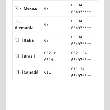
00 34
🇲🇽
México
00
60497****
🇩🇪
00 34
00
Alemania
60497****
00 34
🇮🇹
Italia
00
60497****
ο
0021
0021 34
🇧🇷
Brasil
0014
60497****
011 34
🇨🇦
Canadá
011
60497****