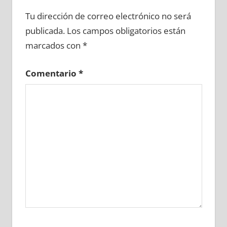
605350081
»
605350082
»
605350083
»
Tu dirección de correo electrónico no será
605350084
»
605350085
»
605350086
»
publicada.
Los campos obligatorios están
605350087
»
605350088
»
605350089
»
marcados con
*
605350090
»
605350091
»
605350092
»
605350093
»
605350094
»
605350095
»
Comentario
*
605350096
»
605350097
»
605350098
»
605350099
»
605350100
»
605350101
»
605350102
»
605350103
»
605350104
»
605350105
»
605350106
»
605350107
»
605350108
»
605350109
»
605350110
»
605350111
»
605350112
»
605350113
»
605350114
»
605350115
»
605350116
»
605350117
»
605350118
»
605350119
»
605350120
»
605350121
»
605350122
»
605350123
»
605350124
»
605350125
»
605350126
»
605350127
»
605350128
»