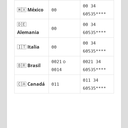
00 34
🇲🇽
México
00
60535****
🇩🇪
00 34
00
Alemania
60535****
00 34
🇮🇹
Italia
00
60535****
ο
0021
0021 34
🇧🇷
Brasil
0014
60535****
011 34
🇨🇦
Canadá
011
60535****