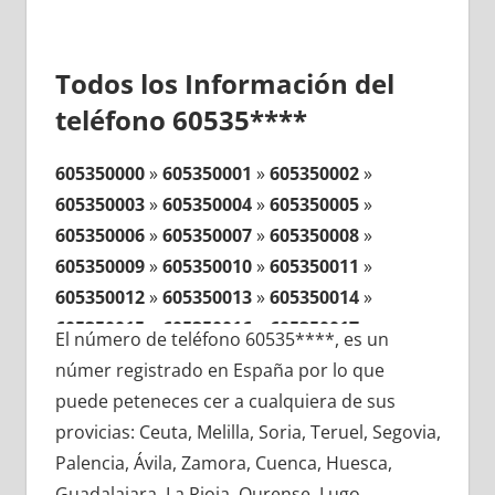
Todos los Información del
teléfono 60535****
605350000
»
605350001
»
605350002
»
605350003
»
605350004
»
605350005
»
605350006
»
605350007
»
605350008
»
605350009
»
605350010
»
605350011
»
605350012
»
605350013
»
605350014
»
605350015
»
605350016
»
605350017
»
El número de teléfono 60535****, es un
605350018
»
605350019
»
605350020
»
númer registrado en España por lo que
605350021
»
605350022
»
605350023
»
puede peteneces cer a cualquiera de sus
605350024
»
605350025
»
605350026
»
provicias: Ceuta, Melilla, Soria, Teruel, Segovia,
605350027
»
605350028
»
605350029
»
Palencia, Ávila, Zamora, Cuenca, Huesca,
605350030
»
605350031
»
605350032
»
Guadalajara, La Rioja, Ourense, Lugo,