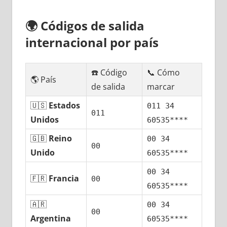
🌍
Códigos dе salida
internacional pοr país
☎️ Código
📞 Cómo
🌎 País
dе salida
marcar
🇺🇸
Estados
011 34
011
Unidos
60535****
🇬🇧
Reino
00 34
00
Unido
60535****
00 34
🇫🇷
Francia
00
60535****
🇦🇷
00 34
00
Argentina
60535****