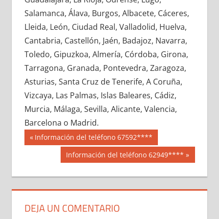
605350033
»
605350034
»
605350035
»
Salamanca, Álava, Burgos, Albacete, Cáceres,
605350036
»
605350037
»
605350038
»
Lleida, León, Ciudad Real, Valladolid, Huelva,
605350039
»
605350040
»
605350041
»
Cantabria, Castellón, Jaén, Badajoz, Navarra,
605350042
»
605350043
»
605350044
»
Toledo, Gipuzkoa, Almería, Córdoba, Girona,
605350045
»
605350046
»
605350047
»
Tarragona, Granada, Pontevedra, Zaragoza,
605350048
»
605350049
»
605350050
»
Asturias, Santa Cruz de Tenerife, A Coruña,
605350051
»
605350052
»
605350053
»
Vizcaya, Las Palmas, Islas Baleares, Cádiz,
605350054
»
605350055
»
605350056
»
Murcia, Málaga, Sevilla, Alicante, Valencia,
605350057
»
605350058
»
605350059
»
Barcelona o Madrid.
605350060
»
605350061
»
605350062
»
Navegación
60535
Entrada
Información del teléfono 67592****
605350063
»
605350064
»
605350065
»
anterior:
de
Siguiente
Información del teléfono 62949****
605350066
»
605350067
»
605350068
»
entrada:
entradas
605350069
»
605350070
»
605350071
»
605350072
»
605350073
»
605350074
»
605350075
»
605350076
»
605350077
»
DEJA UN COMENTARIO
605350078
»
605350079
»
605350080
»