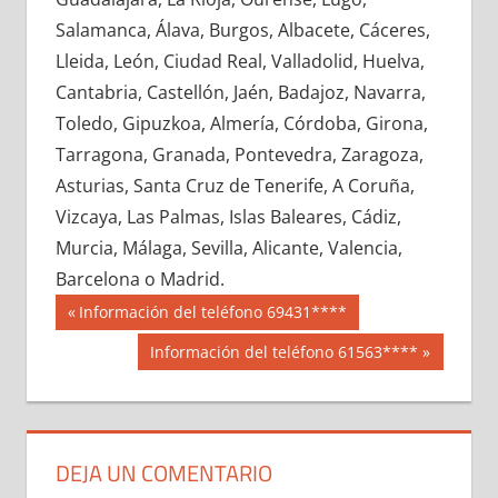
605370033
»
605370034
»
605370035
»
Salamanca, Álava, Burgos, Albacete, Cáceres,
605370036
»
605370037
»
605370038
»
Lleida, León, Ciudad Real, Valladolid, Huelva,
605370039
»
605370040
»
605370041
»
Cantabria, Castellón, Jaén, Badajoz, Navarra,
605370042
»
605370043
»
605370044
»
Toledo, Gipuzkoa, Almería, Córdoba, Girona,
605370045
»
605370046
»
605370047
»
Tarragona, Granada, Pontevedra, Zaragoza,
605370048
»
605370049
»
605370050
»
Asturias, Santa Cruz de Tenerife, A Coruña,
605370051
»
605370052
»
605370053
»
Vizcaya, Las Palmas, Islas Baleares, Cádiz,
605370054
»
605370055
»
605370056
»
Murcia, Málaga, Sevilla, Alicante, Valencia,
605370057
»
605370058
»
605370059
»
Barcelona o Madrid.
605370060
»
605370061
»
605370062
»
Navegación
60537
Entrada
Información del teléfono 69431****
605370063
»
605370064
»
605370065
»
anterior:
de
Siguiente
Información del teléfono 61563****
605370066
»
605370067
»
605370068
»
entrada:
entradas
605370069
»
605370070
»
605370071
»
605370072
»
605370073
»
605370074
»
605370075
»
605370076
»
605370077
»
DEJA UN COMENTARIO
605370078
»
605370079
»
605370080
»