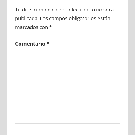
605370081
»
605370082
»
605370083
»
Tu dirección de correo electrónico no será
605370084
»
605370085
»
605370086
»
publicada.
Los campos obligatorios están
605370087
»
605370088
»
605370089
»
marcados con
*
605370090
»
605370091
»
605370092
»
605370093
»
605370094
»
605370095
»
Comentario
*
605370096
»
605370097
»
605370098
»
605370099
»
605370100
»
605370101
»
605370102
»
605370103
»
605370104
»
605370105
»
605370106
»
605370107
»
605370108
»
605370109
»
605370110
»
605370111
»
605370112
»
605370113
»
605370114
»
605370115
»
605370116
»
605370117
»
605370118
»
605370119
»
605370120
»
605370121
»
605370122
»
605370123
»
605370124
»
605370125
»
605370126
»
605370127
»
605370128
»