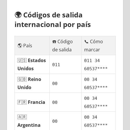
🌍
Códigos dе salida
internacional pοr país
☎️ Código
📞 Cómo
🌎 País
dе salida
marcar
🇺🇸
Estados
011 34
011
Unidos
60537****
🇬🇧
Reino
00 34
00
Unido
60537****
00 34
🇫🇷
Francia
00
60537****
🇦🇷
00 34
00
Argentina
60537****