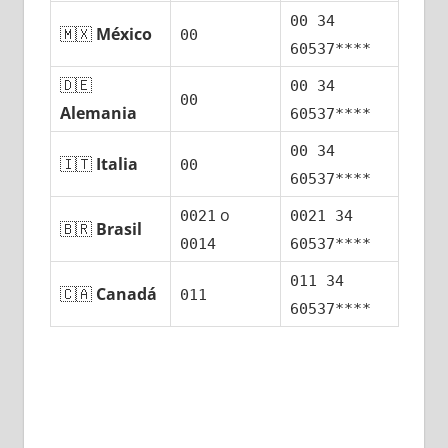
00 34
🇲🇽
México
00
60537****
🇩🇪
00 34
00
Alemania
60537****
00 34
🇮🇹
Italia
00
60537****
ο
0021
0021 34
🇧🇷
Brasil
0014
60537****
011 34
🇨🇦
Canadá
011
60537****