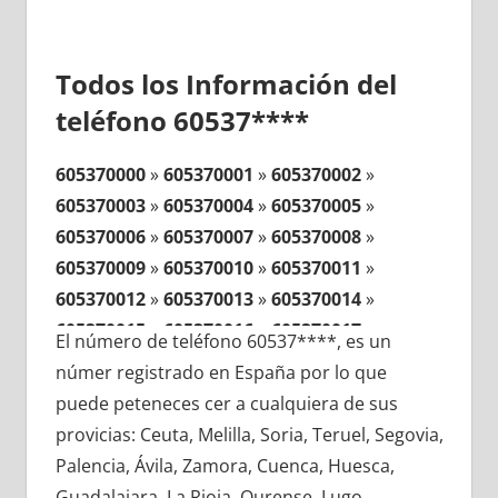
Todos los Información del
teléfono 60537****
605370000
»
605370001
»
605370002
»
605370003
»
605370004
»
605370005
»
605370006
»
605370007
»
605370008
»
605370009
»
605370010
»
605370011
»
605370012
»
605370013
»
605370014
»
605370015
»
605370016
»
605370017
»
El número de teléfono 60537****, es un
605370018
»
605370019
»
605370020
»
númer registrado en España por lo que
605370021
»
605370022
»
605370023
»
puede peteneces cer a cualquiera de sus
605370024
»
605370025
»
605370026
»
provicias: Ceuta, Melilla, Soria, Teruel, Segovia,
605370027
»
605370028
»
605370029
»
Palencia, Ávila, Zamora, Cuenca, Huesca,
605370030
»
605370031
»
605370032
»
Guadalajara, La Rioja, Ourense, Lugo,