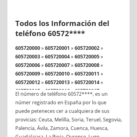
Todos los Información del
teléfono 60572****
605720000
»
605720001
»
605720002
»
605720003
»
605720004
»
605720005
»
605720006
»
605720007
»
605720008
»
605720009
»
605720010
»
605720011
»
605720012
»
605720013
»
605720014
»
605720015
»
605720016
»
605720017
»
El número de teléfono 60572****, es un
605720018
»
605720019
»
605720020
»
númer registrado en España por lo que
605720021
»
605720022
»
605720023
»
puede peteneces cer a cualquiera de sus
605720024
»
605720025
»
605720026
»
provicias: Ceuta, Melilla, Soria, Teruel, Segovia,
605720027
»
605720028
»
605720029
»
Palencia, Ávila, Zamora, Cuenca, Huesca,
605720030
»
605720031
»
605720032
»
Guadalajara, La Rioja, Ourense, Lugo,