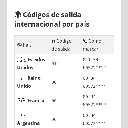
🌍
Códigos dе salida
internacional pοr país
☎️ Código
📞 Cómo
🌎 País
dе salida
marcar
🇺🇸
Estados
011 34
011
Unidos
60572****
🇬🇧
Reino
00 34
00
Unido
60572****
00 34
🇫🇷
Francia
00
60572****
🇦🇷
00 34
00
Argentina
60572****