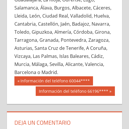
605720033
»
605720034
»
605720035
»
Salamanca, Álava, Burgos, Albacete, Cáceres,
605720036
»
605720037
»
605720038
»
Lleida, León, Ciudad Real, Valladolid, Huelva,
605720039
»
605720040
»
605720041
»
Cantabria, Castellón, Jaén, Badajoz, Navarra,
605720042
»
605720043
»
605720044
»
Toledo, Gipuzkoa, Almería, Córdoba, Girona,
605720045
»
605720046
»
605720047
»
Tarragona, Granada, Pontevedra, Zaragoza,
605720048
»
605720049
»
605720050
»
Asturias, Santa Cruz de Tenerife, A Coruña,
605720051
»
605720052
»
605720053
»
Vizcaya, Las Palmas, Islas Baleares, Cádiz,
605720054
»
605720055
»
605720056
»
Murcia, Málaga, Sevilla, Alicante, Valencia,
605720057
»
605720058
»
605720059
»
Barcelona o Madrid.
605720060
»
605720061
»
605720062
»
Navegación
60572
Entrada
Información del teléfono 60044****
605720063
»
605720064
»
605720065
»
anterior:
de
Siguiente
Información del teléfono 66196****
605720066
»
605720067
»
605720068
»
entrada:
entradas
605720069
»
605720070
»
605720071
»
605720072
»
605720073
»
605720074
»
605720075
»
605720076
»
605720077
»
DEJA UN COMENTARIO
605720078
»
605720079
»
605720080
»