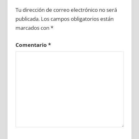
605720081
»
605720082
»
605720083
»
Tu dirección de correo electrónico no será
605720084
»
605720085
»
605720086
»
publicada.
Los campos obligatorios están
605720087
»
605720088
»
605720089
»
marcados con
*
605720090
»
605720091
»
605720092
»
605720093
»
605720094
»
605720095
»
Comentario
*
605720096
»
605720097
»
605720098
»
605720099
»
605720100
»
605720101
»
605720102
»
605720103
»
605720104
»
605720105
»
605720106
»
605720107
»
605720108
»
605720109
»
605720110
»
605720111
»
605720112
»
605720113
»
605720114
»
605720115
»
605720116
»
605720117
»
605720118
»
605720119
»
605720120
»
605720121
»
605720122
»
605720123
»
605720124
»
605720125
»
605720126
»
605720127
»
605720128
»