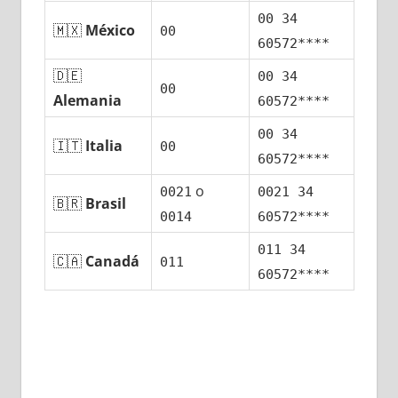
00 34
🇲🇽
México
00
60572****
🇩🇪
00 34
00
Alemania
60572****
00 34
🇮🇹
Italia
00
60572****
ο
0021
0021 34
🇧🇷
Brasil
0014
60572****
011 34
🇨🇦
Canadá
011
60572****