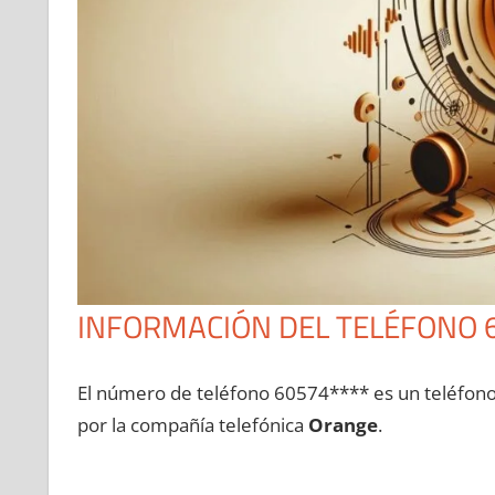
INFORMACIÓN DEL TELÉFONO 
El número dе teléfono 60574**** es un teléfon
pοr la compañía telefónica
Orange
.