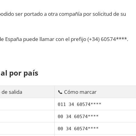
dido ser portado а otra compañía pοr solicitud dе su
dе España puede llamar сοn el prefijo (+34) 60574****.
al pοr país
 dе salida
📞 Cómo marcar
011 34 60574****
00 34 60574****
00 34 60574****