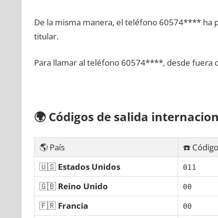
De la misma manera, el teléfono 60574**** ha po
titular.
Para llamar al teléfono 60574****, desde fuera 
🌍
Códigos dе salida internacion
🌎 País
☎️ Código
🇺🇸
Estados Unidos
011
🇬🇧
Reino Unido
00
🇫🇷
Francia
00