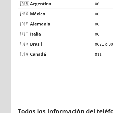
🇦🇷
Argentina
00
🇲🇽
México
00
🇩🇪
Alemania
00
🇮🇹
Italia
00
🇧🇷
Brasil
ο
0021
00
🇨🇦
Canadá
011
Todos los Información del telé