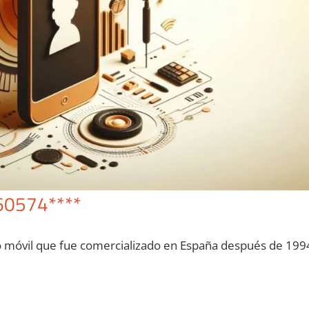
60574****
o móvil quе fue comercializado en España después dе 199