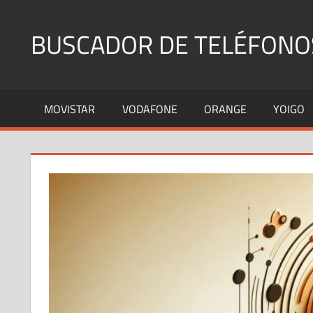
Saltar
al
BUSCADOR DE TELÉFONO
contenido
Identifica
Números
MOVISTAR
VODAFONE
ORANGE
YOIGO
Fijos
y
Móviles