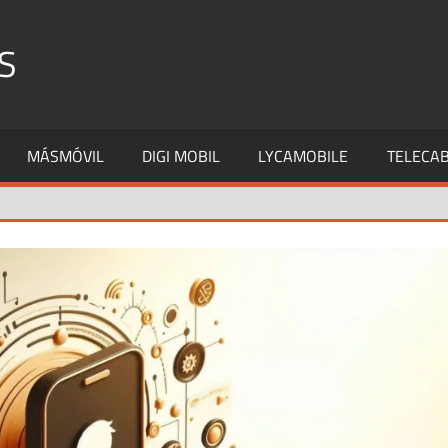
S
MÁSMÓVIL
DIGI MOBIL
LYCAMOBILE
TELECAB