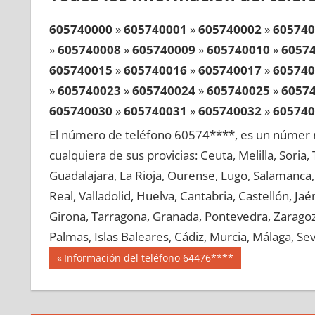
605740000
»
605740001
»
605740002
»
605740
»
605740008
»
605740009
»
605740010
»
6057
605740015
»
605740016
»
605740017
»
605740
»
605740023
»
605740024
»
605740025
»
6057
605740030
»
605740031
»
605740032
»
605740
»
605740038
»
605740039
»
605740040
»
6057
El número de teléfono 60574****, es un númer r
605740045
»
605740046
»
605740047
»
605740
cualquiera de sus provicias: Ceuta, Melilla, Soria
»
605740053
»
605740054
»
605740055
»
6057
Guadalajara, La Rioja, Ourense, Lugo, Salamanca, 
605740060
»
605740061
»
605740062
»
605740
Real, Valladolid, Huelva, Cantabria, Castellón, J
»
605740068
»
605740069
»
605740070
»
6057
Girona, Tarragona, Granada, Pontevedra, Zaragoza
605740075
»
605740076
»
605740077
»
605740
Palmas, Islas Baleares, Cádiz, Murcia, Málaga, Sevi
»
605740083
»
605740084
»
605740085
»
6057
Navegación
60574
Entrada
Información del teléfono 64476****
605740090
»
605740091
»
605740092
»
605740
anterior:
de
»
605740098
»
605740099
»
605740100
»
6057
entradas
605740105
»
605740106
»
605740107
»
605740