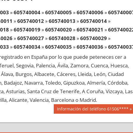
003
»
605740004
»
605740005
»
605740006
»
60574000
40011
»
605740012
»
605740013
»
605740014
»
018
»
605740019
»
605740020
»
605740021
»
60574002
40026
»
605740027
»
605740028
»
605740029
»
033
»
605740034
»
605740035
»
605740036
»
60574003
40041
»
605740042
»
605740043
»
605740044
»
egistrado en España por lo que puede peteneces cer a
048
»
605740049
»
605740050
»
605740051
»
60574005
, Teruel, Segovia, Palencia, Ávila, Zamora, Cuenca, Huesca,
40056
»
605740057
»
605740058
»
605740059
»
Álava, Burgos, Albacete, Cáceres, Lleida, León, Ciudad
063
»
605740064
»
605740065
»
605740066
»
60574006
aén, Badajoz, Navarra, Toledo, Gipuzkoa, Almería, Córdoba,
40071
»
605740072
»
605740073
»
605740074
»
, Asturias, Santa Cruz de Tenerife, A Coruña, Vizcaya, Las
078
»
605740079
»
605740080
»
605740081
»
60574008
lla, Alicante, Valencia, Barcelona o Madrid.
40086
»
605740087
»
605740088
»
605740089
»
Siguiente
Información del teléfono 61506****
093
»
605740094
»
605740095
»
605740096
»
60574009
entrada:
40101
»
605740102
»
605740103
»
605740104
»
108
»
605740109
»
605740110
»
605740111
»
60574011