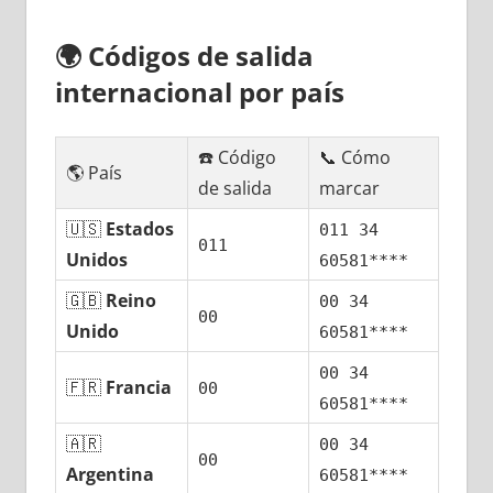
🌍
Códigos dе salida
internacional pοr país
☎️ Código
📞 Cómo
🌎 País
dе salida
marcar
🇺🇸
Estados
011 34
011
Unidos
60581****
🇬🇧
Reino
00 34
00
Unido
60581****
00 34
🇫🇷
Francia
00
60581****
🇦🇷
00 34
00
Argentina
60581****