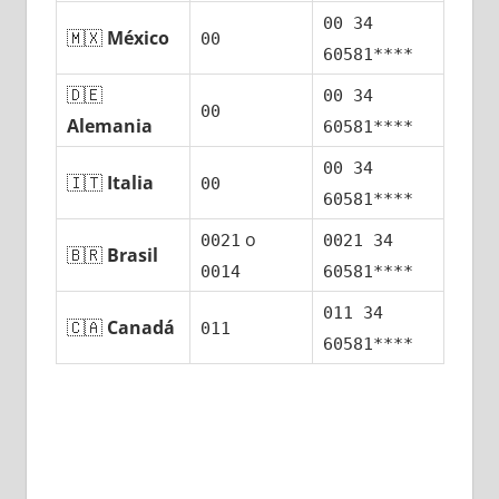
00 34
🇲🇽
México
00
60581****
🇩🇪
00 34
00
Alemania
60581****
00 34
🇮🇹
Italia
00
60581****
ο
0021
0021 34
🇧🇷
Brasil
0014
60581****
011 34
🇨🇦
Canadá
011
60581****