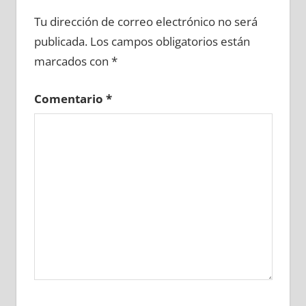
605810081
»
605810082
»
605810083
»
Tu dirección de correo electrónico no será
605810084
»
605810085
»
605810086
»
publicada.
Los campos obligatorios están
605810087
»
605810088
»
605810089
»
marcados con
*
605810090
»
605810091
»
605810092
»
605810093
»
605810094
»
605810095
»
Comentario
*
605810096
»
605810097
»
605810098
»
605810099
»
605810100
»
605810101
»
605810102
»
605810103
»
605810104
»
605810105
»
605810106
»
605810107
»
605810108
»
605810109
»
605810110
»
605810111
»
605810112
»
605810113
»
605810114
»
605810115
»
605810116
»
605810117
»
605810118
»
605810119
»
605810120
»
605810121
»
605810122
»
605810123
»
605810124
»
605810125
»
605810126
»
605810127
»
605810128
»