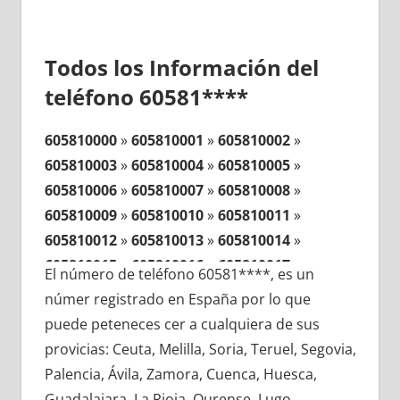
Todos los Información del
teléfono 60581****
605810000
»
605810001
»
605810002
»
605810003
»
605810004
»
605810005
»
605810006
»
605810007
»
605810008
»
605810009
»
605810010
»
605810011
»
605810012
»
605810013
»
605810014
»
605810015
»
605810016
»
605810017
»
El número de teléfono 60581****, es un
605810018
»
605810019
»
605810020
»
númer registrado en España por lo que
605810021
»
605810022
»
605810023
»
puede peteneces cer a cualquiera de sus
605810024
»
605810025
»
605810026
»
provicias: Ceuta, Melilla, Soria, Teruel, Segovia,
605810027
»
605810028
»
605810029
»
Palencia, Ávila, Zamora, Cuenca, Huesca,
605810030
»
605810031
»
605810032
»
Guadalajara, La Rioja, Ourense, Lugo,