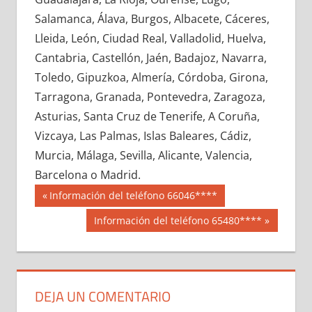
605810033
»
605810034
»
605810035
»
Salamanca, Álava, Burgos, Albacete, Cáceres,
605810036
»
605810037
»
605810038
»
Lleida, León, Ciudad Real, Valladolid, Huelva,
605810039
»
605810040
»
605810041
»
Cantabria, Castellón, Jaén, Badajoz, Navarra,
605810042
»
605810043
»
605810044
»
Toledo, Gipuzkoa, Almería, Córdoba, Girona,
605810045
»
605810046
»
605810047
»
Tarragona, Granada, Pontevedra, Zaragoza,
605810048
»
605810049
»
605810050
»
Asturias, Santa Cruz de Tenerife, A Coruña,
605810051
»
605810052
»
605810053
»
Vizcaya, Las Palmas, Islas Baleares, Cádiz,
605810054
»
605810055
»
605810056
»
Murcia, Málaga, Sevilla, Alicante, Valencia,
605810057
»
605810058
»
605810059
»
Barcelona o Madrid.
605810060
»
605810061
»
605810062
»
Navegación
60581
Entrada
Información del teléfono 66046****
605810063
»
605810064
»
605810065
»
anterior:
de
Siguiente
Información del teléfono 65480****
605810066
»
605810067
»
605810068
»
entrada:
entradas
605810069
»
605810070
»
605810071
»
605810072
»
605810073
»
605810074
»
605810075
»
605810076
»
605810077
»
DEJA UN COMENTARIO
605810078
»
605810079
»
605810080
»