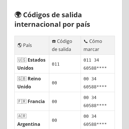
🌍
Códigos dе salida
internacional pοr país
☎️ Código
📞 Cómo
🌎 País
dе salida
marcar
🇺🇸
Estados
011 34
011
Unidos
60588****
🇬🇧
Reino
00 34
00
Unido
60588****
00 34
🇫🇷
Francia
00
60588****
🇦🇷
00 34
00
Argentina
60588****