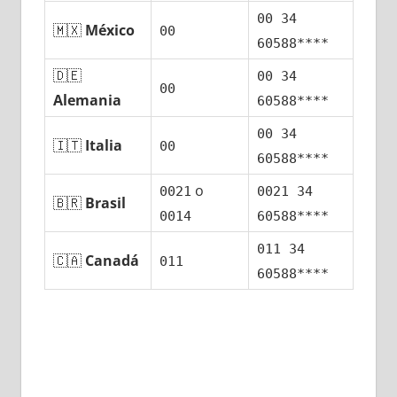
00 34
🇲🇽
México
00
60588****
🇩🇪
00 34
00
Alemania
60588****
00 34
🇮🇹
Italia
00
60588****
ο
0021
0021 34
🇧🇷
Brasil
0014
60588****
011 34
🇨🇦
Canadá
011
60588****