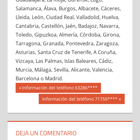
605880033
»
605880034
»
605880035
»
Salamanca, Álava, Burgos, Albacete, Cáceres,
605880036
»
605880037
»
605880038
»
Lleida, León, Ciudad Real, Valladolid, Huelva,
605880039
»
605880040
»
605880041
»
Cantabria, Castellón, Jaén, Badajoz, Navarra,
605880042
»
605880043
»
605880044
»
Toledo, Gipuzkoa, Almería, Córdoba, Girona,
605880045
»
605880046
»
605880047
»
Tarragona, Granada, Pontevedra, Zaragoza,
605880048
»
605880049
»
605880050
»
Asturias, Santa Cruz de Tenerife, A Coruña,
605880051
»
605880052
»
605880053
»
Vizcaya, Las Palmas, Islas Baleares, Cádiz,
605880054
»
605880055
»
605880056
»
Murcia, Málaga, Sevilla, Alicante, Valencia,
605880057
»
605880058
»
605880059
»
Barcelona o Madrid.
605880060
»
605880061
»
605880062
»
Navegación
60588
Entrada
Información del teléfono 63286****
605880063
»
605880064
»
605880065
»
anterior:
de
Siguiente
Información del teléfono 71759****
605880066
»
605880067
»
605880068
»
entrada:
entradas
605880069
»
605880070
»
605880071
»
605880072
»
605880073
»
605880074
»
605880075
»
605880076
»
605880077
»
DEJA UN COMENTARIO
605880078
»
605880079
»
605880080
»