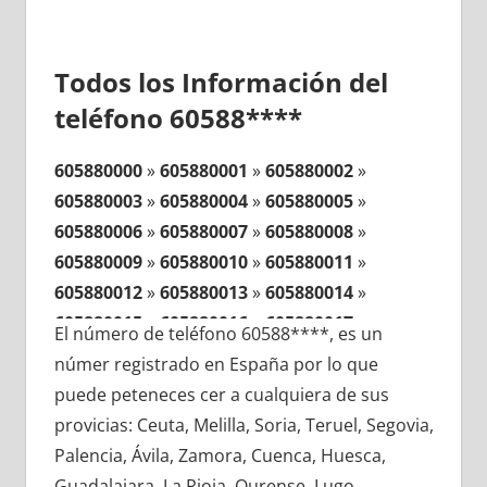
Todos los Información del
teléfono 60588****
605880000
»
605880001
»
605880002
»
605880003
»
605880004
»
605880005
»
605880006
»
605880007
»
605880008
»
605880009
»
605880010
»
605880011
»
605880012
»
605880013
»
605880014
»
605880015
»
605880016
»
605880017
»
El número de teléfono 60588****, es un
605880018
»
605880019
»
605880020
»
númer registrado en España por lo que
605880021
»
605880022
»
605880023
»
puede peteneces cer a cualquiera de sus
605880024
»
605880025
»
605880026
»
provicias: Ceuta, Melilla, Soria, Teruel, Segovia,
605880027
»
605880028
»
605880029
»
Palencia, Ávila, Zamora, Cuenca, Huesca,
605880030
»
605880031
»
605880032
»
Guadalajara, La Rioja, Ourense, Lugo,