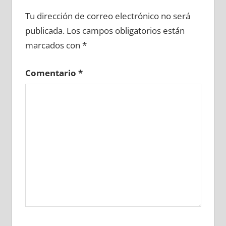
605880081
»
605880082
»
605880083
»
Tu dirección de correo electrónico no será
605880084
»
605880085
»
605880086
»
publicada.
Los campos obligatorios están
605880087
»
605880088
»
605880089
»
marcados con
*
605880090
»
605880091
»
605880092
»
605880093
»
605880094
»
605880095
»
Comentario
*
605880096
»
605880097
»
605880098
»
605880099
»
605880100
»
605880101
»
605880102
»
605880103
»
605880104
»
605880105
»
605880106
»
605880107
»
605880108
»
605880109
»
605880110
»
605880111
»
605880112
»
605880113
»
605880114
»
605880115
»
605880116
»
605880117
»
605880118
»
605880119
»
605880120
»
605880121
»
605880122
»
605880123
»
605880124
»
605880125
»
605880126
»
605880127
»
605880128
»