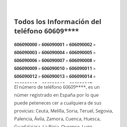
Todos los Información del
teléfono 60609****
606090000
»
606090001
»
606090002
»
606090003
»
606090004
»
606090005
»
606090006
»
606090007
»
606090008
»
606090009
»
606090010
»
606090011
»
606090012
»
606090013
»
606090014
»
606090015
»
606090016
»
606090017
»
El número de teléfono 60609****, es un
606090018
»
606090019
»
606090020
»
númer registrado en España por lo que
606090021
»
606090022
»
606090023
»
puede peteneces cer a cualquiera de sus
606090024
»
606090025
»
606090026
»
provicias: Ceuta, Melilla, Soria, Teruel, Segovia,
606090027
»
606090028
»
606090029
»
Palencia, Ávila, Zamora, Cuenca, Huesca,
606090030
»
606090031
»
606090032
»
Guadalajara, La Rioja, Ourense, Lugo,