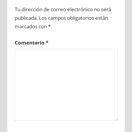
606090081
»
606090082
»
606090083
»
Tu dirección de correo electrónico no será
606090084
»
606090085
»
606090086
»
publicada.
Los campos obligatorios están
606090087
»
606090088
»
606090089
»
marcados con
*
606090090
»
606090091
»
606090092
»
606090093
»
606090094
»
606090095
»
Comentario
*
606090096
»
606090097
»
606090098
»
606090099
»
606090100
»
606090101
»
606090102
»
606090103
»
606090104
»
606090105
»
606090106
»
606090107
»
606090108
»
606090109
»
606090110
»
606090111
»
606090112
»
606090113
»
606090114
»
606090115
»
606090116
»
606090117
»
606090118
»
606090119
»
606090120
»
606090121
»
606090122
»
606090123
»
606090124
»
606090125
»
606090126
»
606090127
»
606090128
»