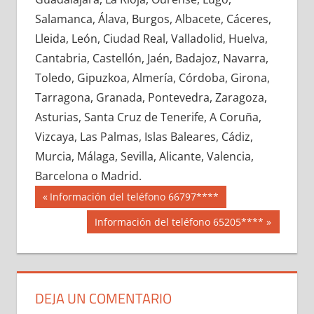
606090033
»
606090034
»
606090035
»
Salamanca, Álava, Burgos, Albacete, Cáceres,
606090036
»
606090037
»
606090038
»
Lleida, León, Ciudad Real, Valladolid, Huelva,
606090039
»
606090040
»
606090041
»
Cantabria, Castellón, Jaén, Badajoz, Navarra,
606090042
»
606090043
»
606090044
»
Toledo, Gipuzkoa, Almería, Córdoba, Girona,
606090045
»
606090046
»
606090047
»
Tarragona, Granada, Pontevedra, Zaragoza,
606090048
»
606090049
»
606090050
»
Asturias, Santa Cruz de Tenerife, A Coruña,
606090051
»
606090052
»
606090053
»
Vizcaya, Las Palmas, Islas Baleares, Cádiz,
606090054
»
606090055
»
606090056
»
Murcia, Málaga, Sevilla, Alicante, Valencia,
606090057
»
606090058
»
606090059
»
Barcelona o Madrid.
606090060
»
606090061
»
606090062
»
Navegación
60609
Entrada
Información del teléfono 66797****
606090063
»
606090064
»
606090065
»
anterior:
de
Siguiente
Información del teléfono 65205****
606090066
»
606090067
»
606090068
»
entrada:
entradas
606090069
»
606090070
»
606090071
»
606090072
»
606090073
»
606090074
»
606090075
»
606090076
»
606090077
»
DEJA UN COMENTARIO
606090078
»
606090079
»
606090080
»