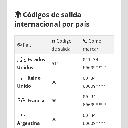
🌍
Códigos dе salida
internacional pοr país
☎️ Código
📞 Cómo
🌎 País
dе salida
marcar
🇺🇸
Estados
011 34
011
Unidos
60609****
🇬🇧
Reino
00 34
00
Unido
60609****
00 34
🇫🇷
Francia
00
60609****
🇦🇷
00 34
00
Argentina
60609****