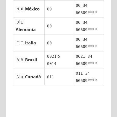
00 34
🇲🇽
México
00
60609****
🇩🇪
00 34
00
Alemania
60609****
00 34
🇮🇹
Italia
00
60609****
ο
0021
0021 34
🇧🇷
Brasil
0014
60609****
011 34
🇨🇦
Canadá
011
60609****