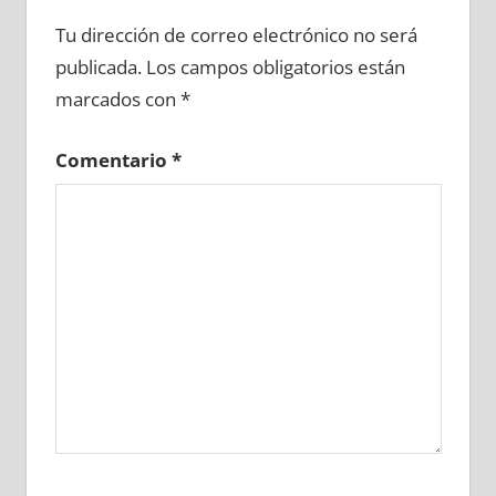
606120081
»
606120082
»
606120083
»
Tu dirección de correo electrónico no será
606120084
»
606120085
»
606120086
»
publicada.
Los campos obligatorios están
606120087
»
606120088
»
606120089
»
marcados con
*
606120090
»
606120091
»
606120092
»
606120093
»
606120094
»
606120095
»
Comentario
*
606120096
»
606120097
»
606120098
»
606120099
»
606120100
»
606120101
»
606120102
»
606120103
»
606120104
»
606120105
»
606120106
»
606120107
»
606120108
»
606120109
»
606120110
»
606120111
»
606120112
»
606120113
»
606120114
»
606120115
»
606120116
»
606120117
»
606120118
»
606120119
»
606120120
»
606120121
»
606120122
»
606120123
»
606120124
»
606120125
»
606120126
»
606120127
»
606120128
»