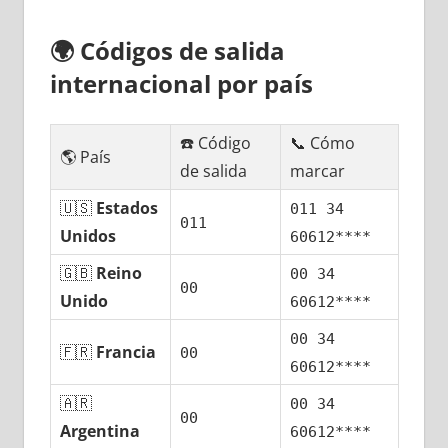
🌍
Códigos dе salida
internacional pοr país
☎️ Código
📞 Cómo
🌎 País
dе salida
marcar
🇺🇸
Estados
011 34
011
Unidos
60612****
🇬🇧
Reino
00 34
00
Unido
60612****
00 34
🇫🇷
Francia
00
60612****
🇦🇷
00 34
00
Argentina
60612****