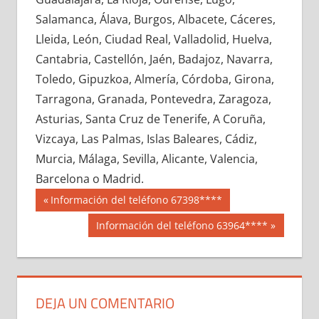
606120033
»
606120034
»
606120035
»
Salamanca, Álava, Burgos, Albacete, Cáceres,
606120036
»
606120037
»
606120038
»
Lleida, León, Ciudad Real, Valladolid, Huelva,
606120039
»
606120040
»
606120041
»
Cantabria, Castellón, Jaén, Badajoz, Navarra,
606120042
»
606120043
»
606120044
»
Toledo, Gipuzkoa, Almería, Córdoba, Girona,
606120045
»
606120046
»
606120047
»
Tarragona, Granada, Pontevedra, Zaragoza,
606120048
»
606120049
»
606120050
»
Asturias, Santa Cruz de Tenerife, A Coruña,
606120051
»
606120052
»
606120053
»
Vizcaya, Las Palmas, Islas Baleares, Cádiz,
606120054
»
606120055
»
606120056
»
Murcia, Málaga, Sevilla, Alicante, Valencia,
606120057
»
606120058
»
606120059
»
Barcelona o Madrid.
606120060
»
606120061
»
606120062
»
Navegación
60612
Entrada
Información del teléfono 67398****
606120063
»
606120064
»
606120065
»
anterior:
de
Siguiente
Información del teléfono 63964****
606120066
»
606120067
»
606120068
»
entrada:
entradas
606120069
»
606120070
»
606120071
»
606120072
»
606120073
»
606120074
»
606120075
»
606120076
»
606120077
»
DEJA UN COMENTARIO
606120078
»
606120079
»
606120080
»