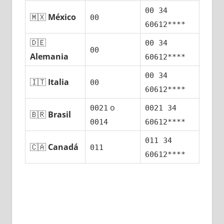
00 34
🇲🇽
México
00
60612****
🇩🇪
00 34
00
Alemania
60612****
00 34
🇮🇹
Italia
00
60612****
ο
0021
0021 34
🇧🇷
Brasil
0014
60612****
011 34
🇨🇦
Canadá
011
60612****