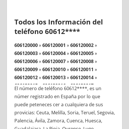
Todos los Información del
teléfono 60612****
606120000
»
606120001
»
606120002
»
606120003
»
606120004
»
606120005
»
606120006
»
606120007
»
606120008
»
606120009
»
606120010
»
606120011
»
606120012
»
606120013
»
606120014
»
606120015
»
606120016
»
606120017
»
El número de teléfono 60612****, es un
606120018
»
606120019
»
606120020
»
númer registrado en España por lo que
606120021
»
606120022
»
606120023
»
puede peteneces cer a cualquiera de sus
606120024
»
606120025
»
606120026
»
provicias: Ceuta, Melilla, Soria, Teruel, Segovia,
606120027
»
606120028
»
606120029
»
Palencia, Ávila, Zamora, Cuenca, Huesca,
606120030
»
606120031
»
606120032
»
Guadalajara, La Rioja, Ourense, Lugo,