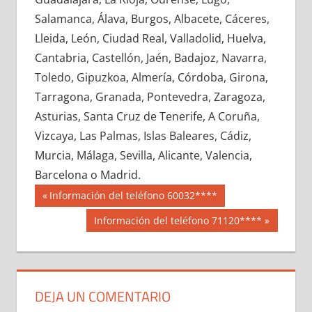
606220033
»
606220034
»
606220035
»
Salamanca, Álava, Burgos, Albacete, Cáceres,
606220036
»
606220037
»
606220038
»
Lleida, León, Ciudad Real, Valladolid, Huelva,
606220039
»
606220040
»
606220041
»
Cantabria, Castellón, Jaén, Badajoz, Navarra,
606220042
»
606220043
»
606220044
»
Toledo, Gipuzkoa, Almería, Córdoba, Girona,
606220045
»
606220046
»
606220047
»
Tarragona, Granada, Pontevedra, Zaragoza,
606220048
»
606220049
»
606220050
»
Asturias, Santa Cruz de Tenerife, A Coruña,
606220051
»
606220052
»
606220053
»
Vizcaya, Las Palmas, Islas Baleares, Cádiz,
606220054
»
606220055
»
606220056
»
Murcia, Málaga, Sevilla, Alicante, Valencia,
606220057
»
606220058
»
606220059
»
Barcelona o Madrid.
606220060
»
606220061
»
606220062
»
Navegación
60622
Entrada
Información del teléfono 60032****
606220063
»
606220064
»
606220065
»
anterior:
de
Siguiente
Información del teléfono 71120****
606220066
»
606220067
»
606220068
»
entrada:
entradas
606220069
»
606220070
»
606220071
»
606220072
»
606220073
»
606220074
»
606220075
»
606220076
»
606220077
»
DEJA UN COMENTARIO
606220078
»
606220079
»
606220080
»