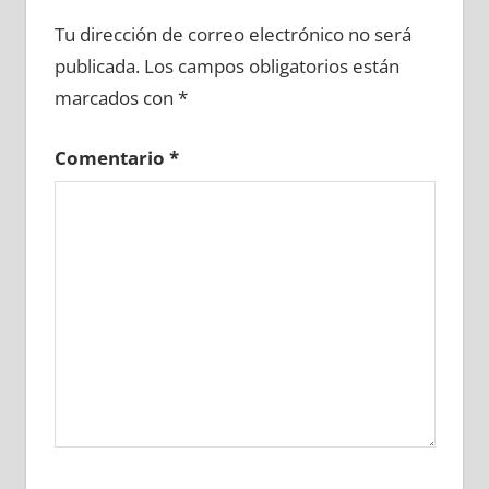
606220081
»
606220082
»
606220083
»
Tu dirección de correo electrónico no será
606220084
»
606220085
»
606220086
»
publicada.
Los campos obligatorios están
606220087
»
606220088
»
606220089
»
marcados con
*
606220090
»
606220091
»
606220092
»
606220093
»
606220094
»
606220095
»
Comentario
*
606220096
»
606220097
»
606220098
»
606220099
»
606220100
»
606220101
»
606220102
»
606220103
»
606220104
»
606220105
»
606220106
»
606220107
»
606220108
»
606220109
»
606220110
»
606220111
»
606220112
»
606220113
»
606220114
»
606220115
»
606220116
»
606220117
»
606220118
»
606220119
»
606220120
»
606220121
»
606220122
»
606220123
»
606220124
»
606220125
»
606220126
»
606220127
»
606220128
»