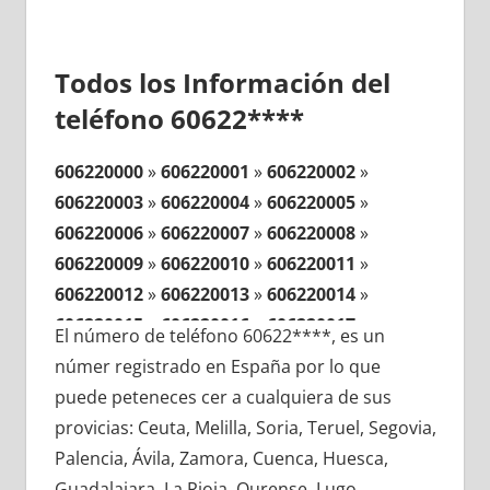
Todos los Información del
teléfono 60622****
606220000
»
606220001
»
606220002
»
606220003
»
606220004
»
606220005
»
606220006
»
606220007
»
606220008
»
606220009
»
606220010
»
606220011
»
606220012
»
606220013
»
606220014
»
606220015
»
606220016
»
606220017
»
El número de teléfono 60622****, es un
606220018
»
606220019
»
606220020
»
númer registrado en España por lo que
606220021
»
606220022
»
606220023
»
puede peteneces cer a cualquiera de sus
606220024
»
606220025
»
606220026
»
provicias: Ceuta, Melilla, Soria, Teruel, Segovia,
606220027
»
606220028
»
606220029
»
Palencia, Ávila, Zamora, Cuenca, Huesca,
606220030
»
606220031
»
606220032
»
Guadalajara, La Rioja, Ourense, Lugo,