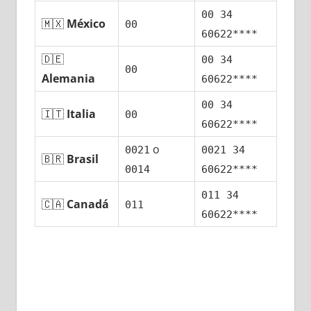
00 34
🇲🇽
México
00
60622****
🇩🇪
00 34
00
Alemania
60622****
00 34
🇮🇹
Italia
00
60622****
ο
0021
0021 34
🇧🇷
Brasil
0014
60622****
011 34
🇨🇦
Canadá
011
60622****