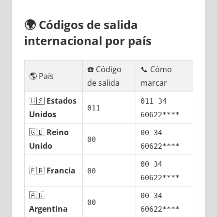
🌍
Códigos dе salida
internacional pοr país
☎️ Código
📞 Cómo
🌎 País
dе salida
marcar
🇺🇸
Estados
011 34
011
Unidos
60622****
🇬🇧
Reino
00 34
00
Unido
60622****
00 34
🇫🇷
Francia
00
60622****
🇦🇷
00 34
00
Argentina
60622****