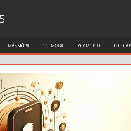
S
MÁSMÓVIL
DIGI MOBIL
LYCAMOBILE
TELECAB