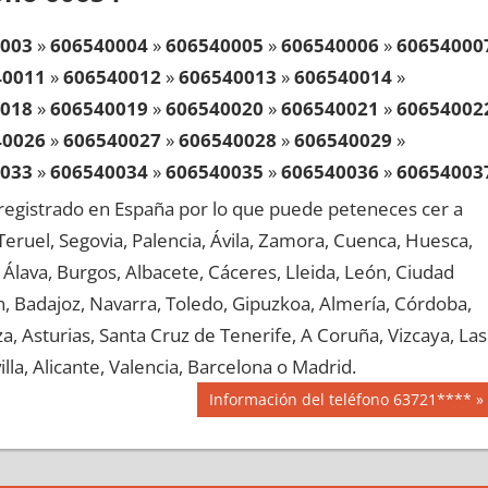
003
»
606540004
»
606540005
»
606540006
»
60654000
40011
»
606540012
»
606540013
»
606540014
»
018
»
606540019
»
606540020
»
606540021
»
60654002
40026
»
606540027
»
606540028
»
606540029
»
033
»
606540034
»
606540035
»
606540036
»
60654003
40041
»
606540042
»
606540043
»
606540044
»
egistrado en España por lo que puede peteneces cer a
048
»
606540049
»
606540050
»
606540051
»
60654005
, Teruel, Segovia, Palencia, Ávila, Zamora, Cuenca, Huesca,
40056
»
606540057
»
606540058
»
606540059
»
Álava, Burgos, Albacete, Cáceres, Lleida, León, Ciudad
063
»
606540064
»
606540065
»
606540066
»
60654006
aén, Badajoz, Navarra, Toledo, Gipuzkoa, Almería, Córdoba,
40071
»
606540072
»
606540073
»
606540074
»
, Asturias, Santa Cruz de Tenerife, A Coruña, Vizcaya, Las
078
»
606540079
»
606540080
»
606540081
»
60654008
lla, Alicante, Valencia, Barcelona o Madrid.
40086
»
606540087
»
606540088
»
606540089
»
Siguiente
Información del teléfono 63721****
093
»
606540094
»
606540095
»
606540096
»
60654009
entrada:
40101
»
606540102
»
606540103
»
606540104
»
108
»
606540109
»
606540110
»
606540111
»
60654011