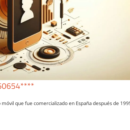
60654****
o móvil quе fue comercializado en España después dе 199