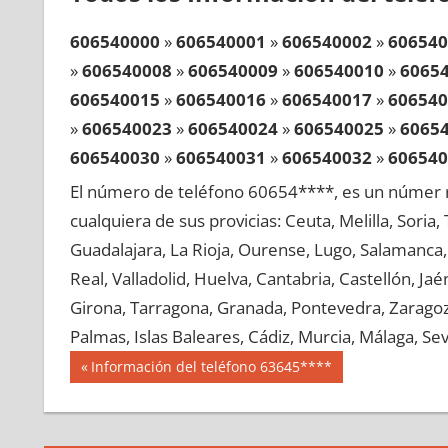
606540000
»
606540001
»
606540002
»
606540
»
606540008
»
606540009
»
606540010
»
6065
606540015
»
606540016
»
606540017
»
606540
»
606540023
»
606540024
»
606540025
»
6065
606540030
»
606540031
»
606540032
»
606540
»
606540038
»
606540039
»
606540040
»
6065
El número de teléfono 60654****, es un númer r
606540045
»
606540046
»
606540047
»
606540
cualquiera de sus provicias: Ceuta, Melilla, Soria
»
606540053
»
606540054
»
606540055
»
6065
Guadalajara, La Rioja, Ourense, Lugo, Salamanca, 
606540060
»
606540061
»
606540062
»
606540
Real, Valladolid, Huelva, Cantabria, Castellón, J
»
606540068
»
606540069
»
606540070
»
6065
Girona, Tarragona, Granada, Pontevedra, Zaragoza
606540075
»
606540076
»
606540077
»
606540
Palmas, Islas Baleares, Cádiz, Murcia, Málaga, Sevi
»
606540083
»
606540084
»
606540085
»
6065
Navegación
60654
Entrada
Información del teléfono 63645****
606540090
»
606540091
»
606540092
»
606540
anterior:
de
»
606540098
»
606540099
»
606540100
»
6065
entradas
606540105
»
606540106
»
606540107
»
606540