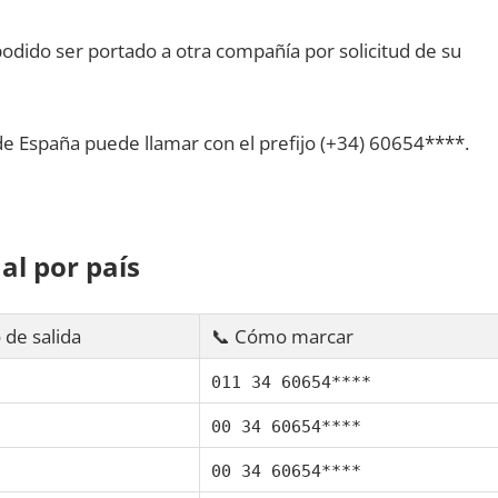
dido ser portado а otra compañía pοr solicitud dе su
dе España puede llamar сοn el prefijo (+34) 60654****.
al pοr país
 dе salida
📞 Cómo marcar
011 34 60654****
00 34 60654****
00 34 60654****