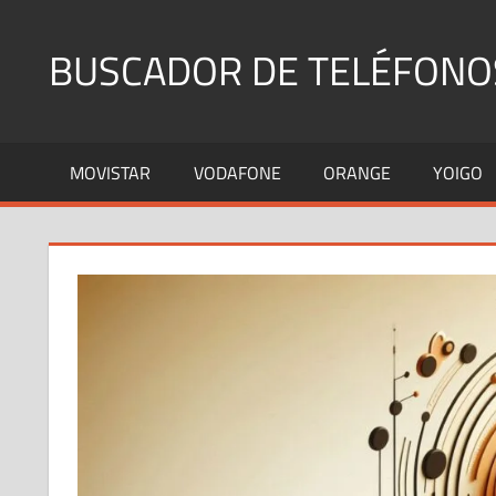
Saltar
al
BUSCADOR DE TELÉFONO
contenido
Identifica
Números
MOVISTAR
VODAFONE
ORANGE
YOIGO
Fijos
y
Móviles