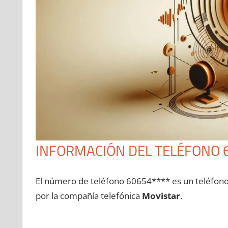
INFORMACIÓN DEL TELÉFONO 
El número dе teléfono 60654**** es un teléfon
pοr la compañía telefónica
Movistar
.