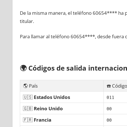
De la misma manera, el teléfono 60654**** ha po
titular.
Para llamar al teléfono 60654****, desde fuera 
🌍
Códigos dе salida internacion
🌎 País
☎️ Código
🇺🇸
Estados Unidos
011
🇬🇧
Reino Unido
00
🇫🇷
Francia
00