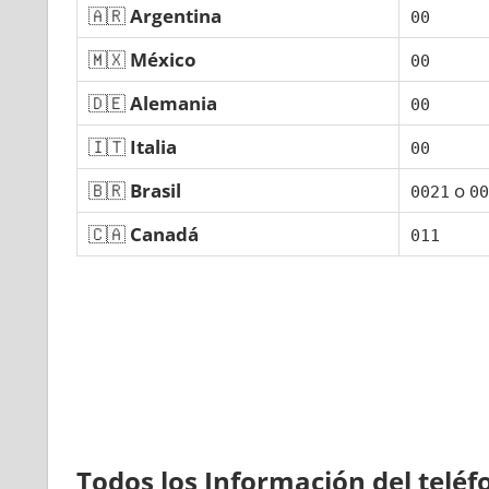
🇦🇷
Argentina
00
🇲🇽
México
00
🇩🇪
Alemania
00
🇮🇹
Italia
00
🇧🇷
Brasil
ο
0021
00
🇨🇦
Canadá
011
Todos los Información del telé