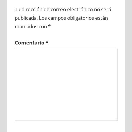
606920081
»
606920082
»
606920083
»
Tu dirección de correo electrónico no será
606920084
»
606920085
»
606920086
»
publicada.
Los campos obligatorios están
606920087
»
606920088
»
606920089
»
marcados con
*
606920090
»
606920091
»
606920092
»
606920093
»
606920094
»
606920095
»
Comentario
*
606920096
»
606920097
»
606920098
»
606920099
»
606920100
»
606920101
»
606920102
»
606920103
»
606920104
»
606920105
»
606920106
»
606920107
»
606920108
»
606920109
»
606920110
»
606920111
»
606920112
»
606920113
»
606920114
»
606920115
»
606920116
»
606920117
»
606920118
»
606920119
»
606920120
»
606920121
»
606920122
»
606920123
»
606920124
»
606920125
»
606920126
»
606920127
»
606920128
»