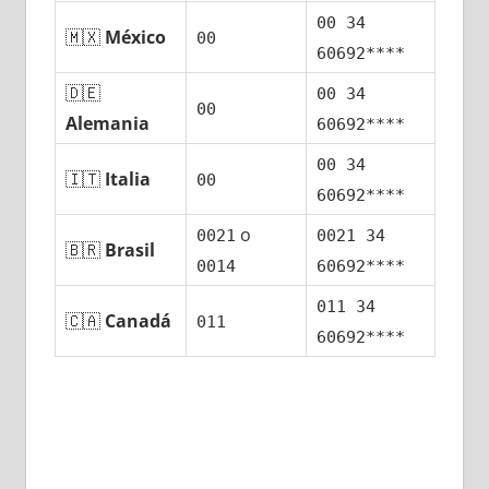
00 34
🇲🇽
México
00
60692****
🇩🇪
00 34
00
Alemania
60692****
00 34
🇮🇹
Italia
00
60692****
ο
0021
0021 34
🇧🇷
Brasil
0014
60692****
011 34
🇨🇦
Canadá
011
60692****