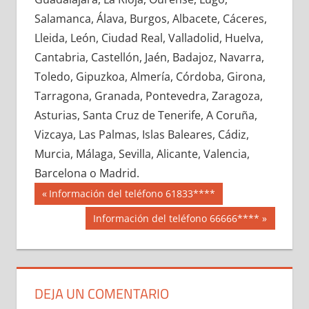
606920033
»
606920034
»
606920035
»
Salamanca, Álava, Burgos, Albacete, Cáceres,
606920036
»
606920037
»
606920038
»
Lleida, León, Ciudad Real, Valladolid, Huelva,
606920039
»
606920040
»
606920041
»
Cantabria, Castellón, Jaén, Badajoz, Navarra,
606920042
»
606920043
»
606920044
»
Toledo, Gipuzkoa, Almería, Córdoba, Girona,
606920045
»
606920046
»
606920047
»
Tarragona, Granada, Pontevedra, Zaragoza,
606920048
»
606920049
»
606920050
»
Asturias, Santa Cruz de Tenerife, A Coruña,
606920051
»
606920052
»
606920053
»
Vizcaya, Las Palmas, Islas Baleares, Cádiz,
606920054
»
606920055
»
606920056
»
Murcia, Málaga, Sevilla, Alicante, Valencia,
606920057
»
606920058
»
606920059
»
Barcelona o Madrid.
606920060
»
606920061
»
606920062
»
Navegación
60692
Entrada
Información del teléfono 61833****
606920063
»
606920064
»
606920065
»
anterior:
de
Siguiente
Información del teléfono 66666****
606920066
»
606920067
»
606920068
»
entrada:
entradas
606920069
»
606920070
»
606920071
»
606920072
»
606920073
»
606920074
»
606920075
»
606920076
»
606920077
»
DEJA UN COMENTARIO
606920078
»
606920079
»
606920080
»