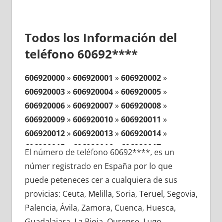
Todos los Información del
teléfono 60692****
606920000
»
606920001
»
606920002
»
606920003
»
606920004
»
606920005
»
606920006
»
606920007
»
606920008
»
606920009
»
606920010
»
606920011
»
606920012
»
606920013
»
606920014
»
606920015
»
606920016
»
606920017
»
El número de teléfono 60692****, es un
606920018
»
606920019
»
606920020
»
númer registrado en España por lo que
606920021
»
606920022
»
606920023
»
puede peteneces cer a cualquiera de sus
606920024
»
606920025
»
606920026
»
provicias: Ceuta, Melilla, Soria, Teruel, Segovia,
606920027
»
606920028
»
606920029
»
Palencia, Ávila, Zamora, Cuenca, Huesca,
606920030
»
606920031
»
606920032
»
Guadalajara, La Rioja, Ourense, Lugo,