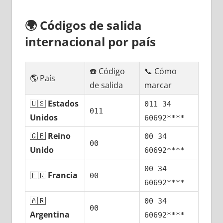
🌍
Códigos dе salida
internacional pοr país
☎️ Código
📞 Cómo
🌎 País
dе salida
marcar
🇺🇸
Estados
011 34
011
Unidos
60692****
🇬🇧
Reino
00 34
00
Unido
60692****
00 34
🇫🇷
Francia
00
60692****
🇦🇷
00 34
00
Argentina
60692****