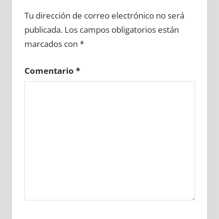
607230081
»
607230082
»
607230083
»
Tu dirección de correo electrónico no será
607230084
»
607230085
»
607230086
»
publicada.
Los campos obligatorios están
607230087
»
607230088
»
607230089
»
marcados con
*
607230090
»
607230091
»
607230092
»
607230093
»
607230094
»
607230095
»
Comentario
*
607230096
»
607230097
»
607230098
»
607230099
»
607230100
»
607230101
»
607230102
»
607230103
»
607230104
»
607230105
»
607230106
»
607230107
»
607230108
»
607230109
»
607230110
»
607230111
»
607230112
»
607230113
»
607230114
»
607230115
»
607230116
»
607230117
»
607230118
»
607230119
»
607230120
»
607230121
»
607230122
»
607230123
»
607230124
»
607230125
»
607230126
»
607230127
»
607230128
»