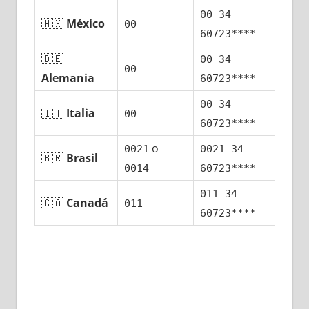
00 34
🇲🇽
México
00
60723****
🇩🇪
00 34
00
Alemania
60723****
00 34
🇮🇹
Italia
00
60723****
ο
0021
0021 34
🇧🇷
Brasil
0014
60723****
011 34
🇨🇦
Canadá
011
60723****