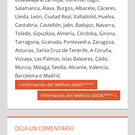
607230033
»
607230034
»
607230035
»
Salamanca, Álava, Burgos, Albacete, Cáceres,
607230036
»
607230037
»
607230038
»
Lleida, León, Ciudad Real, Valladolid, Huelva,
607230039
»
607230040
»
607230041
»
Cantabria, Castellón, Jaén, Badajoz, Navarra,
607230042
»
607230043
»
607230044
»
Toledo, Gipuzkoa, Almería, Córdoba, Girona,
607230045
»
607230046
»
607230047
»
Tarragona, Granada, Pontevedra, Zaragoza,
607230048
»
607230049
»
607230050
»
Asturias, Santa Cruz de Tenerife, A Coruña,
607230051
»
607230052
»
607230053
»
Vizcaya, Las Palmas, Islas Baleares, Cádiz,
607230054
»
607230055
»
607230056
»
Murcia, Málaga, Sevilla, Alicante, Valencia,
607230057
»
607230058
»
607230059
»
Barcelona o Madrid.
607230060
»
607230061
»
607230062
»
Navegación
60723
Entrada
Información del teléfono 66601****
607230063
»
607230064
»
607230065
»
anterior:
de
Siguiente
Información del teléfono 60026****
607230066
»
607230067
»
607230068
»
entrada:
entradas
607230069
»
607230070
»
607230071
»
607230072
»
607230073
»
607230074
»
607230075
»
607230076
»
607230077
»
DEJA UN COMENTARIO
607230078
»
607230079
»
607230080
»