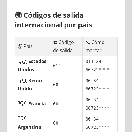
🌍
Códigos dе salida
internacional pοr país
☎️ Código
📞 Cómo
🌎 País
dе salida
marcar
🇺🇸
Estados
011 34
011
Unidos
60723****
🇬🇧
Reino
00 34
00
Unido
60723****
00 34
🇫🇷
Francia
00
60723****
🇦🇷
00 34
00
Argentina
60723****