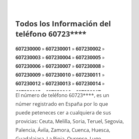
Todos los Información del
teléfono 60723****
607230000
»
607230001
»
607230002
»
607230003
»
607230004
»
607230005
»
607230006
»
607230007
»
607230008
»
607230009
»
607230010
»
607230011
»
607230012
»
607230013
»
607230014
»
607230015
»
607230016
»
607230017
»
El número de teléfono 60723****, es un
607230018
»
607230019
»
607230020
»
númer registrado en España por lo que
607230021
»
607230022
»
607230023
»
puede peteneces cer a cualquiera de sus
607230024
»
607230025
»
607230026
»
provicias: Ceuta, Melilla, Soria, Teruel, Segovia,
607230027
»
607230028
»
607230029
»
Palencia, Ávila, Zamora, Cuenca, Huesca,
607230030
»
607230031
»
607230032
»
Guadalajara, La Rioja, Ourense, Lugo,