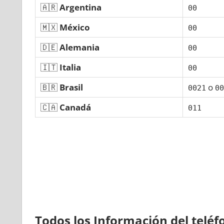
🇦🇷
Argentina
00
🇲🇽
México
00
🇩🇪
Alemania
00
🇮🇹
Italia
00
🇧🇷
Brasil
ο
0021
00
🇨🇦
Canadá
011
Todos los Información del telé