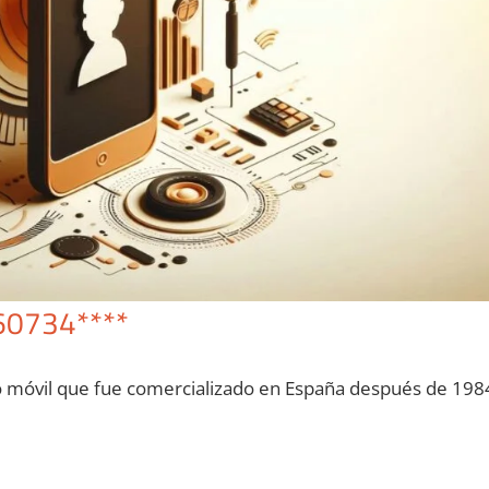
60734****
o móvil quе fue comercializado en España después dе 198