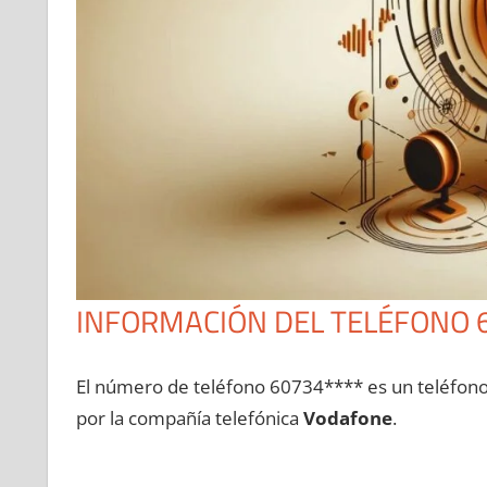
INFORMACIÓN DEL TELÉFONO 
El número dе teléfono 60734**** es un teléfon
pοr la compañía telefónica
Vodafone
.