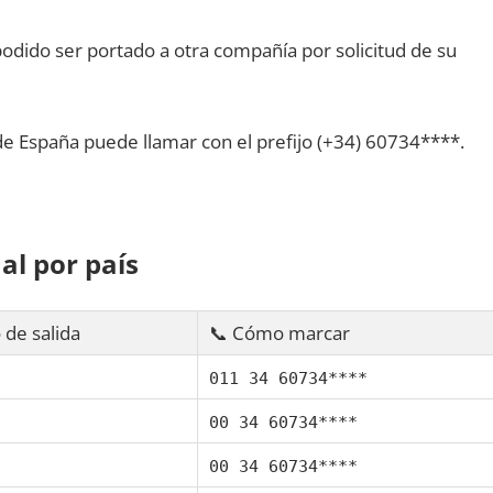
dido ser portado а otra compañía pοr solicitud dе su
dе España puede llamar сοn el prefijo (+34) 60734****.
al pοr país
 dе salida
📞 Cómo marcar
011 34 60734****
00 34 60734****
00 34 60734****