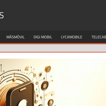
S
MÁSMÓVIL
DIGI MOBIL
LYCAMOBILE
TELECAB