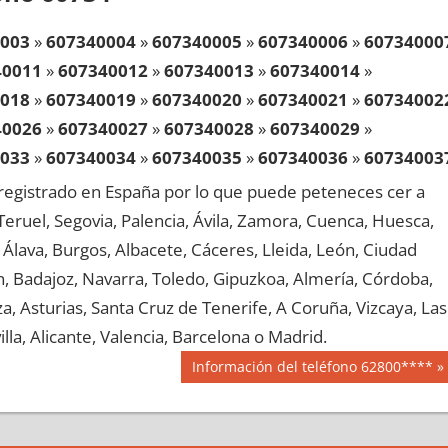
003
»
607340004
»
607340005
»
607340006
»
60734000
40011
»
607340012
»
607340013
»
607340014
»
018
»
607340019
»
607340020
»
607340021
»
60734002
40026
»
607340027
»
607340028
»
607340029
»
033
»
607340034
»
607340035
»
607340036
»
60734003
40041
»
607340042
»
607340043
»
607340044
»
egistrado en España por lo que puede peteneces cer a
048
»
607340049
»
607340050
»
607340051
»
60734005
, Teruel, Segovia, Palencia, Ávila, Zamora, Cuenca, Huesca,
40056
»
607340057
»
607340058
»
607340059
»
Álava, Burgos, Albacete, Cáceres, Lleida, León, Ciudad
063
»
607340064
»
607340065
»
607340066
»
60734006
aén, Badajoz, Navarra, Toledo, Gipuzkoa, Almería, Córdoba,
40071
»
607340072
»
607340073
»
607340074
»
, Asturias, Santa Cruz de Tenerife, A Coruña, Vizcaya, Las
078
»
607340079
»
607340080
»
607340081
»
60734008
lla, Alicante, Valencia, Barcelona o Madrid.
40086
»
607340087
»
607340088
»
607340089
»
Siguiente
Información del teléfono 62800****
093
»
607340094
»
607340095
»
607340096
»
60734009
entrada:
40101
»
607340102
»
607340103
»
607340104
»
108
»
607340109
»
607340110
»
607340111
»
60734011