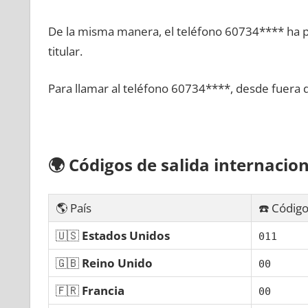
De la misma manera, el teléfono 60734**** ha po
titular.
Para llamar al teléfono 60734****, desde fuera 
🌍
Códigos dе salida internacion
🌎 País
☎️ Código
🇺🇸
Estados Unidos
011
🇬🇧
Reino Unido
00
🇫🇷
Francia
00