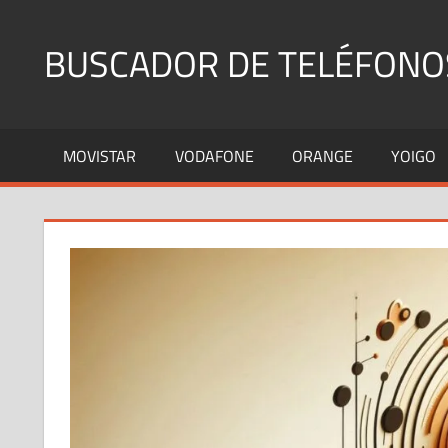
Saltar
al
BUSCADOR DE TELÉFONO
contenido
Identifica
Números
MOVISTAR
VODAFONE
ORANGE
YOIGO
Fijos
y
Móviles