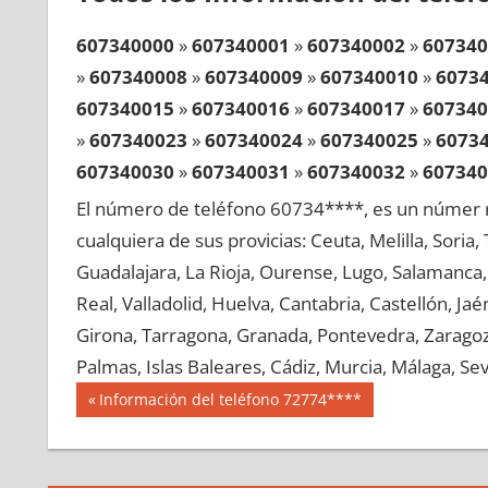
607340000
»
607340001
»
607340002
»
607340
»
607340008
»
607340009
»
607340010
»
6073
607340015
»
607340016
»
607340017
»
607340
»
607340023
»
607340024
»
607340025
»
6073
607340030
»
607340031
»
607340032
»
607340
»
607340038
»
607340039
»
607340040
»
6073
El número de teléfono 60734****, es un númer r
607340045
»
607340046
»
607340047
»
607340
cualquiera de sus provicias: Ceuta, Melilla, Soria
»
607340053
»
607340054
»
607340055
»
6073
Guadalajara, La Rioja, Ourense, Lugo, Salamanca, 
607340060
»
607340061
»
607340062
»
607340
Real, Valladolid, Huelva, Cantabria, Castellón, J
»
607340068
»
607340069
»
607340070
»
6073
Girona, Tarragona, Granada, Pontevedra, Zaragoza
607340075
»
607340076
»
607340077
»
607340
Palmas, Islas Baleares, Cádiz, Murcia, Málaga, Sevi
»
607340083
»
607340084
»
607340085
»
6073
Navegación
60734
Entrada
Información del teléfono 72774****
607340090
»
607340091
»
607340092
»
607340
anterior:
de
»
607340098
»
607340099
»
607340100
»
6073
entradas
607340105
»
607340106
»
607340107
»
607340