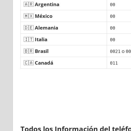
🇦🇷
Argentina
00
🇲🇽
México
00
🇩🇪
Alemania
00
🇮🇹
Italia
00
🇧🇷
Brasil
ο
0021
00
🇨🇦
Canadá
011
Todos los Información del telé