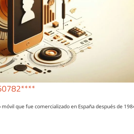
60782****
o móvil quе fue comercializado en España después dе 198