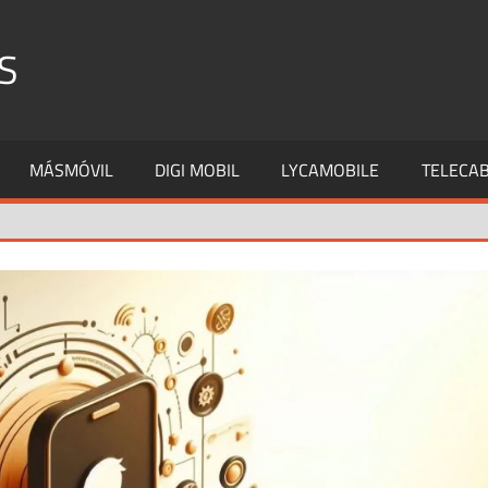
S
MÁSMÓVIL
DIGI MOBIL
LYCAMOBILE
TELECAB