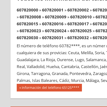
607820000
»
607820001
»
607820002
»
607820
»
607820008
»
607820009
»
607820010
»
6078
607820015
»
607820016
»
607820017
»
607820
»
607820023
»
607820024
»
607820025
»
6078
607820030
»
607820031
»
607820032
»
607820
»
607820038
»
607820039
»
607820040
»
6078
El número de teléfono 60782****, es un númer r
607820045
»
607820046
»
607820047
»
607820
cualquiera de sus provicias: Ceuta, Melilla, Soria
»
607820053
»
607820054
»
607820055
»
6078
Guadalajara, La Rioja, Ourense, Lugo, Salamanca, 
607820060
»
607820061
»
607820062
»
607820
Real, Valladolid, Huelva, Cantabria, Castellón, J
»
607820068
»
607820069
»
607820070
»
6078
Girona, Tarragona, Granada, Pontevedra, Zaragoza
607820075
»
607820076
»
607820077
»
607820
Palmas, Islas Baleares, Cádiz, Murcia, Málaga, Sevi
»
607820083
»
607820084
»
607820085
»
6078
Navegación
60782
Entrada
Información del teléfono 65125****
607820090
»
607820091
»
607820092
»
607820
anterior:
de
»
607820098
»
607820099
»
607820100
»
6078
entradas
607820105
»
607820106
»
607820107
»
607820