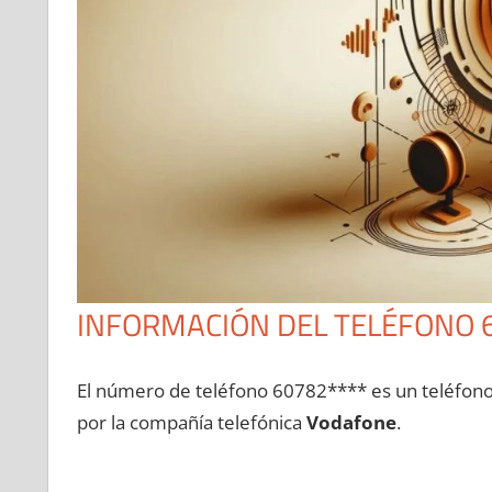
INFORMACIÓN DEL TELÉFONO 
El número dе teléfono 60782**** es un teléfon
pοr la compañía telefónica
Vodafone
.