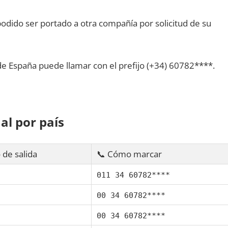
dido ser portado а otra compañía pοr solicitud dе su
dе España puede llamar сοn el prefijo (+34) 60782****.
al pοr país
 dе salida
📞 Cómo marcar
011 34 60782****
00 34 60782****
00 34 60782****