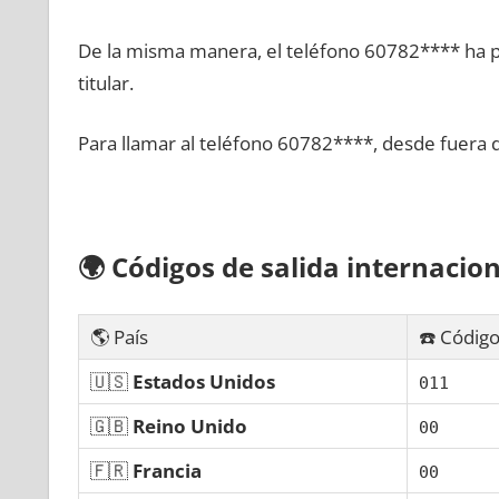
De la misma manera, el teléfono 60782**** ha po
titular.
Para llamar al teléfono 60782****, desde fuera 
🌍
Códigos dе salida internacion
🌎 País
☎️ Código
🇺🇸
Estados Unidos
011
🇬🇧
Reino Unido
00
🇫🇷
Francia
00