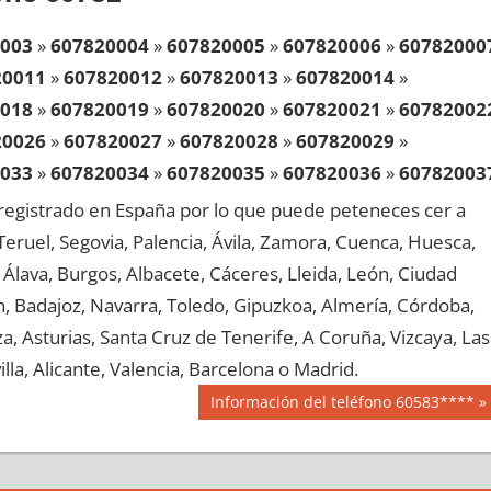
003
»
607820004
»
607820005
»
607820006
»
60782000
20011
»
607820012
»
607820013
»
607820014
»
018
»
607820019
»
607820020
»
607820021
»
60782002
20026
»
607820027
»
607820028
»
607820029
»
033
»
607820034
»
607820035
»
607820036
»
60782003
20041
»
607820042
»
607820043
»
607820044
»
egistrado en España por lo que puede peteneces cer a
048
»
607820049
»
607820050
»
607820051
»
60782005
, Teruel, Segovia, Palencia, Ávila, Zamora, Cuenca, Huesca,
20056
»
607820057
»
607820058
»
607820059
»
Álava, Burgos, Albacete, Cáceres, Lleida, León, Ciudad
063
»
607820064
»
607820065
»
607820066
»
60782006
aén, Badajoz, Navarra, Toledo, Gipuzkoa, Almería, Córdoba,
20071
»
607820072
»
607820073
»
607820074
»
, Asturias, Santa Cruz de Tenerife, A Coruña, Vizcaya, Las
078
»
607820079
»
607820080
»
607820081
»
60782008
lla, Alicante, Valencia, Barcelona o Madrid.
20086
»
607820087
»
607820088
»
607820089
»
Siguiente
Información del teléfono 60583****
093
»
607820094
»
607820095
»
607820096
»
60782009
entrada:
20101
»
607820102
»
607820103
»
607820104
»
108
»
607820109
»
607820110
»
607820111
»
60782011