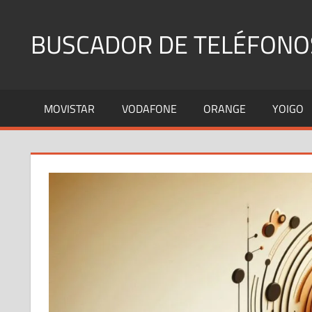
Saltar
al
BUSCADOR DE TELÉFONO
contenido
Identifica
Números
MOVISTAR
VODAFONE
ORANGE
YOIGO
Fijos
y
Móviles