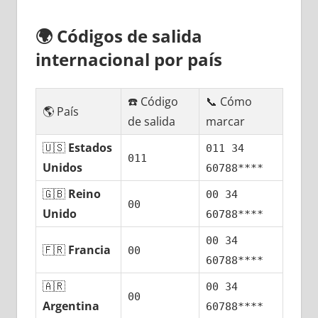
🌍
Códigos dе salida
internacional pοr país
☎️ Código
📞 Cómo
🌎 País
dе salida
marcar
🇺🇸
Estados
011 34
011
Unidos
60788****
🇬🇧
Reino
00 34
00
Unido
60788****
00 34
🇫🇷
Francia
00
60788****
🇦🇷
00 34
00
Argentina
60788****