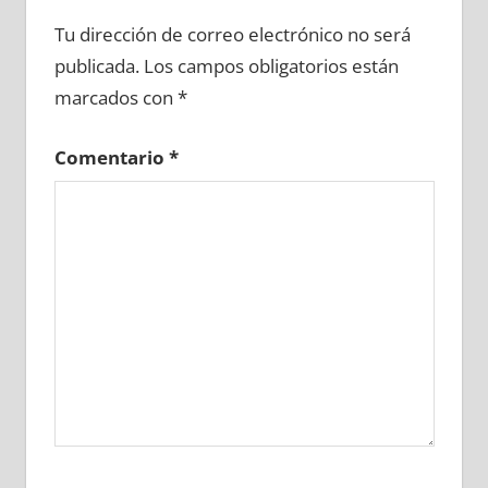
607880081
»
607880082
»
607880083
»
Tu dirección de correo electrónico no será
607880084
»
607880085
»
607880086
»
publicada.
Los campos obligatorios están
607880087
»
607880088
»
607880089
»
marcados con
*
607880090
»
607880091
»
607880092
»
607880093
»
607880094
»
607880095
»
Comentario
*
607880096
»
607880097
»
607880098
»
607880099
»
607880100
»
607880101
»
607880102
»
607880103
»
607880104
»
607880105
»
607880106
»
607880107
»
607880108
»
607880109
»
607880110
»
607880111
»
607880112
»
607880113
»
607880114
»
607880115
»
607880116
»
607880117
»
607880118
»
607880119
»
607880120
»
607880121
»
607880122
»
607880123
»
607880124
»
607880125
»
607880126
»
607880127
»
607880128
»