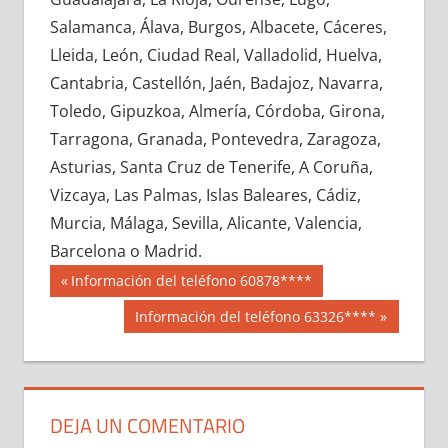
607880033
»
607880034
»
607880035
»
Salamanca, Álava, Burgos, Albacete, Cáceres,
607880036
»
607880037
»
607880038
»
Lleida, León, Ciudad Real, Valladolid, Huelva,
607880039
»
607880040
»
607880041
»
Cantabria, Castellón, Jaén, Badajoz, Navarra,
607880042
»
607880043
»
607880044
»
Toledo, Gipuzkoa, Almería, Córdoba, Girona,
607880045
»
607880046
»
607880047
»
Tarragona, Granada, Pontevedra, Zaragoza,
607880048
»
607880049
»
607880050
»
Asturias, Santa Cruz de Tenerife, A Coruña,
607880051
»
607880052
»
607880053
»
Vizcaya, Las Palmas, Islas Baleares, Cádiz,
607880054
»
607880055
»
607880056
»
Murcia, Málaga, Sevilla, Alicante, Valencia,
607880057
»
607880058
»
607880059
»
Barcelona o Madrid.
607880060
»
607880061
»
607880062
»
Navegación
60788
Entrada
Información del teléfono 60878****
607880063
»
607880064
»
607880065
»
anterior:
de
Siguiente
Información del teléfono 63326****
607880066
»
607880067
»
607880068
»
entrada:
entradas
607880069
»
607880070
»
607880071
»
607880072
»
607880073
»
607880074
»
607880075
»
607880076
»
607880077
»
DEJA UN COMENTARIO
607880078
»
607880079
»
607880080
»