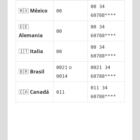
00 34
🇲🇽
México
00
60788****
🇩🇪
00 34
00
Alemania
60788****
00 34
🇮🇹
Italia
00
60788****
ο
0021
0021 34
🇧🇷
Brasil
0014
60788****
011 34
🇨🇦
Canadá
011
60788****