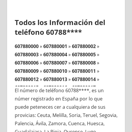
Todos los Información del
teléfono 60788****
607880000
»
607880001
»
607880002
»
607880003
»
607880004
»
607880005
»
607880006
»
607880007
»
607880008
»
607880009
»
607880010
»
607880011
»
607880012
»
607880013
»
607880014
»
607880015
»
607880016
»
607880017
»
El número de teléfono 60788****, es un
607880018
»
607880019
»
607880020
»
númer registrado en España por lo que
607880021
»
607880022
»
607880023
»
puede peteneces cer a cualquiera de sus
607880024
»
607880025
»
607880026
»
provicias: Ceuta, Melilla, Soria, Teruel, Segovia,
607880027
»
607880028
»
607880029
»
Palencia, Ávila, Zamora, Cuenca, Huesca,
607880030
»
607880031
»
607880032
»
Guadalajara, La Rioja, Ourense, Lugo,