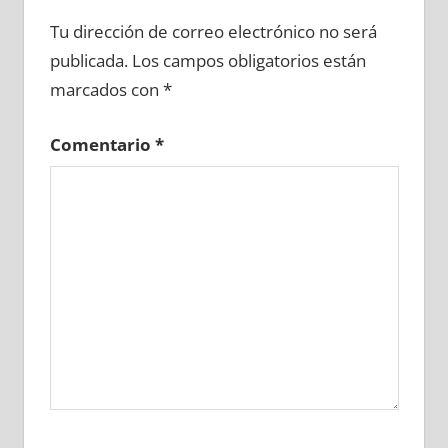
608000081
»
608000082
»
608000083
»
Tu dirección de correo electrónico no será
608000084
»
608000085
»
608000086
»
publicada.
Los campos obligatorios están
608000087
»
608000088
»
608000089
»
marcados con
*
608000090
»
608000091
»
608000092
»
608000093
»
608000094
»
608000095
»
Comentario
*
608000096
»
608000097
»
608000098
»
608000099
»
608000100
»
608000101
»
608000102
»
608000103
»
608000104
»
608000105
»
608000106
»
608000107
»
608000108
»
608000109
»
608000110
»
608000111
»
608000112
»
608000113
»
608000114
»
608000115
»
608000116
»
608000117
»
608000118
»
608000119
»
608000120
»
608000121
»
608000122
»
608000123
»
608000124
»
608000125
»
608000126
»
608000127
»
608000128
»