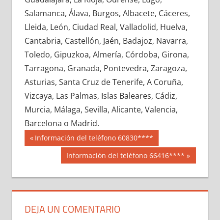
608000033
»
608000034
»
608000035
»
Salamanca, Álava, Burgos, Albacete, Cáceres,
608000036
»
608000037
»
608000038
»
Lleida, León, Ciudad Real, Valladolid, Huelva,
608000039
»
608000040
»
608000041
»
Cantabria, Castellón, Jaén, Badajoz, Navarra,
608000042
»
608000043
»
608000044
»
Toledo, Gipuzkoa, Almería, Córdoba, Girona,
608000045
»
608000046
»
608000047
»
Tarragona, Granada, Pontevedra, Zaragoza,
608000048
»
608000049
»
608000050
»
Asturias, Santa Cruz de Tenerife, A Coruña,
608000051
»
608000052
»
608000053
»
Vizcaya, Las Palmas, Islas Baleares, Cádiz,
608000054
»
608000055
»
608000056
»
Murcia, Málaga, Sevilla, Alicante, Valencia,
608000057
»
608000058
»
608000059
»
Barcelona o Madrid.
608000060
»
608000061
»
608000062
»
Navegación
60800
Entrada
Información del teléfono 60830****
608000063
»
608000064
»
608000065
»
anterior:
de
Siguiente
Información del teléfono 66416****
608000066
»
608000067
»
608000068
»
entrada:
entradas
608000069
»
608000070
»
608000071
»
608000072
»
608000073
»
608000074
»
608000075
»
608000076
»
608000077
»
DEJA UN COMENTARIO
608000078
»
608000079
»
608000080
»