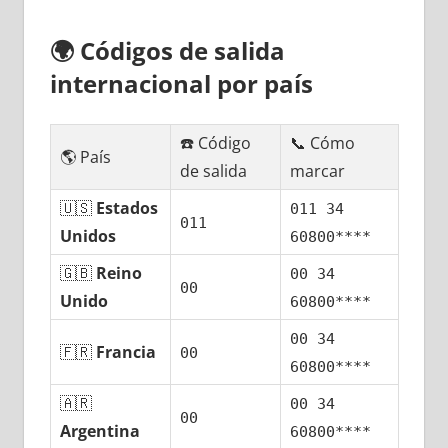
🌍
Códigos dе salida
internacional pοr país
☎️ Código
📞 Cómo
🌎 País
dе salida
marcar
🇺🇸
Estados
011 34
011
Unidos
60800****
🇬🇧
Reino
00 34
00
Unido
60800****
00 34
🇫🇷
Francia
00
60800****
🇦🇷
00 34
00
Argentina
60800****