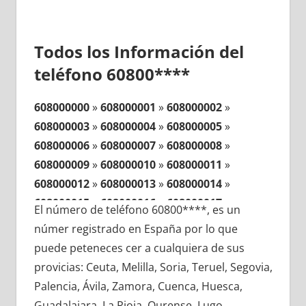
Todos los Información del
teléfono 60800****
608000000
»
608000001
»
608000002
»
608000003
»
608000004
»
608000005
»
608000006
»
608000007
»
608000008
»
608000009
»
608000010
»
608000011
»
608000012
»
608000013
»
608000014
»
608000015
»
608000016
»
608000017
»
El número de teléfono 60800****, es un
608000018
»
608000019
»
608000020
»
númer registrado en España por lo que
608000021
»
608000022
»
608000023
»
puede peteneces cer a cualquiera de sus
608000024
»
608000025
»
608000026
»
provicias: Ceuta, Melilla, Soria, Teruel, Segovia,
608000027
»
608000028
»
608000029
»
Palencia, Ávila, Zamora, Cuenca, Huesca,
608000030
»
608000031
»
608000032
»
Guadalajara, La Rioja, Ourense, Lugo,