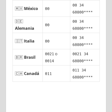
00 34
🇲🇽
México
00
60800****
🇩🇪
00 34
00
Alemania
60800****
00 34
🇮🇹
Italia
00
60800****
ο
0021
0021 34
🇧🇷
Brasil
0014
60800****
011 34
🇨🇦
Canadá
011
60800****