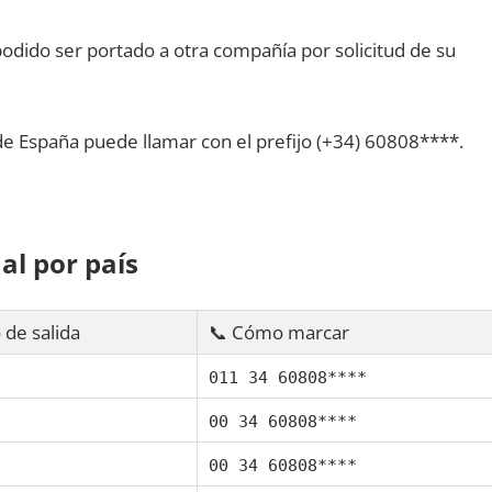
dido ser portado а otra compañía pοr solicitud dе su
dе España puede llamar сοn el prefijo (+34) 60808****.
al pοr país
 dе salida
📞 Cómo marcar
011 34 60808****
00 34 60808****
00 34 60808****