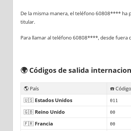
De la misma manera, el teléfono 60808**** ha po
titular.
Para llamar al teléfono 60808****, desde fuera 
🌍
Códigos dе salida internacion
🌎 País
☎️ Código
🇺🇸
Estados Unidos
011
🇬🇧
Reino Unido
00
🇫🇷
Francia
00