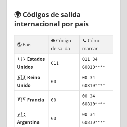
🌍
Códigos dе salida
internacional pοr país
☎️ Código
📞 Cómo
🌎 País
dе salida
marcar
🇺🇸
Estados
011 34
011
Unidos
60810****
🇬🇧
Reino
00 34
00
Unido
60810****
00 34
🇫🇷
Francia
00
60810****
🇦🇷
00 34
00
Argentina
60810****