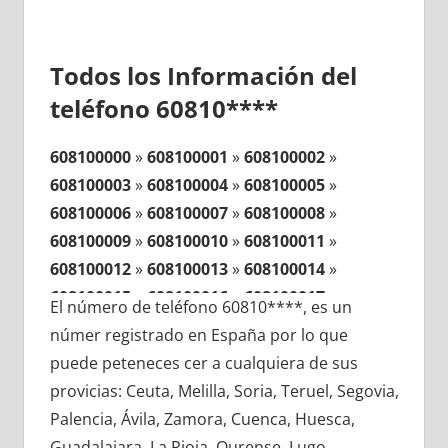
Todos los Información del
teléfono 60810****
608100000
»
608100001
»
608100002
»
608100003
»
608100004
»
608100005
»
608100006
»
608100007
»
608100008
»
608100009
»
608100010
»
608100011
»
608100012
»
608100013
»
608100014
»
608100015
»
608100016
»
608100017
»
El número de teléfono 60810****, es un
608100018
»
608100019
»
608100020
»
númer registrado en España por lo que
608100021
»
608100022
»
608100023
»
puede peteneces cer a cualquiera de sus
608100024
»
608100025
»
608100026
»
provicias: Ceuta, Melilla, Soria, Teruel, Segovia,
608100027
»
608100028
»
608100029
»
Palencia, Ávila, Zamora, Cuenca, Huesca,
608100030
»
608100031
»
608100032
»
Guadalajara, La Rioja, Ourense, Lugo,