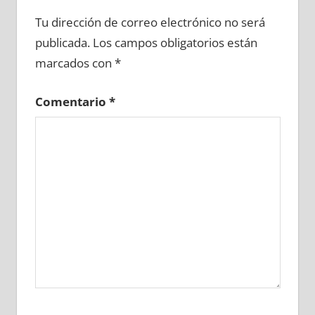
608100081
»
608100082
»
608100083
»
Tu dirección de correo electrónico no será
608100084
»
608100085
»
608100086
»
publicada.
Los campos obligatorios están
608100087
»
608100088
»
608100089
»
marcados con
*
608100090
»
608100091
»
608100092
»
608100093
»
608100094
»
608100095
»
Comentario
*
608100096
»
608100097
»
608100098
»
608100099
»
608100100
»
608100101
»
608100102
»
608100103
»
608100104
»
608100105
»
608100106
»
608100107
»
608100108
»
608100109
»
608100110
»
608100111
»
608100112
»
608100113
»
608100114
»
608100115
»
608100116
»
608100117
»
608100118
»
608100119
»
608100120
»
608100121
»
608100122
»
608100123
»
608100124
»
608100125
»
608100126
»
608100127
»
608100128
»