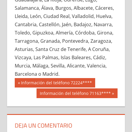
608100033
»
608100034
»
608100035
»
Salamanca, Álava, Burgos, Albacete, Cáceres,
608100036
»
608100037
»
608100038
»
Lleida, León, Ciudad Real, Valladolid, Huelva,
608100039
»
608100040
»
608100041
»
Cantabria, Castellón, Jaén, Badajoz, Navarra,
608100042
»
608100043
»
608100044
»
Toledo, Gipuzkoa, Almería, Córdoba, Girona,
608100045
»
608100046
»
608100047
»
Tarragona, Granada, Pontevedra, Zaragoza,
608100048
»
608100049
»
608100050
»
Asturias, Santa Cruz de Tenerife, A Coruña,
608100051
»
608100052
»
608100053
»
Vizcaya, Las Palmas, Islas Baleares, Cádiz,
608100054
»
608100055
»
608100056
»
Murcia, Málaga, Sevilla, Alicante, Valencia,
608100057
»
608100058
»
608100059
»
Barcelona o Madrid.
608100060
»
608100061
»
608100062
»
Navegación
60810
Entrada
Información del teléfono 72224****
608100063
»
608100064
»
608100065
»
anterior:
de
Siguiente
Información del teléfono 71163****
608100066
»
608100067
»
608100068
»
entrada:
entradas
608100069
»
608100070
»
608100071
»
608100072
»
608100073
»
608100074
»
608100075
»
608100076
»
608100077
»
DEJA UN COMENTARIO
608100078
»
608100079
»
608100080
»