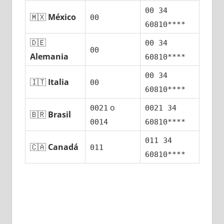
00 34
🇲🇽
México
00
60810****
🇩🇪
00 34
00
Alemania
60810****
00 34
🇮🇹
Italia
00
60810****
ο
0021
0021 34
🇧🇷
Brasil
0014
60810****
011 34
🇨🇦
Canadá
011
60810****