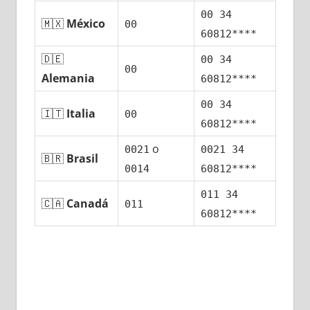
00 34
🇲🇽
México
00
60812****
🇩🇪
00 34
00
Alemania
60812****
00 34
🇮🇹
Italia
00
60812****
ο
0021
0021 34
🇧🇷
Brasil
0014
60812****
011 34
🇨🇦
Canadá
011
60812****