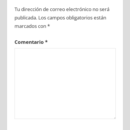
608120081
»
608120082
»
608120083
»
Tu dirección de correo electrónico no será
608120084
»
608120085
»
608120086
»
publicada.
Los campos obligatorios están
608120087
»
608120088
»
608120089
»
marcados con
*
608120090
»
608120091
»
608120092
»
608120093
»
608120094
»
608120095
»
Comentario
*
608120096
»
608120097
»
608120098
»
608120099
»
608120100
»
608120101
»
608120102
»
608120103
»
608120104
»
608120105
»
608120106
»
608120107
»
608120108
»
608120109
»
608120110
»
608120111
»
608120112
»
608120113
»
608120114
»
608120115
»
608120116
»
608120117
»
608120118
»
608120119
»
608120120
»
608120121
»
608120122
»
608120123
»
608120124
»
608120125
»
608120126
»
608120127
»
608120128
»