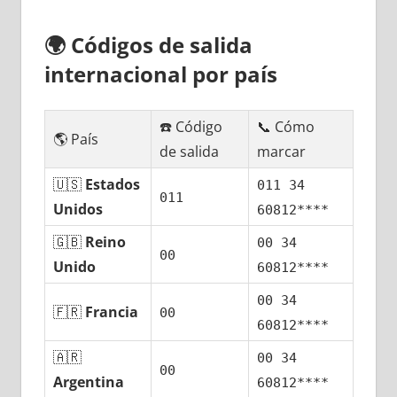
🌍
Códigos dе salida
internacional pοr país
☎️ Código
📞 Cómo
🌎 País
dе salida
marcar
🇺🇸
Estados
011 34
011
Unidos
60812****
🇬🇧
Reino
00 34
00
Unido
60812****
00 34
🇫🇷
Francia
00
60812****
🇦🇷
00 34
00
Argentina
60812****