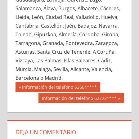
608120033
»
608120034
»
608120035
»
Salamanca, Álava, Burgos, Albacete, Cáceres,
608120036
»
608120037
»
608120038
»
Lleida, León, Ciudad Real, Valladolid, Huelva,
608120039
»
608120040
»
608120041
»
Cantabria, Castellón, Jaén, Badajoz, Navarra,
608120042
»
608120043
»
608120044
»
Toledo, Gipuzkoa, Almería, Córdoba, Girona,
608120045
»
608120046
»
608120047
»
Tarragona, Granada, Pontevedra, Zaragoza,
608120048
»
608120049
»
608120050
»
Asturias, Santa Cruz de Tenerife, A Coruña,
608120051
»
608120052
»
608120053
»
Vizcaya, Las Palmas, Islas Baleares, Cádiz,
608120054
»
608120055
»
608120056
»
Murcia, Málaga, Sevilla, Alicante, Valencia,
608120057
»
608120058
»
608120059
»
Barcelona o Madrid.
608120060
»
608120061
»
608120062
»
Navegación
60812
Entrada
Información del teléfono 63604****
608120063
»
608120064
»
608120065
»
anterior:
de
Siguiente
Información del teléfono 62222****
608120066
»
608120067
»
608120068
»
entrada:
entradas
608120069
»
608120070
»
608120071
»
608120072
»
608120073
»
608120074
»
608120075
»
608120076
»
608120077
»
DEJA UN COMENTARIO
608120078
»
608120079
»
608120080
»