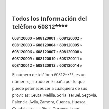
Todos los Información del
teléfono 60812****
608120000
»
608120001
»
608120002
»
608120003
»
608120004
»
608120005
»
608120006
»
608120007
»
608120008
»
608120009
»
608120010
»
608120011
»
608120012
»
608120013
»
608120014
»
608120015
»
608120016
»
608120017
»
El número de teléfono 60812****, es un
608120018
»
608120019
»
608120020
»
númer registrado en España por lo que
608120021
»
608120022
»
608120023
»
puede peteneces cer a cualquiera de sus
608120024
»
608120025
»
608120026
»
provicias: Ceuta, Melilla, Soria, Teruel, Segovia,
608120027
»
608120028
»
608120029
»
Palencia, Ávila, Zamora, Cuenca, Huesca,
608120030
»
608120031
»
608120032
»
Guadalajara, La Rioja, Ourense, Lugo,