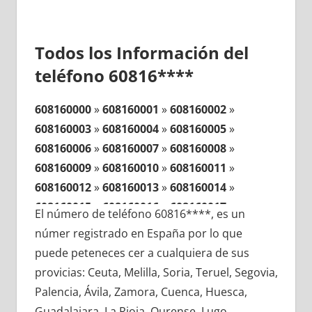
Todos los Información del
teléfono 60816****
608160000
»
608160001
»
608160002
»
608160003
»
608160004
»
608160005
»
608160006
»
608160007
»
608160008
»
608160009
»
608160010
»
608160011
»
608160012
»
608160013
»
608160014
»
608160015
»
608160016
»
608160017
»
El número de teléfono 60816****, es un
608160018
»
608160019
»
608160020
»
númer registrado en España por lo que
608160021
»
608160022
»
608160023
»
puede peteneces cer a cualquiera de sus
608160024
»
608160025
»
608160026
»
provicias: Ceuta, Melilla, Soria, Teruel, Segovia,
608160027
»
608160028
»
608160029
»
Palencia, Ávila, Zamora, Cuenca, Huesca,
608160030
»
608160031
»
608160032
»
Guadalajara, La Rioja, Ourense, Lugo,