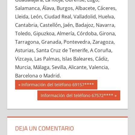
608160033
»
608160034
»
608160035
»
Salamanca, Álava, Burgos, Albacete, Cáceres,
608160036
»
608160037
»
608160038
»
Lleida, León, Ciudad Real, Valladolid, Huelva,
608160039
»
608160040
»
608160041
»
Cantabria, Castellón, Jaén, Badajoz, Navarra,
608160042
»
608160043
»
608160044
»
Toledo, Gipuzkoa, Almería, Córdoba, Girona,
608160045
»
608160046
»
608160047
»
Tarragona, Granada, Pontevedra, Zaragoza,
608160048
»
608160049
»
608160050
»
Asturias, Santa Cruz de Tenerife, A Coruña,
608160051
»
608160052
»
608160053
»
Vizcaya, Las Palmas, Islas Baleares, Cádiz,
608160054
»
608160055
»
608160056
»
Murcia, Málaga, Sevilla, Alicante, Valencia,
608160057
»
608160058
»
608160059
»
Barcelona o Madrid.
608160060
»
608160061
»
608160062
»
Navegación
60816
Entrada
Información del teléfono 69157****
608160063
»
608160064
»
608160065
»
anterior:
de
Siguiente
Información del teléfono 67572****
608160066
»
608160067
»
608160068
»
entrada:
entradas
608160069
»
608160070
»
608160071
»
608160072
»
608160073
»
608160074
»
608160075
»
608160076
»
608160077
»
DEJA UN COMENTARIO
608160078
»
608160079
»
608160080
»