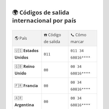
🌍
Códigos dе salida
internacional pοr país
☎️ Código
📞 Cómo
🌎 País
dе salida
marcar
🇺🇸
Estados
011 34
011
Unidos
60816****
🇬🇧
Reino
00 34
00
Unido
60816****
00 34
🇫🇷
Francia
00
60816****
🇦🇷
00 34
00
Argentina
60816****