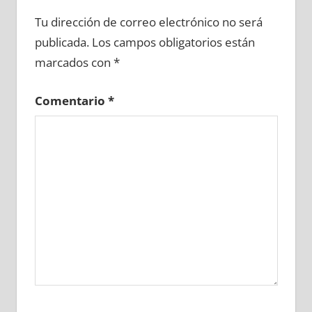
608160081
»
608160082
»
608160083
»
Tu dirección de correo electrónico no será
608160084
»
608160085
»
608160086
»
publicada.
Los campos obligatorios están
608160087
»
608160088
»
608160089
»
marcados con
*
608160090
»
608160091
»
608160092
»
608160093
»
608160094
»
608160095
»
Comentario
*
608160096
»
608160097
»
608160098
»
608160099
»
608160100
»
608160101
»
608160102
»
608160103
»
608160104
»
608160105
»
608160106
»
608160107
»
608160108
»
608160109
»
608160110
»
608160111
»
608160112
»
608160113
»
608160114
»
608160115
»
608160116
»
608160117
»
608160118
»
608160119
»
608160120
»
608160121
»
608160122
»
608160123
»
608160124
»
608160125
»
608160126
»
608160127
»
608160128
»