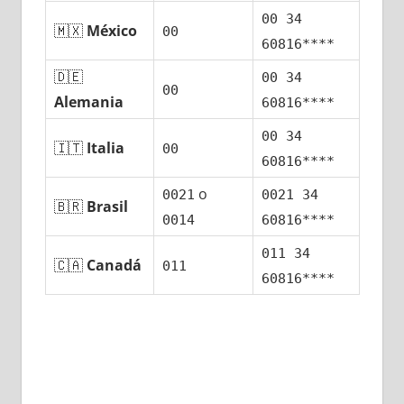
00 34
🇲🇽
México
00
60816****
🇩🇪
00 34
00
Alemania
60816****
00 34
🇮🇹
Italia
00
60816****
ο
0021
0021 34
🇧🇷
Brasil
0014
60816****
011 34
🇨🇦
Canadá
011
60816****