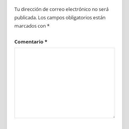
608380081
»
608380082
»
608380083
»
Tu dirección de correo electrónico no será
608380084
»
608380085
»
608380086
»
publicada.
Los campos obligatorios están
608380087
»
608380088
»
608380089
»
marcados con
*
608380090
»
608380091
»
608380092
»
608380093
»
608380094
»
608380095
»
Comentario
*
608380096
»
608380097
»
608380098
»
608380099
»
608380100
»
608380101
»
608380102
»
608380103
»
608380104
»
608380105
»
608380106
»
608380107
»
608380108
»
608380109
»
608380110
»
608380111
»
608380112
»
608380113
»
608380114
»
608380115
»
608380116
»
608380117
»
608380118
»
608380119
»
608380120
»
608380121
»
608380122
»
608380123
»
608380124
»
608380125
»
608380126
»
608380127
»
608380128
»