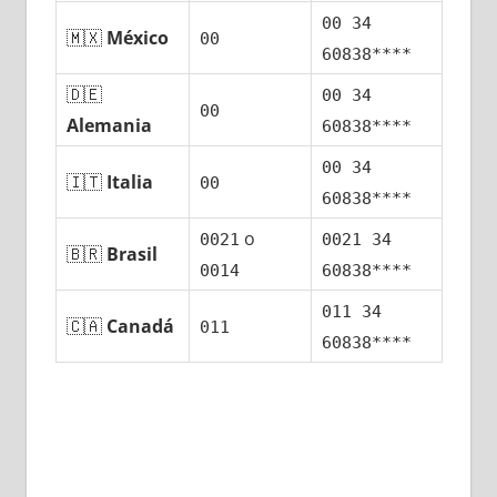
00 34
🇲🇽
México
00
60838****
🇩🇪
00 34
00
Alemania
60838****
00 34
🇮🇹
Italia
00
60838****
ο
0021
0021 34
🇧🇷
Brasil
0014
60838****
011 34
🇨🇦
Canadá
011
60838****