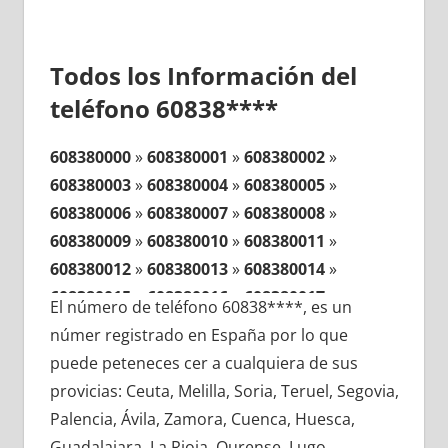
Todos los Información del
teléfono 60838****
608380000
»
608380001
»
608380002
»
608380003
»
608380004
»
608380005
»
608380006
»
608380007
»
608380008
»
608380009
»
608380010
»
608380011
»
608380012
»
608380013
»
608380014
»
608380015
»
608380016
»
608380017
»
El número de teléfono 60838****, es un
608380018
»
608380019
»
608380020
»
númer registrado en España por lo que
608380021
»
608380022
»
608380023
»
puede peteneces cer a cualquiera de sus
608380024
»
608380025
»
608380026
»
provicias: Ceuta, Melilla, Soria, Teruel, Segovia,
608380027
»
608380028
»
608380029
»
Palencia, Ávila, Zamora, Cuenca, Huesca,
608380030
»
608380031
»
608380032
»
Guadalajara, La Rioja, Ourense, Lugo,