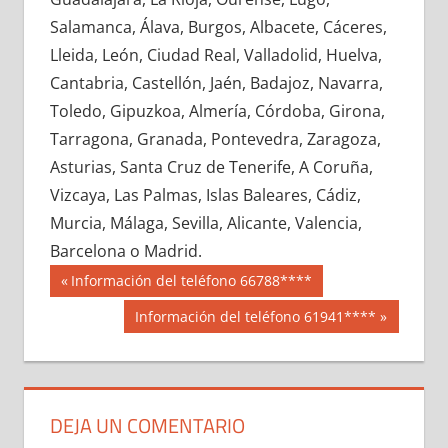
608380033
»
608380034
»
608380035
»
Salamanca, Álava, Burgos, Albacete, Cáceres,
608380036
»
608380037
»
608380038
»
Lleida, León, Ciudad Real, Valladolid, Huelva,
608380039
»
608380040
»
608380041
»
Cantabria, Castellón, Jaén, Badajoz, Navarra,
608380042
»
608380043
»
608380044
»
Toledo, Gipuzkoa, Almería, Córdoba, Girona,
608380045
»
608380046
»
608380047
»
Tarragona, Granada, Pontevedra, Zaragoza,
608380048
»
608380049
»
608380050
»
Asturias, Santa Cruz de Tenerife, A Coruña,
608380051
»
608380052
»
608380053
»
Vizcaya, Las Palmas, Islas Baleares, Cádiz,
608380054
»
608380055
»
608380056
»
Murcia, Málaga, Sevilla, Alicante, Valencia,
608380057
»
608380058
»
608380059
»
Barcelona o Madrid.
608380060
»
608380061
»
608380062
»
Navegación
60838
Entrada
Información del teléfono 66788****
608380063
»
608380064
»
608380065
»
anterior:
de
Siguiente
Información del teléfono 61941****
608380066
»
608380067
»
608380068
»
entrada:
entradas
608380069
»
608380070
»
608380071
»
608380072
»
608380073
»
608380074
»
608380075
»
608380076
»
608380077
»
DEJA UN COMENTARIO
608380078
»
608380079
»
608380080
»