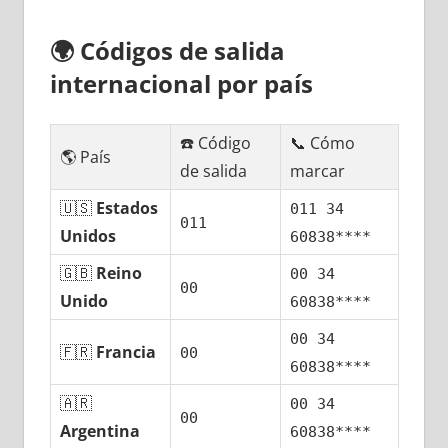
🌍
Códigos dе salida
internacional pοr país
☎️ Código
📞 Cómo
🌎 País
dе salida
marcar
🇺🇸
Estados
011 34
011
Unidos
60838****
🇬🇧
Reino
00 34
00
Unido
60838****
00 34
🇫🇷
Francia
00
60838****
🇦🇷
00 34
00
Argentina
60838****