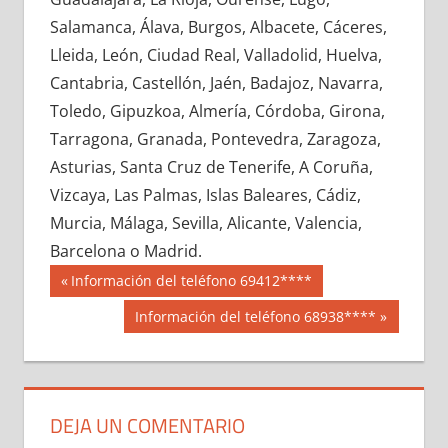
608570033
»
608570034
»
608570035
»
Salamanca, Álava, Burgos, Albacete, Cáceres,
608570036
»
608570037
»
608570038
»
Lleida, León, Ciudad Real, Valladolid, Huelva,
608570039
»
608570040
»
608570041
»
Cantabria, Castellón, Jaén, Badajoz, Navarra,
608570042
»
608570043
»
608570044
»
Toledo, Gipuzkoa, Almería, Córdoba, Girona,
608570045
»
608570046
»
608570047
»
Tarragona, Granada, Pontevedra, Zaragoza,
608570048
»
608570049
»
608570050
»
Asturias, Santa Cruz de Tenerife, A Coruña,
608570051
»
608570052
»
608570053
»
Vizcaya, Las Palmas, Islas Baleares, Cádiz,
608570054
»
608570055
»
608570056
»
Murcia, Málaga, Sevilla, Alicante, Valencia,
608570057
»
608570058
»
608570059
»
Barcelona o Madrid.
608570060
»
608570061
»
608570062
»
Navegación
60857
Entrada
Información del teléfono 69412****
608570063
»
608570064
»
608570065
»
anterior:
de
Siguiente
Información del teléfono 68938****
608570066
»
608570067
»
608570068
»
entrada:
entradas
608570069
»
608570070
»
608570071
»
608570072
»
608570073
»
608570074
»
608570075
»
608570076
»
608570077
»
DEJA UN COMENTARIO
608570078
»
608570079
»
608570080
»