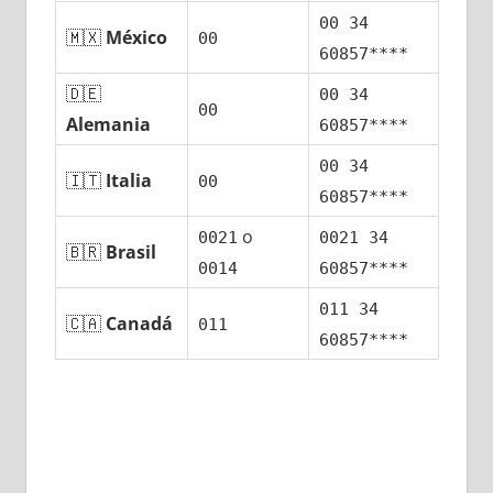
00 34
🇲🇽
México
00
60857****
🇩🇪
00 34
00
Alemania
60857****
00 34
🇮🇹
Italia
00
60857****
ο
0021
0021 34
🇧🇷
Brasil
0014
60857****
011 34
🇨🇦
Canadá
011
60857****