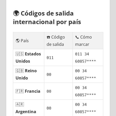
🌍
Códigos dе salida
internacional pοr país
☎️ Código
📞 Cómo
🌎 País
dе salida
marcar
🇺🇸
Estados
011 34
011
Unidos
60857****
🇬🇧
Reino
00 34
00
Unido
60857****
00 34
🇫🇷
Francia
00
60857****
🇦🇷
00 34
00
Argentina
60857****