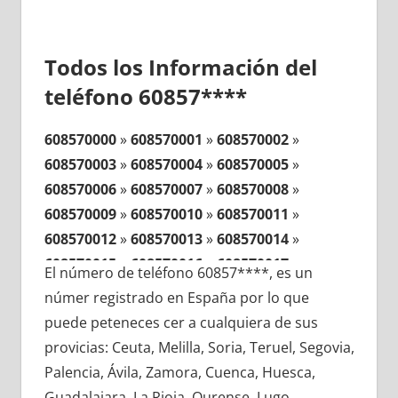
Todos los Información del
teléfono 60857****
608570000
»
608570001
»
608570002
»
608570003
»
608570004
»
608570005
»
608570006
»
608570007
»
608570008
»
608570009
»
608570010
»
608570011
»
608570012
»
608570013
»
608570014
»
608570015
»
608570016
»
608570017
»
El número de teléfono 60857****, es un
608570018
»
608570019
»
608570020
»
númer registrado en España por lo que
608570021
»
608570022
»
608570023
»
puede peteneces cer a cualquiera de sus
608570024
»
608570025
»
608570026
»
provicias: Ceuta, Melilla, Soria, Teruel, Segovia,
608570027
»
608570028
»
608570029
»
Palencia, Ávila, Zamora, Cuenca, Huesca,
608570030
»
608570031
»
608570032
»
Guadalajara, La Rioja, Ourense, Lugo,