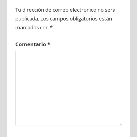
608570081
»
608570082
»
608570083
»
Tu dirección de correo electrónico no será
608570084
»
608570085
»
608570086
»
publicada.
Los campos obligatorios están
608570087
»
608570088
»
608570089
»
marcados con
*
608570090
»
608570091
»
608570092
»
608570093
»
608570094
»
608570095
»
Comentario
*
608570096
»
608570097
»
608570098
»
608570099
»
608570100
»
608570101
»
608570102
»
608570103
»
608570104
»
608570105
»
608570106
»
608570107
»
608570108
»
608570109
»
608570110
»
608570111
»
608570112
»
608570113
»
608570114
»
608570115
»
608570116
»
608570117
»
608570118
»
608570119
»
608570120
»
608570121
»
608570122
»
608570123
»
608570124
»
608570125
»
608570126
»
608570127
»
608570128
»