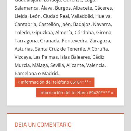
608690033
»
608690034
»
608690035
»
Salamanca, Álava, Burgos, Albacete, Cáceres,
608690036
»
608690037
»
608690038
»
Lleida, León, Ciudad Real, Valladolid, Huelva,
608690039
»
608690040
»
608690041
»
Cantabria, Castellón, Jaén, Badajoz, Navarra,
608690042
»
608690043
»
608690044
»
Toledo, Gipuzkoa, Almería, Córdoba, Girona,
608690045
»
608690046
»
608690047
»
Tarragona, Granada, Pontevedra, Zaragoza,
608690048
»
608690049
»
608690050
»
Asturias, Santa Cruz de Tenerife, A Coruña,
608690051
»
608690052
»
608690053
»
Vizcaya, Las Palmas, Islas Baleares, Cádiz,
608690054
»
608690055
»
608690056
»
Murcia, Málaga, Sevilla, Alicante, Valencia,
608690057
»
608690058
»
608690059
»
Barcelona o Madrid.
608690060
»
608690061
»
608690062
»
Navegación
60869
Entrada
Información del teléfono 65184****
608690063
»
608690064
»
608690065
»
anterior:
de
Siguiente
Información del teléfono 69420****
608690066
»
608690067
»
608690068
»
entrada:
entradas
608690069
»
608690070
»
608690071
»
608690072
»
608690073
»
608690074
»
608690075
»
608690076
»
608690077
»
DEJA UN COMENTARIO
608690078
»
608690079
»
608690080
»