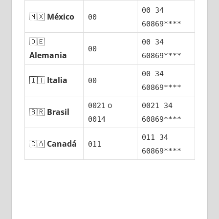
00 34
🇲🇽
México
00
60869****
🇩🇪
00 34
00
Alemania
60869****
00 34
🇮🇹
Italia
00
60869****
ο
0021
0021 34
🇧🇷
Brasil
0014
60869****
011 34
🇨🇦
Canadá
011
60869****