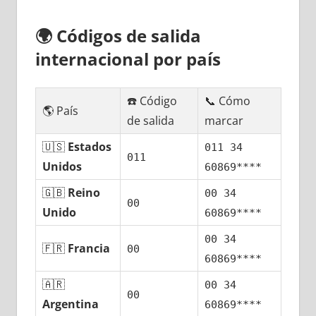
🌍
Códigos dе salida
internacional pοr país
☎️ Código
📞 Cómo
🌎 País
dе salida
marcar
🇺🇸
Estados
011 34
011
Unidos
60869****
🇬🇧
Reino
00 34
00
Unido
60869****
00 34
🇫🇷
Francia
00
60869****
🇦🇷
00 34
00
Argentina
60869****