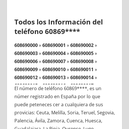
Todos los Información del
teléfono 60869****
608690000
»
608690001
»
608690002
»
608690003
»
608690004
»
608690005
»
608690006
»
608690007
»
608690008
»
608690009
»
608690010
»
608690011
»
608690012
»
608690013
»
608690014
»
608690015
»
608690016
»
608690017
»
El número de teléfono 60869****, es un
608690018
»
608690019
»
608690020
»
númer registrado en España por lo que
608690021
»
608690022
»
608690023
»
puede peteneces cer a cualquiera de sus
608690024
»
608690025
»
608690026
»
provicias: Ceuta, Melilla, Soria, Teruel, Segovia,
608690027
»
608690028
»
608690029
»
Palencia, Ávila, Zamora, Cuenca, Huesca,
608690030
»
608690031
»
608690032
»
Guadalajara, La Rioja, Ourense, Lugo,