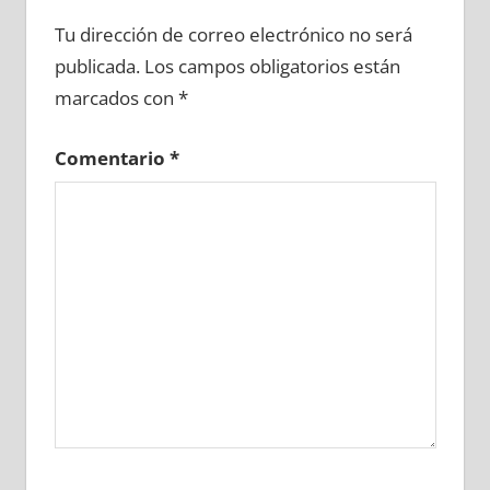
608690081
»
608690082
»
608690083
»
Tu dirección de correo electrónico no será
608690084
»
608690085
»
608690086
»
publicada.
Los campos obligatorios están
608690087
»
608690088
»
608690089
»
marcados con
*
608690090
»
608690091
»
608690092
»
608690093
»
608690094
»
608690095
»
Comentario
*
608690096
»
608690097
»
608690098
»
608690099
»
608690100
»
608690101
»
608690102
»
608690103
»
608690104
»
608690105
»
608690106
»
608690107
»
608690108
»
608690109
»
608690110
»
608690111
»
608690112
»
608690113
»
608690114
»
608690115
»
608690116
»
608690117
»
608690118
»
608690119
»
608690120
»
608690121
»
608690122
»
608690123
»
608690124
»
608690125
»
608690126
»
608690127
»
608690128
»