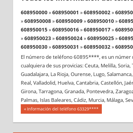
608950000
»
608950001
»
608950002
»
608950
»
608950008
»
608950009
»
608950010
»
6089
608950015
»
608950016
»
608950017
»
608950
»
608950023
»
608950024
»
608950025
»
6089
608950030
»
608950031
»
608950032
»
608950
»
608950038
»
608950039
»
608950040
»
6089
El número de teléfono 60895****, es un númer r
608950045
»
608950046
»
608950047
»
608950
cualquiera de sus provicias: Ceuta, Melilla, Soria
»
608950053
»
608950054
»
608950055
»
6089
Guadalajara, La Rioja, Ourense, Lugo, Salamanca, 
608950060
»
608950061
»
608950062
»
608950
Real, Valladolid, Huelva, Cantabria, Castellón, J
»
608950068
»
608950069
»
608950070
»
6089
Girona, Tarragona, Granada, Pontevedra, Zaragoza
608950075
»
608950076
»
608950077
»
608950
Palmas, Islas Baleares, Cádiz, Murcia, Málaga, Sevi
»
608950083
»
608950084
»
608950085
»
6089
Navegación
60895
Entrada
Información del teléfono 63329****
608950090
»
608950091
»
608950092
»
608950
anterior:
de
»
608950098
»
608950099
»
608950100
»
6089
entradas
608950105
»
608950106
»
608950107
»
608950