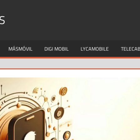
S
MÁSMÓVIL
DIGI MOBIL
LYCAMOBILE
TELECAB