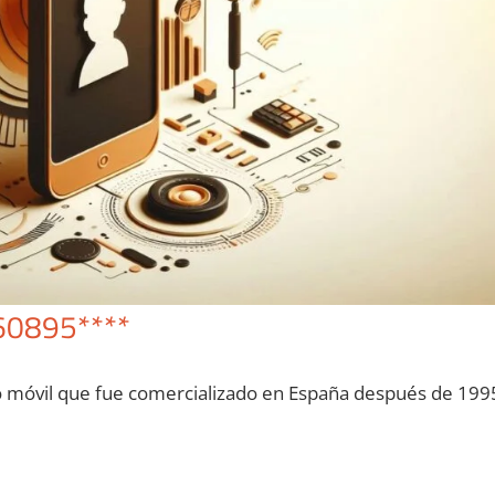
60895****
o móvil quе fue comercializado en España después dе 199