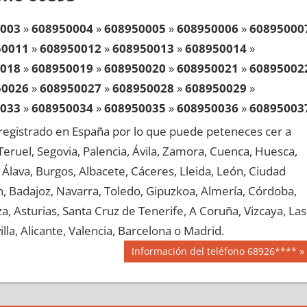
003
»
608950004
»
608950005
»
608950006
»
60895000
50011
»
608950012
»
608950013
»
608950014
»
018
»
608950019
»
608950020
»
608950021
»
60895002
50026
»
608950027
»
608950028
»
608950029
»
033
»
608950034
»
608950035
»
608950036
»
60895003
50041
»
608950042
»
608950043
»
608950044
»
egistrado en España por lo que puede peteneces cer a
048
»
608950049
»
608950050
»
608950051
»
60895005
, Teruel, Segovia, Palencia, Ávila, Zamora, Cuenca, Huesca,
50056
»
608950057
»
608950058
»
608950059
»
Álava, Burgos, Albacete, Cáceres, Lleida, León, Ciudad
063
»
608950064
»
608950065
»
608950066
»
60895006
aén, Badajoz, Navarra, Toledo, Gipuzkoa, Almería, Córdoba,
50071
»
608950072
»
608950073
»
608950074
»
, Asturias, Santa Cruz de Tenerife, A Coruña, Vizcaya, Las
078
»
608950079
»
608950080
»
608950081
»
60895008
lla, Alicante, Valencia, Barcelona o Madrid.
50086
»
608950087
»
608950088
»
608950089
»
Siguiente
Información del teléfono 68926****
093
»
608950094
»
608950095
»
608950096
»
60895009
entrada:
50101
»
608950102
»
608950103
»
608950104
»
108
»
608950109
»
608950110
»
608950111
»
60895011