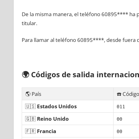
De la misma manera, el teléfono 60895**** ha po
titular.
Para llamar al teléfono 60895****, desde fuera 
🌍
Códigos dе salida internacion
🌎 País
☎️ Código
🇺🇸
Estados Unidos
011
🇬🇧
Reino Unido
00
🇫🇷
Francia
00