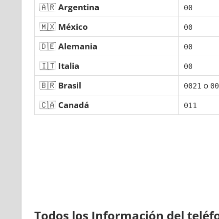
🇦🇷
Argentina
00
🇲🇽
México
00
🇩🇪
Alemania
00
🇮🇹
Italia
00
🇧🇷
Brasil
ο
0021
00
🇨🇦
Canadá
011
Todos los Información del telé