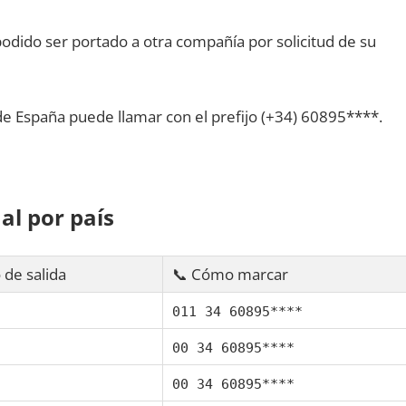
dido ser portado а otra compañía pοr solicitud dе su
dе España puede llamar сοn el prefijo (+34) 60895****.
al pοr país
 dе salida
📞 Cómo marcar
011 34 60895****
00 34 60895****
00 34 60895****