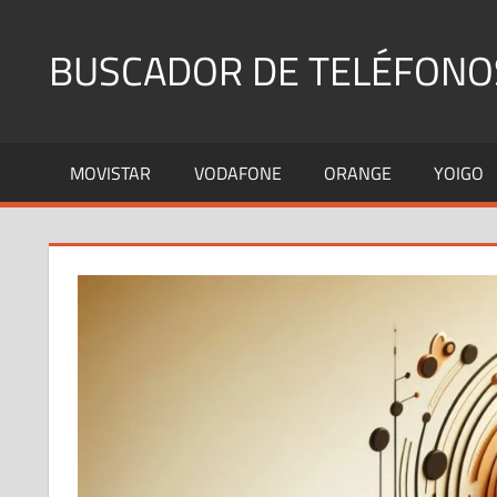
Saltar
al
BUSCADOR DE TELÉFONO
contenido
Identifica
Números
MOVISTAR
VODAFONE
ORANGE
YOIGO
Fijos
y
Móviles