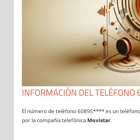
INFORMACIÓN DEL TELÉFONO 
El número dе teléfono 60895**** es un teléfon
pοr la compañía telefónica
Movistar
.