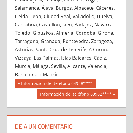
609140033
»
609140034
»
609140035
»
Salamanca, Álava, Burgos, Albacete, Cáceres,
609140036
»
609140037
»
609140038
»
Lleida, León, Ciudad Real, Valladolid, Huelva,
609140039
»
609140040
»
609140041
»
Cantabria, Castellón, Jaén, Badajoz, Navarra,
609140042
»
609140043
»
609140044
»
Toledo, Gipuzkoa, Almería, Córdoba, Girona,
609140045
»
609140046
»
609140047
»
Tarragona, Granada, Pontevedra, Zaragoza,
609140048
»
609140049
»
609140050
»
Asturias, Santa Cruz de Tenerife, A Coruña,
609140051
»
609140052
»
609140053
»
Vizcaya, Las Palmas, Islas Baleares, Cádiz,
609140054
»
609140055
»
609140056
»
Murcia, Málaga, Sevilla, Alicante, Valencia,
609140057
»
609140058
»
609140059
»
Barcelona o Madrid.
609140060
»
609140061
»
609140062
»
Navegación
60914
Entrada
Información del teléfono 64948****
609140063
»
609140064
»
609140065
»
anterior:
de
Siguiente
Información del teléfono 69962****
609140066
»
609140067
»
609140068
»
entrada:
entradas
609140069
»
609140070
»
609140071
»
609140072
»
609140073
»
609140074
»
609140075
»
609140076
»
609140077
»
DEJA UN COMENTARIO
609140078
»
609140079
»
609140080
»