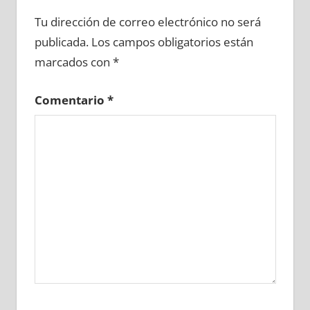
609140081
»
609140082
»
609140083
»
Tu dirección de correo electrónico no será
609140084
»
609140085
»
609140086
»
publicada.
Los campos obligatorios están
609140087
»
609140088
»
609140089
»
marcados con
*
609140090
»
609140091
»
609140092
»
609140093
»
609140094
»
609140095
»
Comentario
*
609140096
»
609140097
»
609140098
»
609140099
»
609140100
»
609140101
»
609140102
»
609140103
»
609140104
»
609140105
»
609140106
»
609140107
»
609140108
»
609140109
»
609140110
»
609140111
»
609140112
»
609140113
»
609140114
»
609140115
»
609140116
»
609140117
»
609140118
»
609140119
»
609140120
»
609140121
»
609140122
»
609140123
»
609140124
»
609140125
»
609140126
»
609140127
»
609140128
»