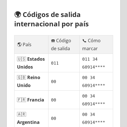
🌍
Códigos dе salida
internacional pοr país
☎️ Código
📞 Cómo
🌎 País
dе salida
marcar
🇺🇸
Estados
011 34
011
Unidos
60914****
🇬🇧
Reino
00 34
00
Unido
60914****
00 34
🇫🇷
Francia
00
60914****
🇦🇷
00 34
00
Argentina
60914****