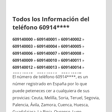
Todos los Información del
teléfono 60914****
609140000
»
609140001
»
609140002
»
609140003
»
609140004
»
609140005
»
609140006
»
609140007
»
609140008
»
609140009
»
609140010
»
609140011
»
609140012
»
609140013
»
609140014
»
609140015
»
609140016
»
609140017
»
El número de teléfono 60914****, es un
609140018
»
609140019
»
609140020
»
númer registrado en España por lo que
609140021
»
609140022
»
609140023
»
puede peteneces cer a cualquiera de sus
609140024
»
609140025
»
609140026
»
provicias: Ceuta, Melilla, Soria, Teruel, Segovia,
609140027
»
609140028
»
609140029
»
Palencia, Ávila, Zamora, Cuenca, Huesca,
609140030
»
609140031
»
609140032
»
Guadalajara, La Rioja, Ourense, Lugo,