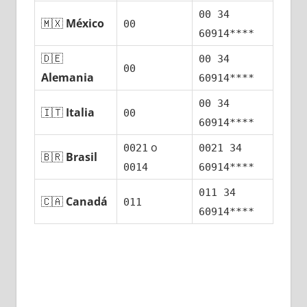
00 34
🇲🇽
México
00
60914****
🇩🇪
00 34
00
Alemania
60914****
00 34
🇮🇹
Italia
00
60914****
ο
0021
0021 34
🇧🇷
Brasil
0014
60914****
011 34
🇨🇦
Canadá
011
60914****