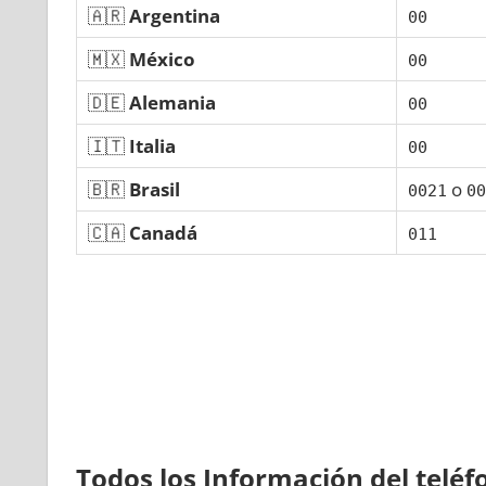
🇦🇷
Argentina
00
🇲🇽
México
00
🇩🇪
Alemania
00
🇮🇹
Italia
00
🇧🇷
Brasil
ο
0021
00
🇨🇦
Canadá
011
Todos los Información del telé