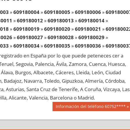
003
»
609180004
»
609180005
»
609180006
»
60918000
80011
»
609180012
»
609180013
»
609180014
»
018
»
609180019
»
609180020
»
609180021
»
60918002
80026
»
609180027
»
609180028
»
609180029
»
033
»
609180034
»
609180035
»
609180036
»
60918003
80041
»
609180042
»
609180043
»
609180044
»
egistrado en España por lo que puede peteneces cer a
048
»
609180049
»
609180050
»
609180051
»
60918005
, Teruel, Segovia, Palencia, Ávila, Zamora, Cuenca, Huesca,
80056
»
609180057
»
609180058
»
609180059
»
Álava, Burgos, Albacete, Cáceres, Lleida, León, Ciudad
063
»
609180064
»
609180065
»
609180066
»
60918006
aén, Badajoz, Navarra, Toledo, Gipuzkoa, Almería, Córdoba,
80071
»
609180072
»
609180073
»
609180074
»
, Asturias, Santa Cruz de Tenerife, A Coruña, Vizcaya, Las
078
»
609180079
»
609180080
»
609180081
»
60918008
lla, Alicante, Valencia, Barcelona o Madrid.
80086
»
609180087
»
609180088
»
609180089
»
Siguiente
Información del teléfono 60752****
093
»
609180094
»
609180095
»
609180096
»
60918009
entrada:
80101
»
609180102
»
609180103
»
609180104
»
108
»
609180109
»
609180110
»
609180111
»
60918011