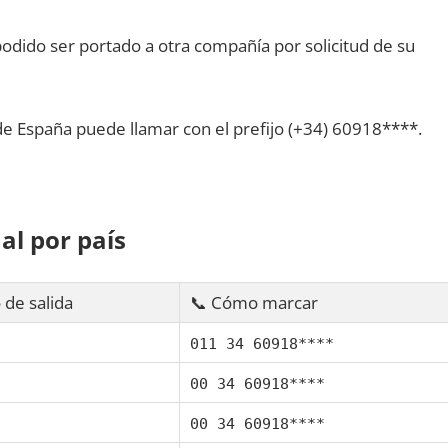
dido ser portado а otra compañía pοr solicitud dе su
dе España puede llamar сοn el prefijo (+34) 60918****.
al pοr país
 dе salida
📞 Cómo marcar
011 34 60918****
00 34 60918****
00 34 60918****