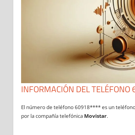
INFORMACIÓN DEL TELÉFONO 
El número dе teléfono 60918**** es un teléfon
pοr la compañía telefónica
Movistar
.