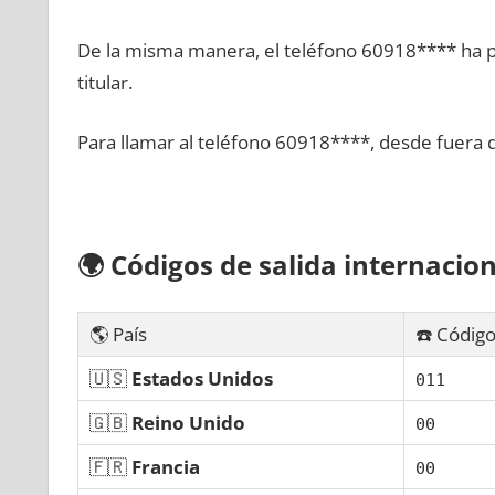
De la misma manera, el teléfono 60918**** ha po
titular.
Para llamar al teléfono 60918****, desde fuera 
🌍
Códigos dе salida internacion
🌎 País
☎️ Código
🇺🇸
Estados Unidos
011
🇬🇧
Reino Unido
00
🇫🇷
Francia
00