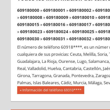
609180000
»
609180001
»
609180002
»
609180
»
609180008
»
609180009
»
609180010
»
6091
609180015
»
609180016
»
609180017
»
609180
»
609180023
»
609180024
»
609180025
»
6091
609180030
»
609180031
»
609180032
»
609180
»
609180038
»
609180039
»
609180040
»
6091
El número de teléfono 60918****, es un númer r
609180045
»
609180046
»
609180047
»
609180
cualquiera de sus provicias: Ceuta, Melilla, Soria
»
609180053
»
609180054
»
609180055
»
6091
Guadalajara, La Rioja, Ourense, Lugo, Salamanca, 
609180060
»
609180061
»
609180062
»
609180
Real, Valladolid, Huelva, Cantabria, Castellón, J
»
609180068
»
609180069
»
609180070
»
6091
Girona, Tarragona, Granada, Pontevedra, Zaragoza
609180075
»
609180076
»
609180077
»
609180
Palmas, Islas Baleares, Cádiz, Murcia, Málaga, Sevi
»
609180083
»
609180084
»
609180085
»
6091
Navegación
60918
Entrada
Información del teléfono 69310****
609180090
»
609180091
»
609180092
»
609180
anterior:
de
»
609180098
»
609180099
»
609180100
»
6091
entradas
609180105
»
609180106
»
609180107
»
609180