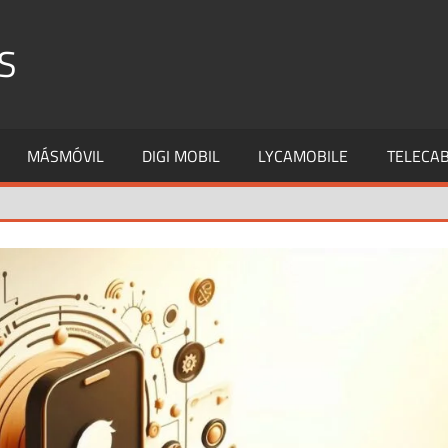
S
MÁSMÓVIL
DIGI MOBIL
LYCAMOBILE
TELECAB