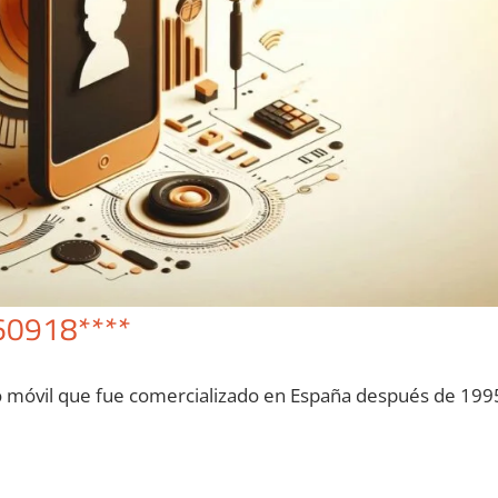
60918****
o móvil quе fue comercializado en España después dе 199