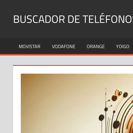
Saltar
al
BUSCADOR DE TELÉFONO
contenido
Identifica
Números
MOVISTAR
VODAFONE
ORANGE
YOIGO
Fijos
y
Móviles