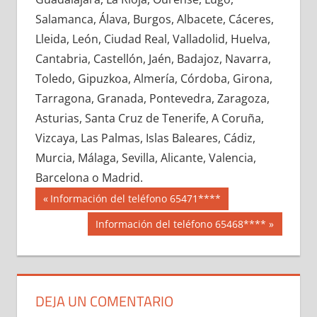
609620033
»
609620034
»
609620035
»
Salamanca, Álava, Burgos, Albacete, Cáceres,
609620036
»
609620037
»
609620038
»
Lleida, León, Ciudad Real, Valladolid, Huelva,
609620039
»
609620040
»
609620041
»
Cantabria, Castellón, Jaén, Badajoz, Navarra,
609620042
»
609620043
»
609620044
»
Toledo, Gipuzkoa, Almería, Córdoba, Girona,
609620045
»
609620046
»
609620047
»
Tarragona, Granada, Pontevedra, Zaragoza,
609620048
»
609620049
»
609620050
»
Asturias, Santa Cruz de Tenerife, A Coruña,
609620051
»
609620052
»
609620053
»
Vizcaya, Las Palmas, Islas Baleares, Cádiz,
609620054
»
609620055
»
609620056
»
Murcia, Málaga, Sevilla, Alicante, Valencia,
609620057
»
609620058
»
609620059
»
Barcelona o Madrid.
609620060
»
609620061
»
609620062
»
Navegación
60962
Entrada
Información del teléfono 65471****
609620063
»
609620064
»
609620065
»
anterior:
de
Siguiente
Información del teléfono 65468****
609620066
»
609620067
»
609620068
»
entrada:
entradas
609620069
»
609620070
»
609620071
»
609620072
»
609620073
»
609620074
»
609620075
»
609620076
»
609620077
»
DEJA UN COMENTARIO
609620078
»
609620079
»
609620080
»