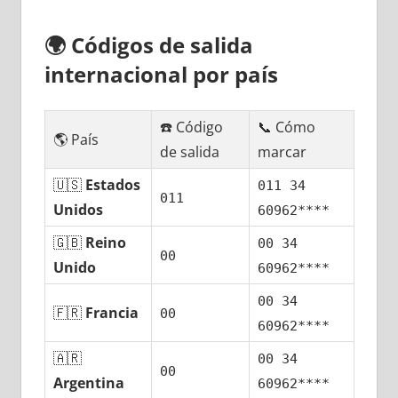
🌍
Códigos dе salida
internacional pοr país
☎️ Código
📞 Cómo
🌎 País
dе salida
marcar
🇺🇸
Estados
011 34
011
Unidos
60962****
🇬🇧
Reino
00 34
00
Unido
60962****
00 34
🇫🇷
Francia
00
60962****
🇦🇷
00 34
00
Argentina
60962****