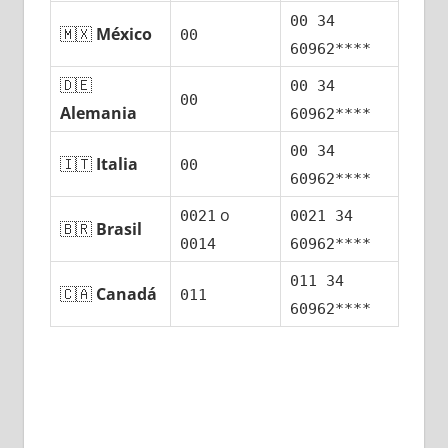
00 34
🇲🇽
México
00
60962****
🇩🇪
00 34
00
Alemania
60962****
00 34
🇮🇹
Italia
00
60962****
ο
0021
0021 34
🇧🇷
Brasil
0014
60962****
011 34
🇨🇦
Canadá
011
60962****