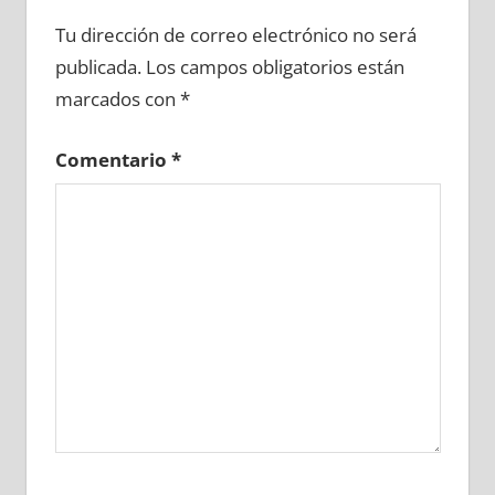
609620081
»
609620082
»
609620083
»
Tu dirección de correo electrónico no será
609620084
»
609620085
»
609620086
»
publicada.
Los campos obligatorios están
609620087
»
609620088
»
609620089
»
marcados con
*
609620090
»
609620091
»
609620092
»
609620093
»
609620094
»
609620095
»
Comentario
*
609620096
»
609620097
»
609620098
»
609620099
»
609620100
»
609620101
»
609620102
»
609620103
»
609620104
»
609620105
»
609620106
»
609620107
»
609620108
»
609620109
»
609620110
»
609620111
»
609620112
»
609620113
»
609620114
»
609620115
»
609620116
»
609620117
»
609620118
»
609620119
»
609620120
»
609620121
»
609620122
»
609620123
»
609620124
»
609620125
»
609620126
»
609620127
»
609620128
»