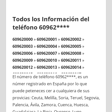
Todos los Información del
teléfono 60962****
609620000
»
609620001
»
609620002
»
609620003
»
609620004
»
609620005
»
609620006
»
609620007
»
609620008
»
609620009
»
609620010
»
609620011
»
609620012
»
609620013
»
609620014
»
609620015
»
609620016
»
609620017
»
El número de teléfono 60962****, es un
609620018
»
609620019
»
609620020
»
númer registrado en España por lo que
609620021
»
609620022
»
609620023
»
puede peteneces cer a cualquiera de sus
609620024
»
609620025
»
609620026
»
provicias: Ceuta, Melilla, Soria, Teruel, Segovia,
609620027
»
609620028
»
609620029
»
Palencia, Ávila, Zamora, Cuenca, Huesca,
609620030
»
609620031
»
609620032
»
Guadalajara, La Rioja, Ourense, Lugo,