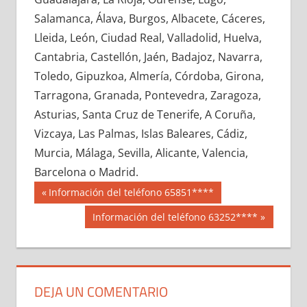
609720033
»
609720034
»
609720035
»
Salamanca, Álava, Burgos, Albacete, Cáceres,
609720036
»
609720037
»
609720038
»
Lleida, León, Ciudad Real, Valladolid, Huelva,
609720039
»
609720040
»
609720041
»
Cantabria, Castellón, Jaén, Badajoz, Navarra,
609720042
»
609720043
»
609720044
»
Toledo, Gipuzkoa, Almería, Córdoba, Girona,
609720045
»
609720046
»
609720047
»
Tarragona, Granada, Pontevedra, Zaragoza,
609720048
»
609720049
»
609720050
»
Asturias, Santa Cruz de Tenerife, A Coruña,
609720051
»
609720052
»
609720053
»
Vizcaya, Las Palmas, Islas Baleares, Cádiz,
609720054
»
609720055
»
609720056
»
Murcia, Málaga, Sevilla, Alicante, Valencia,
609720057
»
609720058
»
609720059
»
Barcelona o Madrid.
609720060
»
609720061
»
609720062
»
Navegación
60972
Entrada
Información del teléfono 65851****
609720063
»
609720064
»
609720065
»
anterior:
de
Siguiente
Información del teléfono 63252****
609720066
»
609720067
»
609720068
»
entrada:
entradas
609720069
»
609720070
»
609720071
»
609720072
»
609720073
»
609720074
»
609720075
»
609720076
»
609720077
»
DEJA UN COMENTARIO
609720078
»
609720079
»
609720080
»