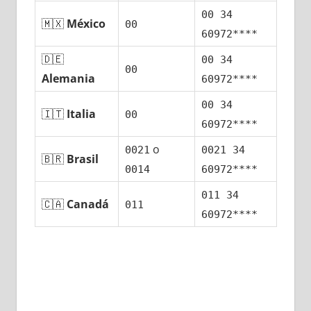
00 34
🇲🇽
México
00
60972****
🇩🇪
00 34
00
Alemania
60972****
00 34
🇮🇹
Italia
00
60972****
ο
0021
0021 34
🇧🇷
Brasil
0014
60972****
011 34
🇨🇦
Canadá
011
60972****