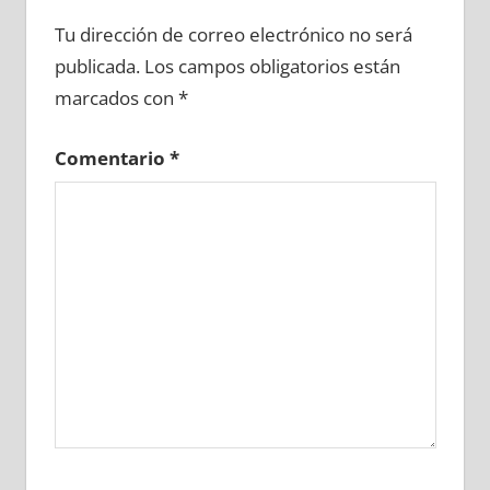
609720081
»
609720082
»
609720083
»
Tu dirección de correo electrónico no será
609720084
»
609720085
»
609720086
»
publicada.
Los campos obligatorios están
609720087
»
609720088
»
609720089
»
marcados con
*
609720090
»
609720091
»
609720092
»
609720093
»
609720094
»
609720095
»
Comentario
*
609720096
»
609720097
»
609720098
»
609720099
»
609720100
»
609720101
»
609720102
»
609720103
»
609720104
»
609720105
»
609720106
»
609720107
»
609720108
»
609720109
»
609720110
»
609720111
»
609720112
»
609720113
»
609720114
»
609720115
»
609720116
»
609720117
»
609720118
»
609720119
»
609720120
»
609720121
»
609720122
»
609720123
»
609720124
»
609720125
»
609720126
»
609720127
»
609720128
»