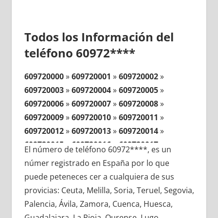
Todos los Información del
teléfono 60972****
609720000
»
609720001
»
609720002
»
609720003
»
609720004
»
609720005
»
609720006
»
609720007
»
609720008
»
609720009
»
609720010
»
609720011
»
609720012
»
609720013
»
609720014
»
609720015
»
609720016
»
609720017
»
El número de teléfono 60972****, es un
609720018
»
609720019
»
609720020
»
númer registrado en España por lo que
609720021
»
609720022
»
609720023
»
puede peteneces cer a cualquiera de sus
609720024
»
609720025
»
609720026
»
provicias: Ceuta, Melilla, Soria, Teruel, Segovia,
609720027
»
609720028
»
609720029
»
Palencia, Ávila, Zamora, Cuenca, Huesca,
609720030
»
609720031
»
609720032
»
Guadalajara, La Rioja, Ourense, Lugo,