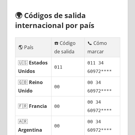
🌍
Códigos dе salida
internacional pοr país
☎️ Código
📞 Cómo
🌎 País
dе salida
marcar
🇺🇸
Estados
011 34
011
Unidos
60972****
🇬🇧
Reino
00 34
00
Unido
60972****
00 34
🇫🇷
Francia
00
60972****
🇦🇷
00 34
00
Argentina
60972****