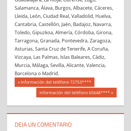
609750033
»
609750034
»
609750035
»
Salamanca, Álava, Burgos, Albacete, Cáceres,
609750036
»
609750037
»
609750038
»
Lleida, León, Ciudad Real, Valladolid, Huelva,
609750039
»
609750040
»
609750041
»
Cantabria, Castellón, Jaén, Badajoz, Navarra,
609750042
»
609750043
»
609750044
»
Toledo, Gipuzkoa, Almería, Córdoba, Girona,
609750045
»
609750046
»
609750047
»
Tarragona, Granada, Pontevedra, Zaragoza,
609750048
»
609750049
»
609750050
»
Asturias, Santa Cruz de Tenerife, A Coruña,
609750051
»
609750052
»
609750053
»
Vizcaya, Las Palmas, Islas Baleares, Cádiz,
609750054
»
609750055
»
609750056
»
Murcia, Málaga, Sevilla, Alicante, Valencia,
609750057
»
609750058
»
609750059
»
Barcelona o Madrid.
609750060
»
609750061
»
609750062
»
Navegación
60975
Entrada
Información del teléfono 72753****
609750063
»
609750064
»
609750065
»
anterior:
de
Siguiente
Información del teléfono 65648****
609750066
»
609750067
»
609750068
»
entrada:
entradas
609750069
»
609750070
»
609750071
»
609750072
»
609750073
»
609750074
»
609750075
»
609750076
»
609750077
»
DEJA UN COMENTARIO
609750078
»
609750079
»
609750080
»