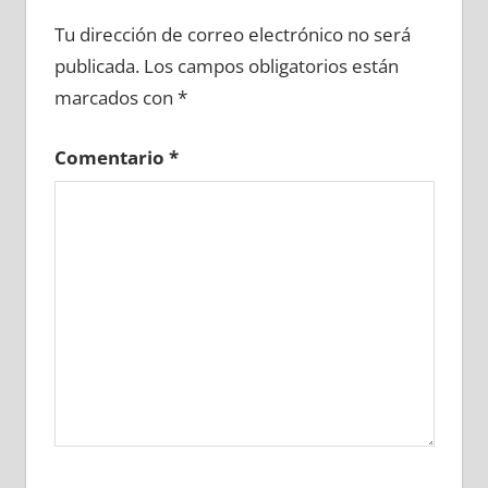
609750081
»
609750082
»
609750083
»
Tu dirección de correo electrónico no será
609750084
»
609750085
»
609750086
»
publicada.
Los campos obligatorios están
609750087
»
609750088
»
609750089
»
marcados con
*
609750090
»
609750091
»
609750092
»
609750093
»
609750094
»
609750095
»
Comentario
*
609750096
»
609750097
»
609750098
»
609750099
»
609750100
»
609750101
»
609750102
»
609750103
»
609750104
»
609750105
»
609750106
»
609750107
»
609750108
»
609750109
»
609750110
»
609750111
»
609750112
»
609750113
»
609750114
»
609750115
»
609750116
»
609750117
»
609750118
»
609750119
»
609750120
»
609750121
»
609750122
»
609750123
»
609750124
»
609750125
»
609750126
»
609750127
»
609750128
»