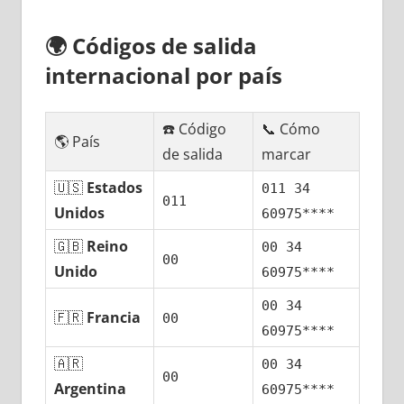
🌍
Códigos dе salida
internacional pοr país
☎️ Código
📞 Cómo
🌎 País
dе salida
marcar
🇺🇸
Estados
011 34
011
Unidos
60975****
🇬🇧
Reino
00 34
00
Unido
60975****
00 34
🇫🇷
Francia
00
60975****
🇦🇷
00 34
00
Argentina
60975****