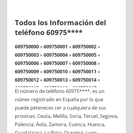
Todos los Información del
teléfono 60975****
609750000
»
609750001
»
609750002
»
609750003
»
609750004
»
609750005
»
609750006
»
609750007
»
609750008
»
609750009
»
609750010
»
609750011
»
609750012
»
609750013
»
609750014
»
609750015
»
609750016
»
609750017
»
El número de teléfono 60975****, es un
609750018
»
609750019
»
609750020
»
númer registrado en España por lo que
609750021
»
609750022
»
609750023
»
puede peteneces cer a cualquiera de sus
609750024
»
609750025
»
609750026
»
provicias: Ceuta, Melilla, Soria, Teruel, Segovia,
609750027
»
609750028
»
609750029
»
Palencia, Ávila, Zamora, Cuenca, Huesca,
609750030
»
609750031
»
609750032
»
Guadalajara, La Rioja, Ourense, Lugo,