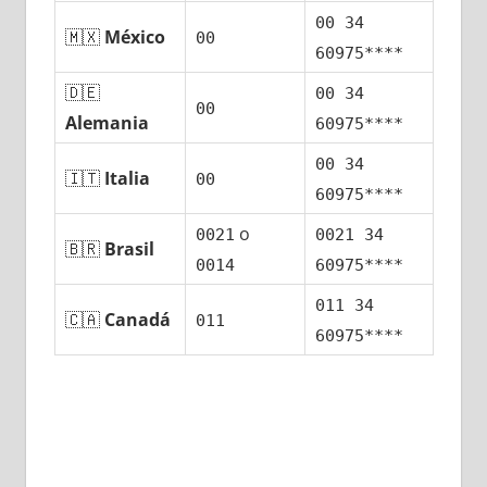
00 34
🇲🇽
México
00
60975****
🇩🇪
00 34
00
Alemania
60975****
00 34
🇮🇹
Italia
00
60975****
ο
0021
0021 34
🇧🇷
Brasil
0014
60975****
011 34
🇨🇦
Canadá
011
60975****