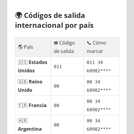
🌍
Códigos dе salida
internacional pοr país
☎️ Código
📞 Cómo
🌎 País
dе salida
marcar
🇺🇸
Estados
011 34
011
Unidos
60982****
🇬🇧
Reino
00 34
00
Unido
60982****
00 34
🇫🇷
Francia
00
60982****
🇦🇷
00 34
00
Argentina
60982****