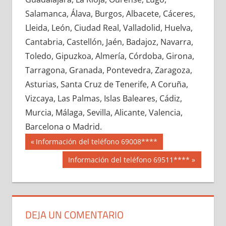
609820033
»
609820034
»
609820035
»
Salamanca, Álava, Burgos, Albacete, Cáceres,
609820036
»
609820037
»
609820038
»
Lleida, León, Ciudad Real, Valladolid, Huelva,
609820039
»
609820040
»
609820041
»
Cantabria, Castellón, Jaén, Badajoz, Navarra,
609820042
»
609820043
»
609820044
»
Toledo, Gipuzkoa, Almería, Córdoba, Girona,
609820045
»
609820046
»
609820047
»
Tarragona, Granada, Pontevedra, Zaragoza,
609820048
»
609820049
»
609820050
»
Asturias, Santa Cruz de Tenerife, A Coruña,
609820051
»
609820052
»
609820053
»
Vizcaya, Las Palmas, Islas Baleares, Cádiz,
609820054
»
609820055
»
609820056
»
Murcia, Málaga, Sevilla, Alicante, Valencia,
609820057
»
609820058
»
609820059
»
Barcelona o Madrid.
609820060
»
609820061
»
609820062
»
Navegación
60982
Entrada
Información del teléfono 69008****
609820063
»
609820064
»
609820065
»
anterior:
de
Siguiente
Información del teléfono 69511****
609820066
»
609820067
»
609820068
»
entrada:
entradas
609820069
»
609820070
»
609820071
»
609820072
»
609820073
»
609820074
»
609820075
»
609820076
»
609820077
»
DEJA UN COMENTARIO
609820078
»
609820079
»
609820080
»