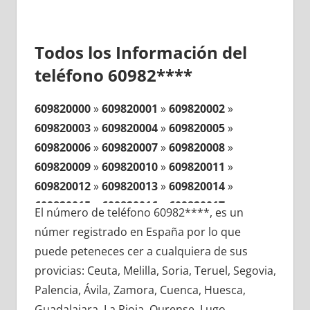
Todos los Información del
teléfono 60982****
609820000
»
609820001
»
609820002
»
609820003
»
609820004
»
609820005
»
609820006
»
609820007
»
609820008
»
609820009
»
609820010
»
609820011
»
609820012
»
609820013
»
609820014
»
609820015
»
609820016
»
609820017
»
El número de teléfono 60982****, es un
609820018
»
609820019
»
609820020
»
númer registrado en España por lo que
609820021
»
609820022
»
609820023
»
puede peteneces cer a cualquiera de sus
609820024
»
609820025
»
609820026
»
provicias: Ceuta, Melilla, Soria, Teruel, Segovia,
609820027
»
609820028
»
609820029
»
Palencia, Ávila, Zamora, Cuenca, Huesca,
609820030
»
609820031
»
609820032
»
Guadalajara, La Rioja, Ourense, Lugo,