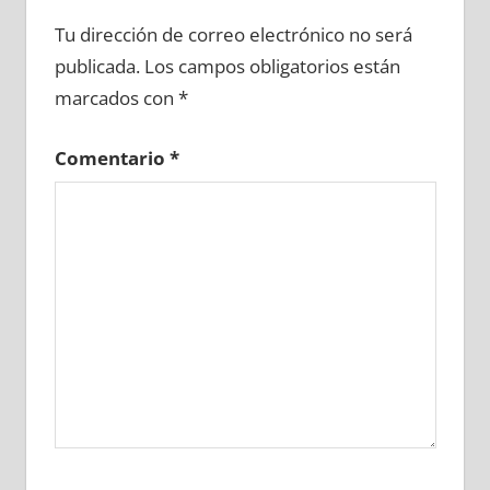
609820081
»
609820082
»
609820083
»
Tu dirección de correo electrónico no será
609820084
»
609820085
»
609820086
»
publicada.
Los campos obligatorios están
609820087
»
609820088
»
609820089
»
marcados con
*
609820090
»
609820091
»
609820092
»
609820093
»
609820094
»
609820095
»
Comentario
*
609820096
»
609820097
»
609820098
»
609820099
»
609820100
»
609820101
»
609820102
»
609820103
»
609820104
»
609820105
»
609820106
»
609820107
»
609820108
»
609820109
»
609820110
»
609820111
»
609820112
»
609820113
»
609820114
»
609820115
»
609820116
»
609820117
»
609820118
»
609820119
»
609820120
»
609820121
»
609820122
»
609820123
»
609820124
»
609820125
»
609820126
»
609820127
»
609820128
»