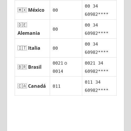
00 34
🇲🇽
México
00
60982****
🇩🇪
00 34
00
Alemania
60982****
00 34
🇮🇹
Italia
00
60982****
ο
0021
0021 34
🇧🇷
Brasil
0014
60982****
011 34
🇨🇦
Canadá
011
60982****