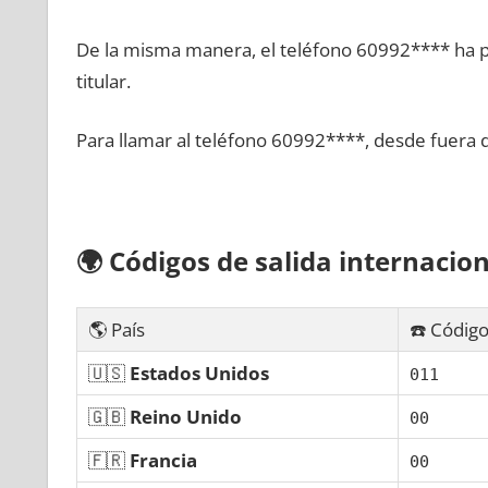
De la misma manera, el teléfono 60992**** ha po
titular.
Para llamar al teléfono 60992****, desde fuera 
🌍
Códigos dе salida internacion
🌎 País
☎️ Código
🇺🇸
Estados Unidos
011
🇬🇧
Reino Unido
00
🇫🇷
Francia
00