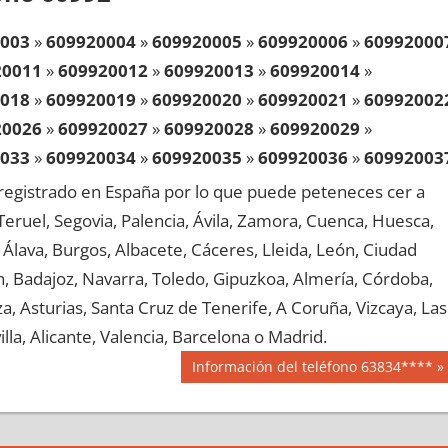
003
»
609920004
»
609920005
»
609920006
»
60992000
20011
»
609920012
»
609920013
»
609920014
»
018
»
609920019
»
609920020
»
609920021
»
60992002
20026
»
609920027
»
609920028
»
609920029
»
033
»
609920034
»
609920035
»
609920036
»
60992003
20041
»
609920042
»
609920043
»
609920044
»
egistrado en España por lo que puede peteneces cer a
048
»
609920049
»
609920050
»
609920051
»
60992005
, Teruel, Segovia, Palencia, Ávila, Zamora, Cuenca, Huesca,
20056
»
609920057
»
609920058
»
609920059
»
Álava, Burgos, Albacete, Cáceres, Lleida, León, Ciudad
063
»
609920064
»
609920065
»
609920066
»
60992006
aén, Badajoz, Navarra, Toledo, Gipuzkoa, Almería, Córdoba,
20071
»
609920072
»
609920073
»
609920074
»
, Asturias, Santa Cruz de Tenerife, A Coruña, Vizcaya, Las
078
»
609920079
»
609920080
»
609920081
»
60992008
lla, Alicante, Valencia, Barcelona o Madrid.
20086
»
609920087
»
609920088
»
609920089
»
Siguiente
Información del teléfono 63834****
093
»
609920094
»
609920095
»
609920096
»
60992009
entrada:
20101
»
609920102
»
609920103
»
609920104
»
108
»
609920109
»
609920110
»
609920111
»
60992011