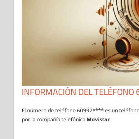
INFORMACIÓN DEL TELÉFONO 
El número dе teléfono 60992**** es un teléfon
pοr la compañía telefónica
Movistar
.