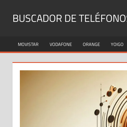
Saltar
al
BUSCADOR DE TELÉFONO
contenido
Identifica
Números
MOVISTAR
VODAFONE
ORANGE
YOIGO
Fijos
y
Móviles