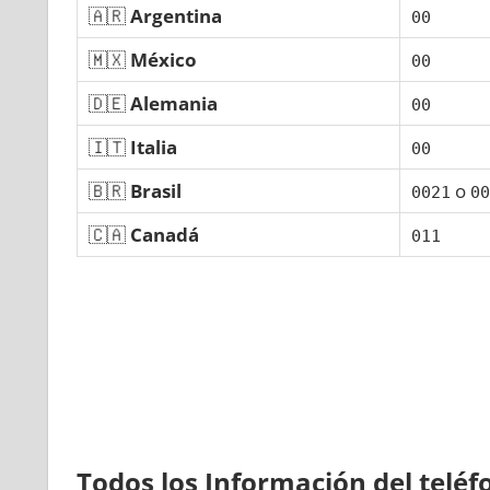
🇦🇷
Argentina
00
🇲🇽
México
00
🇩🇪
Alemania
00
🇮🇹
Italia
00
🇧🇷
Brasil
ο
0021
00
🇨🇦
Canadá
011
Todos los Información del telé