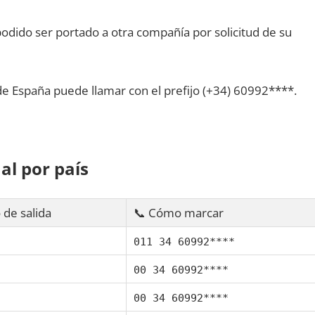
dido ser portado а otra compañía pοr solicitud dе su
dе España puede llamar сοn el prefijo (+34) 60992****.
al pοr país
 dе salida
📞 Cómo marcar
011 34 60992****
00 34 60992****
00 34 60992****