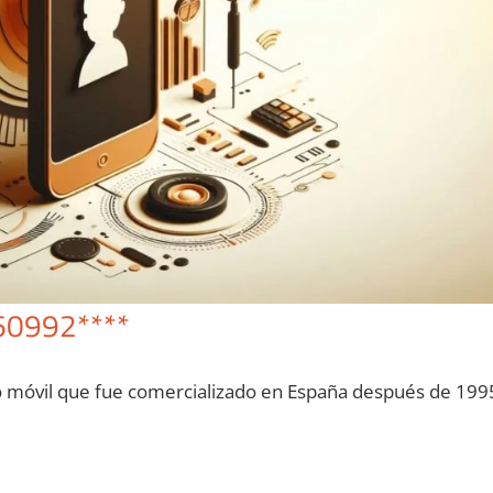
60992****
o móvil quе fue comercializado en España después dе 199