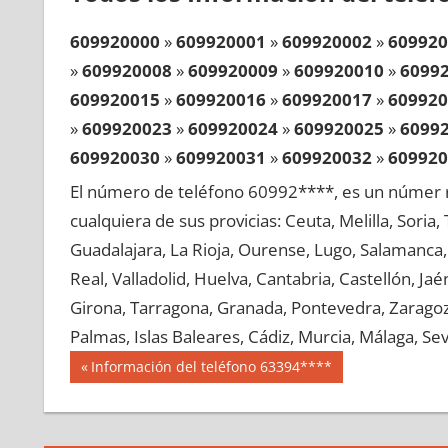
609920000
»
609920001
»
609920002
»
609920
»
609920008
»
609920009
»
609920010
»
6099
609920015
»
609920016
»
609920017
»
609920
»
609920023
»
609920024
»
609920025
»
6099
609920030
»
609920031
»
609920032
»
609920
»
609920038
»
609920039
»
609920040
»
6099
El número de teléfono 60992****, es un númer r
609920045
»
609920046
»
609920047
»
609920
cualquiera de sus provicias: Ceuta, Melilla, Soria
»
609920053
»
609920054
»
609920055
»
6099
Guadalajara, La Rioja, Ourense, Lugo, Salamanca, 
609920060
»
609920061
»
609920062
»
609920
Real, Valladolid, Huelva, Cantabria, Castellón, J
»
609920068
»
609920069
»
609920070
»
6099
Girona, Tarragona, Granada, Pontevedra, Zaragoza
609920075
»
609920076
»
609920077
»
609920
Palmas, Islas Baleares, Cádiz, Murcia, Málaga, Sevi
»
609920083
»
609920084
»
609920085
»
6099
Navegación
60992
Entrada
Información del teléfono 63394****
609920090
»
609920091
»
609920092
»
609920
anterior:
de
»
609920098
»
609920099
»
609920100
»
6099
entradas
609920105
»
609920106
»
609920107
»
609920