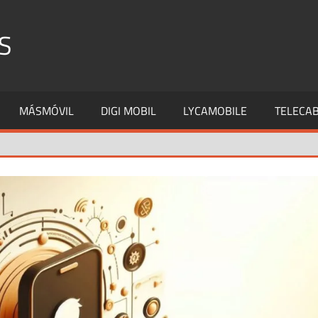
S
MÁSMÓVIL
DIGI MOBIL
LYCAMOBILE
TELECAB