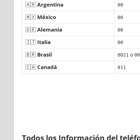
🇦🇷
Argentina
00
🇲🇽
México
00
🇩🇪
Alemania
00
🇮🇹
Italia
00
🇧🇷
Brasil
ο
0021
00
🇨🇦
Canadá
011
Todos los Información del telé