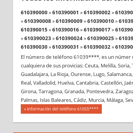
610390000
»
610390001
»
610390002
»
610390
»
610390008
»
610390009
»
610390010
»
6103
610390015
»
610390016
»
610390017
»
610390
»
610390023
»
610390024
»
610390025
»
6103
610390030
»
610390031
»
610390032
»
610390
»
610390038
»
610390039
»
610390040
»
6103
El número de teléfono 61039****, es un númer r
610390045
»
610390046
»
610390047
»
610390
cualquiera de sus provicias: Ceuta, Melilla, Soria
»
610390053
»
610390054
»
610390055
»
6103
Guadalajara, La Rioja, Ourense, Lugo, Salamanca, 
610390060
»
610390061
»
610390062
»
610390
Real, Valladolid, Huelva, Cantabria, Castellón, J
»
610390068
»
610390069
»
610390070
»
6103
Girona, Tarragona, Granada, Pontevedra, Zaragoza
610390075
»
610390076
»
610390077
»
610390
Palmas, Islas Baleares, Cádiz, Murcia, Málaga, Sevi
»
610390083
»
610390084
»
610390085
»
6103
Navegación
61039
Entrada
Información del teléfono 61055****
610390090
»
610390091
»
610390092
»
610390
anterior:
de
»
610390098
»
610390099
»
610390100
»
6103
entradas
610390105
»
610390106
»
610390107
»
610390