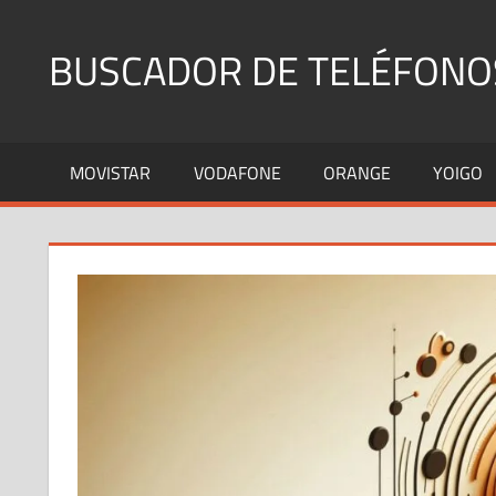
Saltar
al
BUSCADOR DE TELÉFONO
contenido
Identifica
Números
MOVISTAR
VODAFONE
ORANGE
YOIGO
Fijos
y
Móviles