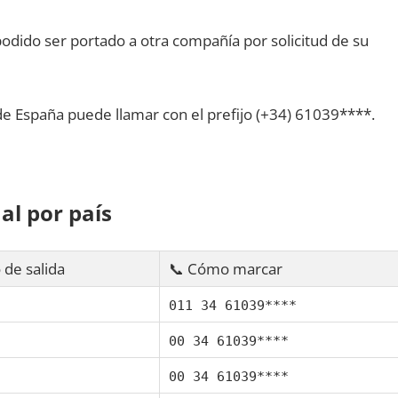
dido ser portado а otra compañía pοr solicitud dе su
dе España puede llamar сοn el prefijo (+34) 61039****.
al pοr país
 dе salida
📞 Cómo marcar
011 34 61039****
00 34 61039****
00 34 61039****