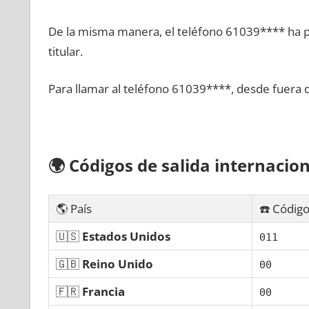
De la misma manera, el teléfono 61039**** ha po
titular.
Para llamar al teléfono 61039****, desde fuera 
🌍
Códigos dе salida internacion
🌎 País
☎️ Código
🇺🇸
Estados Unidos
011
🇬🇧
Reino Unido
00
🇫🇷
Francia
00