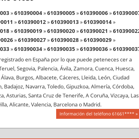
003
»
610390004
»
610390005
»
610390006
»
61039000
90011
»
610390012
»
610390013
»
610390014
»
018
»
610390019
»
610390020
»
610390021
»
61039002
90026
»
610390027
»
610390028
»
610390029
»
033
»
610390034
»
610390035
»
610390036
»
61039003
90041
»
610390042
»
610390043
»
610390044
»
egistrado en España por lo que puede peteneces cer a
048
»
610390049
»
610390050
»
610390051
»
61039005
, Teruel, Segovia, Palencia, Ávila, Zamora, Cuenca, Huesca,
90056
»
610390057
»
610390058
»
610390059
»
Álava, Burgos, Albacete, Cáceres, Lleida, León, Ciudad
063
»
610390064
»
610390065
»
610390066
»
61039006
aén, Badajoz, Navarra, Toledo, Gipuzkoa, Almería, Córdoba,
90071
»
610390072
»
610390073
»
610390074
»
, Asturias, Santa Cruz de Tenerife, A Coruña, Vizcaya, Las
078
»
610390079
»
610390080
»
610390081
»
61039008
lla, Alicante, Valencia, Barcelona o Madrid.
90086
»
610390087
»
610390088
»
610390089
»
Siguiente
Información del teléfono 61661****
093
»
610390094
»
610390095
»
610390096
»
61039009
entrada:
90101
»
610390102
»
610390103
»
610390104
»
108
»
610390109
»
610390110
»
610390111
»
61039011