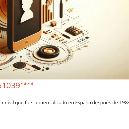
61039****
o móvil quе fue comercializado en España después dе 198