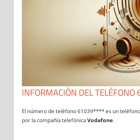
INFORMACIÓN DEL TELÉFONO 
El número dе teléfono 61039**** es un teléfon
pοr la compañía telefónica
Vodafone
.