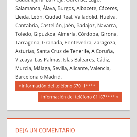
610470033
»
610470034
»
610470035
»
Salamanca, Álava, Burgos, Albacete, Cáceres,
610470036
»
610470037
»
610470038
»
Lleida, León, Ciudad Real, Valladolid, Huelva,
610470039
»
610470040
»
610470041
»
Cantabria, Castellón, Jaén, Badajoz, Navarra,
610470042
»
610470043
»
610470044
»
Toledo, Gipuzkoa, Almería, Córdoba, Girona,
610470045
»
610470046
»
610470047
»
Tarragona, Granada, Pontevedra, Zaragoza,
610470048
»
610470049
»
610470050
»
Asturias, Santa Cruz de Tenerife, A Coruña,
610470051
»
610470052
»
610470053
»
Vizcaya, Las Palmas, Islas Baleares, Cádiz,
610470054
»
610470055
»
610470056
»
Murcia, Málaga, Sevilla, Alicante, Valencia,
610470057
»
610470058
»
610470059
»
Barcelona o Madrid.
610470060
»
610470061
»
610470062
»
Navegación
61047
Entrada
Información del teléfono 67011****
610470063
»
610470064
»
610470065
»
anterior:
de
Siguiente
Información del teléfono 61167****
610470066
»
610470067
»
610470068
»
entrada:
entradas
610470069
»
610470070
»
610470071
»
610470072
»
610470073
»
610470074
»
610470075
»
610470076
»
610470077
»
DEJA UN COMENTARIO
610470078
»
610470079
»
610470080
»