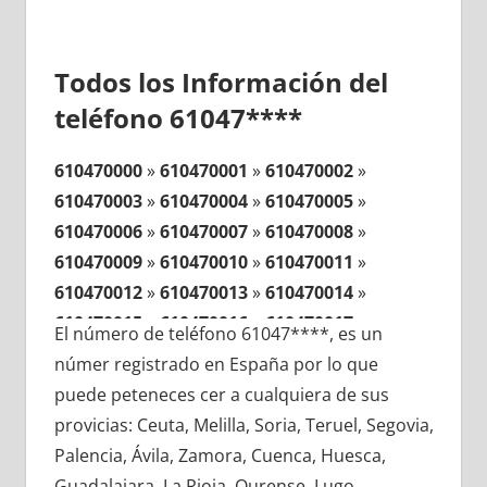
Todos los Información del
teléfono 61047****
610470000
»
610470001
»
610470002
»
610470003
»
610470004
»
610470005
»
610470006
»
610470007
»
610470008
»
610470009
»
610470010
»
610470011
»
610470012
»
610470013
»
610470014
»
610470015
»
610470016
»
610470017
»
El número de teléfono 61047****, es un
610470018
»
610470019
»
610470020
»
númer registrado en España por lo que
610470021
»
610470022
»
610470023
»
puede peteneces cer a cualquiera de sus
610470024
»
610470025
»
610470026
»
provicias: Ceuta, Melilla, Soria, Teruel, Segovia,
610470027
»
610470028
»
610470029
»
Palencia, Ávila, Zamora, Cuenca, Huesca,
610470030
»
610470031
»
610470032
»
Guadalajara, La Rioja, Ourense, Lugo,