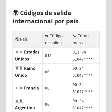
🌍
Códigos dе salida
internacional pοr país
☎️ Código
📞 Cómo
🌎 País
dе salida
marcar
🇺🇸
Estados
011 34
011
Unidos
61047****
🇬🇧
Reino
00 34
00
Unido
61047****
00 34
🇫🇷
Francia
00
61047****
🇦🇷
00 34
00
Argentina
61047****