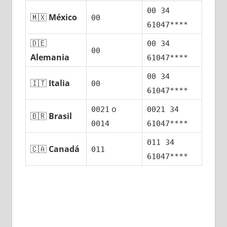
00 34
🇲🇽
México
00
61047****
🇩🇪
00 34
00
Alemania
61047****
00 34
🇮🇹
Italia
00
61047****
ο
0021
0021 34
🇧🇷
Brasil
0014
61047****
011 34
🇨🇦
Canadá
011
61047****