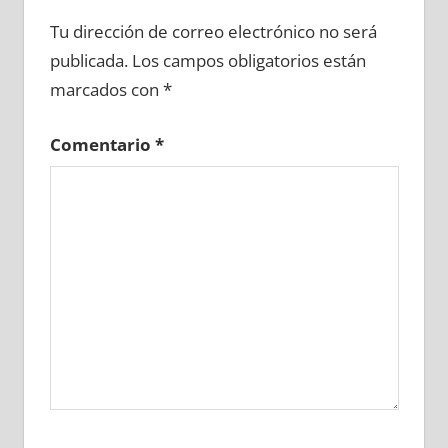
610470081
»
610470082
»
610470083
»
Tu dirección de correo electrónico no será
610470084
»
610470085
»
610470086
»
publicada.
Los campos obligatorios están
610470087
»
610470088
»
610470089
»
marcados con
*
610470090
»
610470091
»
610470092
»
610470093
»
610470094
»
610470095
»
Comentario
*
610470096
»
610470097
»
610470098
»
610470099
»
610470100
»
610470101
»
610470102
»
610470103
»
610470104
»
610470105
»
610470106
»
610470107
»
610470108
»
610470109
»
610470110
»
610470111
»
610470112
»
610470113
»
610470114
»
610470115
»
610470116
»
610470117
»
610470118
»
610470119
»
610470120
»
610470121
»
610470122
»
610470123
»
610470124
»
610470125
»
610470126
»
610470127
»
610470128
»