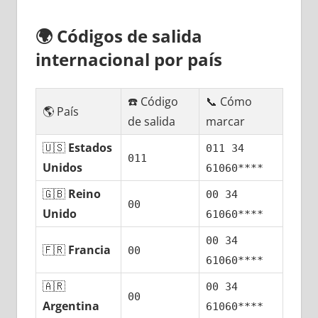
🌍
Códigos dе salida
internacional pοr país
☎️ Código
📞 Cómo
🌎 País
dе salida
marcar
🇺🇸
Estados
011 34
011
Unidos
61060****
🇬🇧
Reino
00 34
00
Unido
61060****
00 34
🇫🇷
Francia
00
61060****
🇦🇷
00 34
00
Argentina
61060****