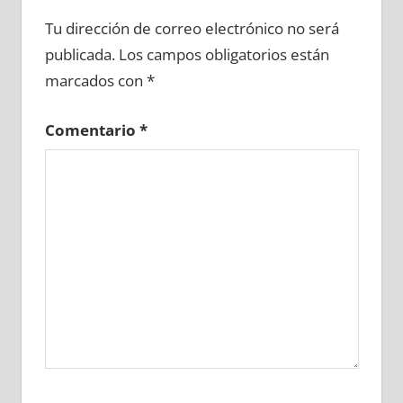
610600081
»
610600082
»
610600083
»
Tu dirección de correo electrónico no será
610600084
»
610600085
»
610600086
»
publicada.
Los campos obligatorios están
610600087
»
610600088
»
610600089
»
marcados con
*
610600090
»
610600091
»
610600092
»
610600093
»
610600094
»
610600095
»
Comentario
*
610600096
»
610600097
»
610600098
»
610600099
»
610600100
»
610600101
»
610600102
»
610600103
»
610600104
»
610600105
»
610600106
»
610600107
»
610600108
»
610600109
»
610600110
»
610600111
»
610600112
»
610600113
»
610600114
»
610600115
»
610600116
»
610600117
»
610600118
»
610600119
»
610600120
»
610600121
»
610600122
»
610600123
»
610600124
»
610600125
»
610600126
»
610600127
»
610600128
»