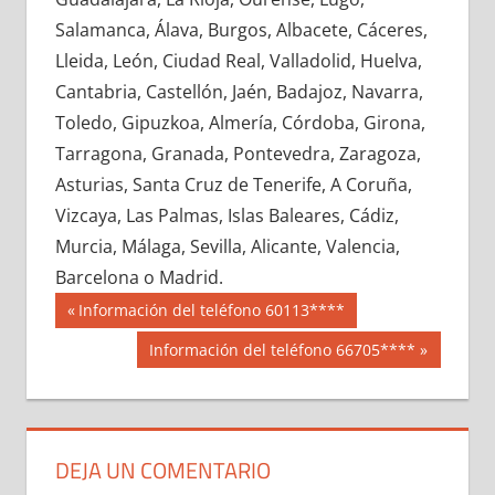
610600033
»
610600034
»
610600035
»
Salamanca, Álava, Burgos, Albacete, Cáceres,
610600036
»
610600037
»
610600038
»
Lleida, León, Ciudad Real, Valladolid, Huelva,
610600039
»
610600040
»
610600041
»
Cantabria, Castellón, Jaén, Badajoz, Navarra,
610600042
»
610600043
»
610600044
»
Toledo, Gipuzkoa, Almería, Córdoba, Girona,
610600045
»
610600046
»
610600047
»
Tarragona, Granada, Pontevedra, Zaragoza,
610600048
»
610600049
»
610600050
»
Asturias, Santa Cruz de Tenerife, A Coruña,
610600051
»
610600052
»
610600053
»
Vizcaya, Las Palmas, Islas Baleares, Cádiz,
610600054
»
610600055
»
610600056
»
Murcia, Málaga, Sevilla, Alicante, Valencia,
610600057
»
610600058
»
610600059
»
Barcelona o Madrid.
610600060
»
610600061
»
610600062
»
Navegación
61060
Entrada
Información del teléfono 60113****
610600063
»
610600064
»
610600065
»
anterior:
de
Siguiente
Información del teléfono 66705****
610600066
»
610600067
»
610600068
»
entrada:
entradas
610600069
»
610600070
»
610600071
»
610600072
»
610600073
»
610600074
»
610600075
»
610600076
»
610600077
»
DEJA UN COMENTARIO
610600078
»
610600079
»
610600080
»