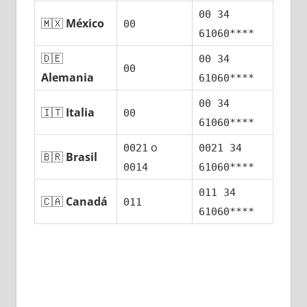
00 34
🇲🇽
México
00
61060****
🇩🇪
00 34
00
Alemania
61060****
00 34
🇮🇹
Italia
00
61060****
ο
0021
0021 34
🇧🇷
Brasil
0014
61060****
011 34
🇨🇦
Canadá
011
61060****