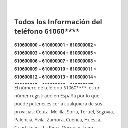
Todos los Información del
teléfono 61060****
610600000
»
610600001
»
610600002
»
610600003
»
610600004
»
610600005
»
610600006
»
610600007
»
610600008
»
610600009
»
610600010
»
610600011
»
610600012
»
610600013
»
610600014
»
610600015
»
610600016
»
610600017
»
El número de teléfono 61060****, es un
610600018
»
610600019
»
610600020
»
númer registrado en España por lo que
610600021
»
610600022
»
610600023
»
puede peteneces cer a cualquiera de sus
610600024
»
610600025
»
610600026
»
provicias: Ceuta, Melilla, Soria, Teruel, Segovia,
610600027
»
610600028
»
610600029
»
Palencia, Ávila, Zamora, Cuenca, Huesca,
610600030
»
610600031
»
610600032
»
Guadalajara, La Rioja, Ourense, Lugo,